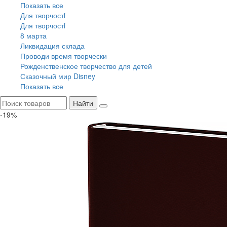
Показать все
Для творчостi
Для творчостi
8 марта
Ликвидация склада
Проводи время творчески
Рожденственское творчество для детей
Сказочный мир Disney
Показать все
Найти
-19%