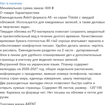
Нет в наличии
Минимальная сумма заказа:
600 ₴
О товаре
Характеристики
Еженедельник Axent формата А5- из серии Traces с твердой
обложкой. Используется для ежедневных записей, а также деловых
и творческих задач.
Твердая обложка из PU-материала помогает сохранить аккуратный
и презентабельный вид в течение долгого времени. Качественная
кремовая бумага плотностью 80 г/м2 хорошо впитывает чернила и
обеспечивает комфортное письмо. Удобно делать записи, чертить
и рисовать. Еженедельник разделен на 2 части - датированный
блок в линию для удобного планирования дел и дополнительные
страницы в клеточку для ведения личных записей.
Внутренний блок на украинском языке. Планер содержит
календарь на 2026-2027 год, общее недельное расписание,
информацию о праздниках, важные номера телефонов, часовые
пояса стран мира, единицы измерения, шкалу температур.
Две разноцветные закладки-ляссе позволяют быстро найти и
открыть нужные страницы. Содержит 96 листов, размер - 125*195
мм. Кармана на форзаце нет. Нет тесьмы на обложке и петли для
ручки.
Торговая марка
AXENT