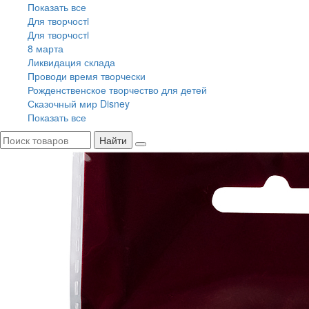
Показать все
Для творчостi
Для творчостi
8 марта
Ликвидация склада
Проводи время творчески
Рожденственское творчество для детей
Сказочный мир Disney
Показать все
Найти