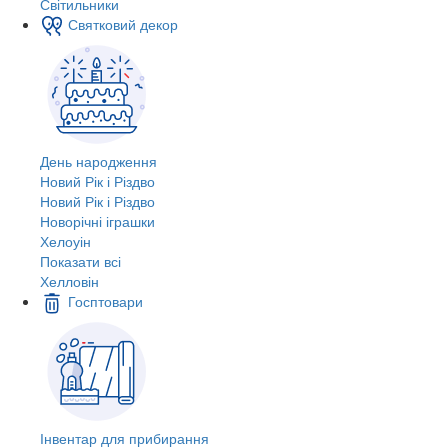
Світильники
Святковий декор
День народження
Новий Рік і Різдво
Новий Рік і Різдво
Новорічні іграшки
Хелоуін
Показати всі
Хелловін
Госптовари
Інвентар для прибирання