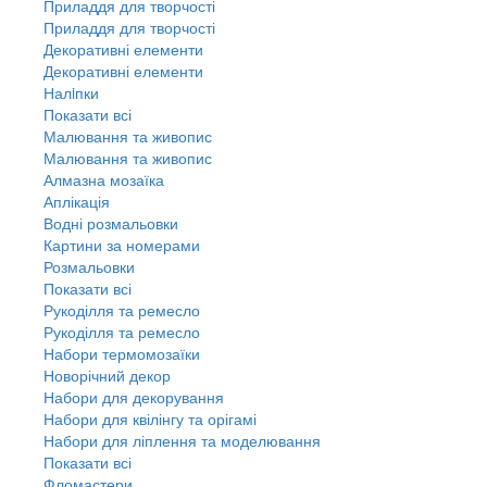
Приладдя для творчості
Приладдя для творчості
Декоративні елементи
Декоративні елементи
Налiпки
Показати всі
Малювання та живопис
Малювання та живопис
Алмазна мозаїка
Аплікація
Водні розмальовки
Картини за номерами
Розмальовки
Показати всі
Рукоділля та ремесло
Рукоділля та ремесло
Набори термомозаїки
Новорічний декор
Набори для декорування
Набори для квілінгу та орігамі
Набори для ліплення та моделювання
Показати всі
Фломастери