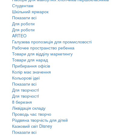
Студентам
Шкільний ярмарок
Показати всі
Для роботи
Для роботи
ARTEO
Галузева пропозиція для промисловості
Рабочее пространство ребенка
Товари для відділу маркетингу
Товари для нарад
Прибирання офісів
Колір має значення
Кольорові ідеї
Показати всі
Для творчостi
Для творчостi
8 березня
Ліквідація складу
Проводь час творчо
Різдвяна творчість для дітей
Казковий світ Disney
Показати всі