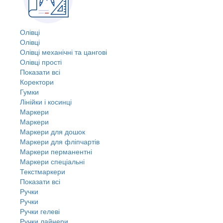
Олівці
Олівці
Олівці механічні та цангові
Олівці прості
Показати всі
Коректори
Гумки
Лінійки і косинці
Маркери
Маркери
Маркери для дошок
Маркери для фліпчартів
Маркери перманентні
Маркери спеціальні
Текстмаркери
Показати всі
Ручки
Ручки
Ручки гелеві
Ручки лайнери