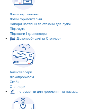
Лотки вертикальні
Лотки горизонтальні
Набори настільні та стакани для ручок
Підкладки
Підставки і диспенсери
Діркопробивачі та Степлери
Антистеплери
Діркопробивачі
Скоби
Степлери
Інструменти для креслення та письма