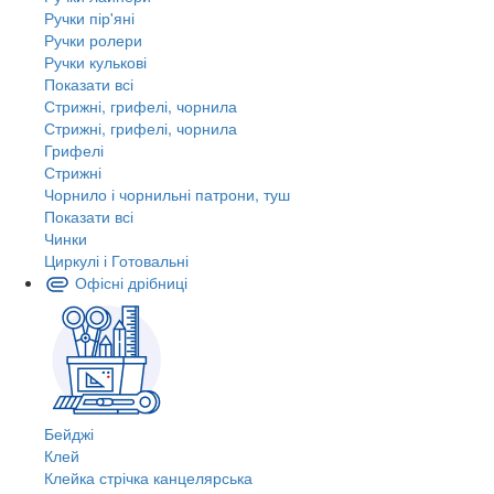
Ручки пір'яні
Ручки ролери
Ручки кулькові
Показати всі
Стрижні, грифелі, чорнила
Стрижні, грифелі, чорнила
Грифелі
Стрижні
Чорнило і чорнильні патрони, туш
Показати всі
Чинки
Циркулі і Готовальні
Офісні дрібниці
Бейджі
Клей
Клейка стрічка канцелярська