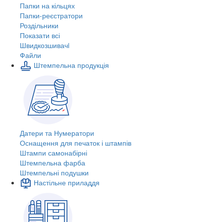
Папки на кільцях
Папки-реєстратори
Роздільники
Показати всі
Швидкозшивачi
Файли
Штемпельна продукція
Датери та Нумератори
Оснащення для печаток і штампів
Штампи самонабірні
Штемпельна фарба
Штемпельні подушки
Настільне приладдя