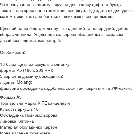
Чітке лінування в клітинку – зручне для запису цифр та букв, а
також – для креслення геометричних фігур. Підходить як для уроків
математики, так і для багатьох інших шкільних предметів.
Щільний папір білого кольору – гладенький та однорідний, добре
вбирає чорнила. Ущільнена кольорова обкладинка з яскравим
дизайном підніматиме настрій.
Особливості:
18 білих щільних аркушів в клітинку;
формат А5 (166 х 203 мм);
5 варіантів дизайну обкладинки;
ліцензія Molang;
фактурна обкладинка оздоблена софт тач покриттям та УФ-лаком.
Формат
A5
Торгівельна марка
KITE канцелярія
Кількість аркушів
18
Обкладинка
Повнокольорова
Линовка
Клітинка
Матеріал обкладинки
Картон
Мова видання
Українська