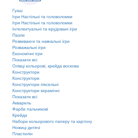
Гуаш
Ігри Настільні та головоломки
Ігри Настільні та головоломки
Інтелектуальні та ерудовані ігри
Пазли
Розвиваючі та навчальні ігри
Розважальні ігри
Економічні ігри
Показати всі
Олівці кольорові, крейда воскова
Конструктори
Конструктори
Конструктори піксельні
Конструктори керамічні
Показати всі
Акварель
Фарби пальчикові
Крейда
Набори кольорового паперу та картону
Ножиці дитячі
Пластилін