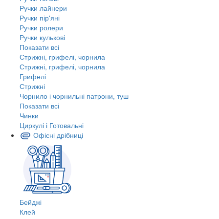
Ручки лайнери
Ручки пір'яні
Ручки ролери
Ручки кулькові
Показати всі
Стрижні, грифелі, чорнила
Стрижні, грифелі, чорнила
Грифелі
Стрижні
Чорнило і чорнильні патрони, туш
Показати всі
Чинки
Циркулі і Готовальні
Офісні дрібниці
Бейджі
Клей