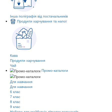
Інша поліграфія від постачальників
Продукти харчування та напої
Кава
Продукти харчування
Чай
Промо-каталоги
Для навчання
Для навчання
6 клас
7 клас
8 клас
9 клас
Набори для майбутніх дiвчаток першачкiв