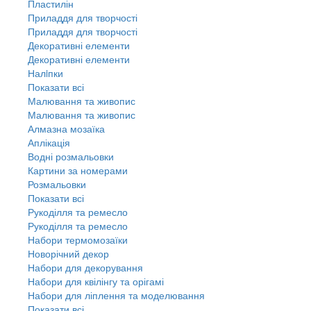
Пластилін
Приладдя для творчості
Приладдя для творчості
Декоративні елементи
Декоративні елементи
Налiпки
Показати всі
Малювання та живопис
Малювання та живопис
Алмазна мозаїка
Аплікація
Водні розмальовки
Картини за номерами
Розмальовки
Показати всі
Рукоділля та ремесло
Рукоділля та ремесло
Набори термомозаїки
Новорічний декор
Набори для декорування
Набори для квілінгу та орігамі
Набори для ліплення та моделювання
Показати всі