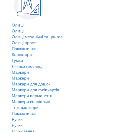
Олівці
Олівці
Олівці механічні та цангові
Олівці прості
Показати всі
Коректори
Гумки
Лінійки і косинці
Маркери
Маркери
Маркери для дошок
Маркери для фліпчартів
Маркери перманентні
Маркери спеціальні
Текстмаркери
Показати всі
Ручки
Ручки
Ручки гелеві