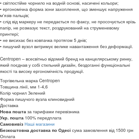
• світлостійке чорнило на водній основі, насичені кольори;
• ергономічна форма зони захоплення, що зменшує напруження
м'язів пальців;
• слід від маркеру не передається по факсу, не просочується крізь
папір, не розмазує текст, роздрукований на струменевому
принтері;
• не висихає без ковпачка протягом 5 днів;
• пишучий вузол витримує велике навантаження без деформації.
Centropen – всесвітньо відомий бренд на канцелярському ринку,
який поєднав у собі стильний дизайн, бездоганні функціональні
якості та високу ергономічність продукції.
Торгівельна марка
Centropen
Товщина лінії, мм
1-4,6
Колір чорнил
Зелений
Форма пишучого вузла
клиновидний
Доставка
Нова пошта
за тарифами перевізника
Укр. пошта
100% передплата
Самовивіз
Наші магазини
Безкоштовна доставка по Одесі
сума замовлення від 1500 грн
Оплата