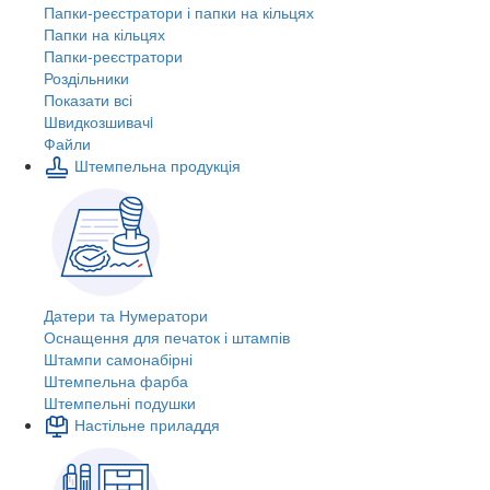
Папки-реєстратори і папки на кільцях
Папки на кільцях
Папки-реєстратори
Роздільники
Показати всі
Швидкозшивачi
Файли
Штемпельна продукція
Датери та Нумератори
Оснащення для печаток і штампів
Штампи самонабірні
Штемпельна фарба
Штемпельні подушки
Настільне приладдя