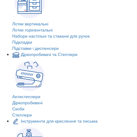
Лотки вертикальні
Лотки горизонтальні
Набори настільні та стакани для ручок
Підкладки
Підставки і диспенсери
Діркопробивачі та Степлери
Антистеплери
Діркопробивачі
Скоби
Степлери
Інструменти для креслення та письма