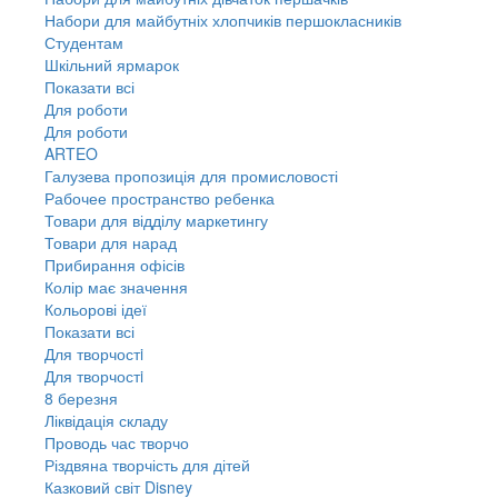
Набори для майбутніх хлопчиків першокласників
Студентам
Шкільний ярмарок
Показати всі
Для роботи
Для роботи
ARTEO
Галузева пропозиція для промисловості
Рабочее пространство ребенка
Товари для відділу маркетингу
Товари для нарад
Прибирання офісів
Колір має значення
Кольорові ідеї
Показати всі
Для творчостi
Для творчостi
8 березня
Ліквідація складу
Проводь час творчо
Різдвяна творчість для дітей
Казковий світ Disney