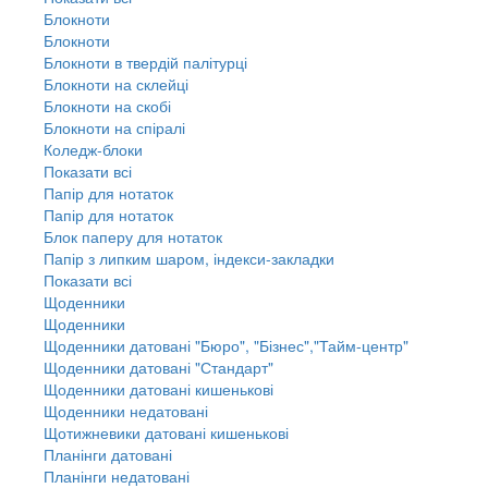
Блокноти
Блокноти
Блокноти в твердій палітурці
Блокноти на склейці
Блокноти на скобі
Блокноти на спіралі
Коледж-блоки
Показати всі
Папір для нотаток
Папір для нотаток
Блок паперу для нотаток
Папір з липким шаром, індекси-закладки
Показати всі
Щоденники
Щоденники
Щоденники датовані "Бюро", "Бізнес","Тайм-центр"
Щоденники датовані "Стандарт"
Щоденники датовані кишенькові
Щоденники недатовані
Щотижневики датовані кишенькові
Планінги датовані
Планінги недатовані