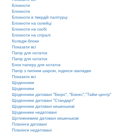
Блокноти
Блокноти
Блокноти в твердій палітурці
Блокноти на склейці
Блокноти на скобі
Блокноти на спіралі
Коледж-блоки
Показати всі
Папір для нотаток
Папір для нотаток
Блок паперу для нотаток
Папір з липким шаром, індекси-закладки
Показати всі
Щоденники
Щоденники
Щоденники датовані "Бюро", "Бізнес","Тайм-центр"
Щоденники датовані "Стандарт"
Щоденники датовані кишенькові
Щоденники недатовані
Щотижневики датовані кишенькові
Планінги датовані
Планінги недатовані