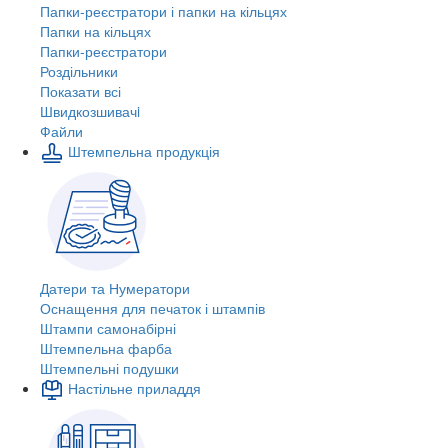
Папки-реєстратори і папки на кільцях
Папки на кільцях
Папки-реєстратори
Роздільники
Показати всі
Швидкозшивачi
Файли
Штемпельна продукція
Датери та Нумератори
Оснащення для печаток і штампів
Штампи самонабірні
Штемпельна фарба
Штемпельні подушки
Настільне приладдя