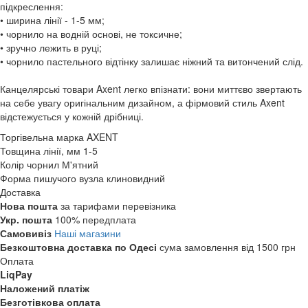
підкреслення:
• ширина лінії - 1-5 мм;
• чорнило на водній основі, не токсичне;
• зручно лежить в руці;
• чорнило пастельного відтінку залишає ніжний та витончений слід.
Канцелярські товари Axent легко впізнати: вони миттєво звертають
на себе увагу оригінальним дизайном, а фірмовий стиль Axent
відстежується у кожній дрібниці.
Торгівельна марка
AXENT
Товщина лінії, мм
1-5
Колір чорнил
М'ятний
Форма пишучого вузла
клиновидний
Доставка
Нова пошта
за тарифами перевізника
Укр. пошта
100% передплата
Самовивіз
Наші магазини
Безкоштовна доставка по Одесі
сума замовлення від 1500 грн
Оплата
LiqPay
Наложений платіж
Безготівкова оплата