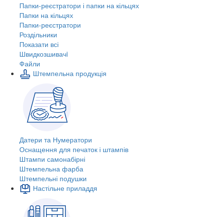
Папки-реєстратори і папки на кільцях
Папки на кільцях
Папки-реєстратори
Роздільники
Показати всі
Швидкозшивачi
Файли
Штемпельна продукція
Датери та Нумератори
Оснащення для печаток і штампів
Штампи самонабірні
Штемпельна фарба
Штемпельні подушки
Настільне приладдя