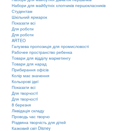
Набори для майбутніх хлопчиків першокласників
Студентам
Шкільний ярмарок
Показати всі
Для роботи
Для роботи
ARTEO
Галузева пропозиція для промисловості
Рабочее пространство ребенка
Товари для відділу маркетингу
Товари для нарад
Прибирання офісів
Колір має значення
Кольорові ідеї
Показати всі
Для творчостi
Для творчостi
8 березня
Ліквідація складу
Проводь час творчо
Різдвяна творчість для дітей
Казковий світ Disney