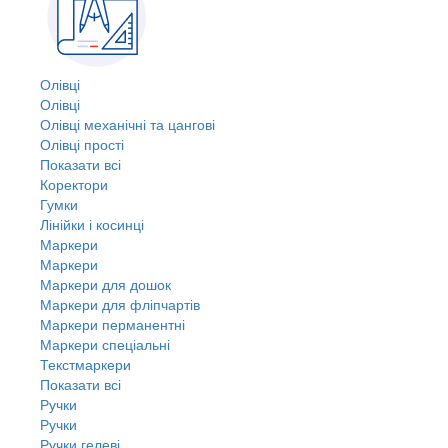
Олівці
Олівці
Олівці механічні та цангові
Олівці прості
Показати всі
Коректори
Гумки
Лінійки і косинці
Маркери
Маркери
Маркери для дошок
Маркери для фліпчартів
Маркери перманентні
Маркери спеціальні
Текстмаркери
Показати всі
Ручки
Ручки
Ручки гелеві