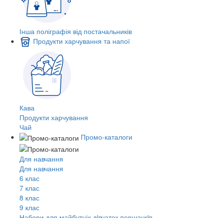
Інша поліграфія від постачальників
Продукти харчування та напої
Кава
Продукти харчування
Чай
Промо-каталоги
Для навчання
Для навчання
6 клас
7 клас
8 клас
9 клас
Набори для майбутніх дiвчаток першачкiв