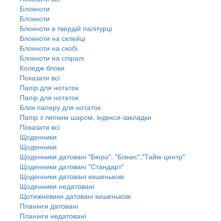
Блокноти
Блокноти
Блокноти в твердій палітурці
Блокноти на склейці
Блокноти на скобі
Блокноти на спіралі
Коледж-блоки
Показати всі
Папір для нотаток
Папір для нотаток
Блок паперу для нотаток
Папір з липким шаром, індекси-закладки
Показати всі
Щоденники
Щоденники
Щоденники датовані "Бюро", "Бізнес","Тайм-центр"
Щоденники датовані "Стандарт"
Щоденники датовані кишенькові
Щоденники недатовані
Щотижневики датовані кишенькові
Планінги датовані
Планінги недатовані