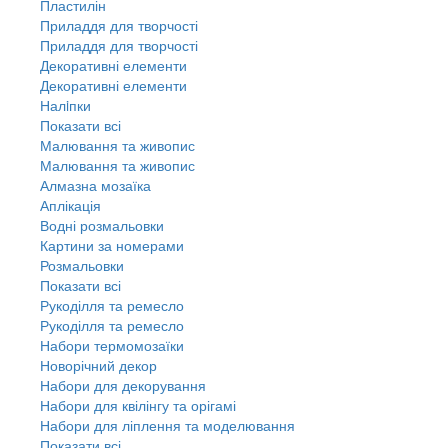
Пластилін
Приладдя для творчості
Приладдя для творчості
Декоративні елементи
Декоративні елементи
Налiпки
Показати всі
Малювання та живопис
Малювання та живопис
Алмазна мозаїка
Аплікація
Водні розмальовки
Картини за номерами
Розмальовки
Показати всі
Рукоділля та ремесло
Рукоділля та ремесло
Набори термомозаїки
Новорічний декор
Набори для декорування
Набори для квілінгу та орігамі
Набори для ліплення та моделювання
Показати всі