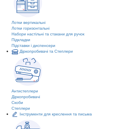
Лотки вертикальні
Лотки горизонтальні
Набори настільні та стакани для ручок
Підкладки
Підставки і диспенсери
Діркопробивачі та Степлери
Антистеплери
Діркопробивачі
Скоби
Степлери
Інструменти для креслення та письма