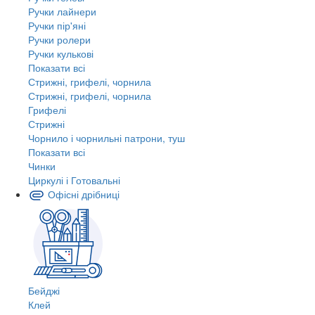
Ручки лайнери
Ручки пір'яні
Ручки ролери
Ручки кулькові
Показати всі
Стрижні, грифелі, чорнила
Стрижні, грифелі, чорнила
Грифелі
Стрижні
Чорнило і чорнильні патрони, туш
Показати всі
Чинки
Циркулі і Готовальні
Офісні дрібниці
Бейджі
Клей