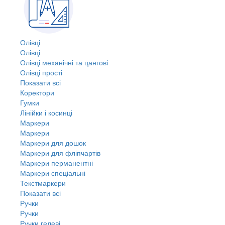
Олівці
Олівці
Олівці механічні та цангові
Олівці прості
Показати всі
Коректори
Гумки
Лінійки і косинці
Маркери
Маркери
Маркери для дошок
Маркери для фліпчартів
Маркери перманентні
Маркери спеціальні
Текстмаркери
Показати всі
Ручки
Ручки
Ручки гелеві