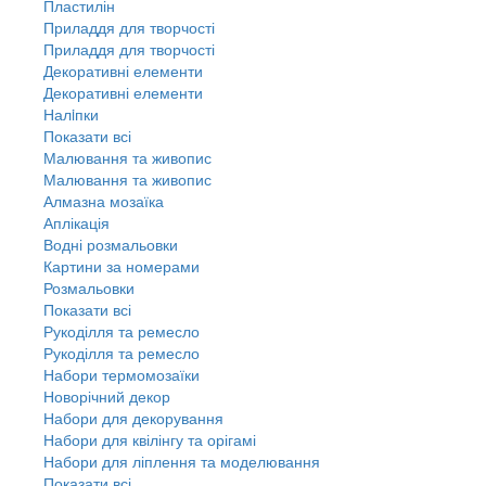
Пластилін
Приладдя для творчості
Приладдя для творчості
Декоративні елементи
Декоративні елементи
Налiпки
Показати всі
Малювання та живопис
Малювання та живопис
Алмазна мозаїка
Аплікація
Водні розмальовки
Картини за номерами
Розмальовки
Показати всі
Рукоділля та ремесло
Рукоділля та ремесло
Набори термомозаїки
Новорічний декор
Набори для декорування
Набори для квілінгу та орігамі
Набори для ліплення та моделювання
Показати всі