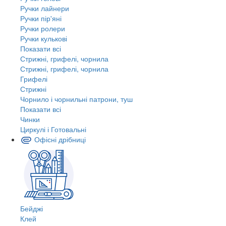
Ручки лайнери
Ручки пір'яні
Ручки ролери
Ручки кулькові
Показати всі
Стрижні, грифелі, чорнила
Стрижні, грифелі, чорнила
Грифелі
Стрижні
Чорнило і чорнильні патрони, туш
Показати всі
Чинки
Циркулі і Готовальні
Офісні дрібниці
Бейджі
Клей