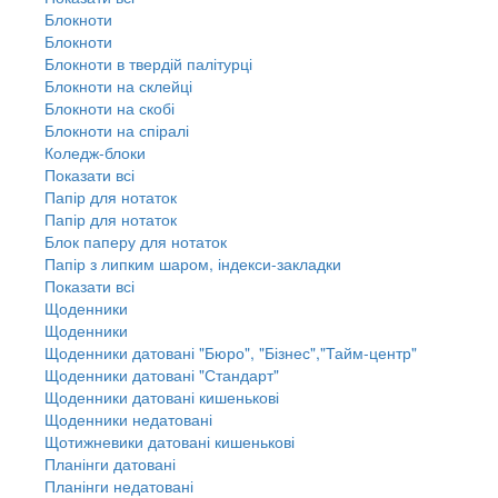
Блокноти
Блокноти
Блокноти в твердій палітурці
Блокноти на склейці
Блокноти на скобі
Блокноти на спіралі
Коледж-блоки
Показати всі
Папір для нотаток
Папір для нотаток
Блок паперу для нотаток
Папір з липким шаром, індекси-закладки
Показати всі
Щоденники
Щоденники
Щоденники датовані "Бюро", "Бізнес","Тайм-центр"
Щоденники датовані "Стандарт"
Щоденники датовані кишенькові
Щоденники недатовані
Щотижневики датовані кишенькові
Планінги датовані
Планінги недатовані