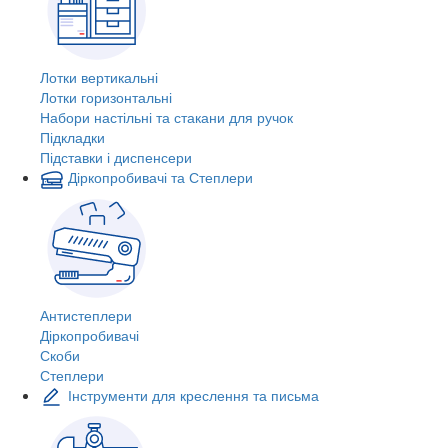
Лотки вертикальні
Лотки горизонтальні
Набори настільні та стакани для ручок
Підкладки
Підставки і диспенсери
Діркопробивачі та Степлери
Антистеплери
Діркопробивачі
Скоби
Степлери
Інструменти для креслення та письма