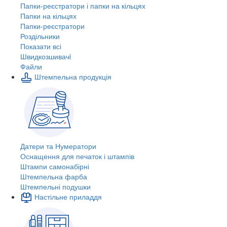
Папки-реєстратори і папки на кільцях
Папки на кільцях
Папки-реєстратори
Роздільники
Показати всі
Швидкозшивачi
Файли
Штемпельна продукція
Датери та Нумератори
Оснащення для печаток і штампів
Штампи самонабірні
Штемпельна фарба
Штемпельні подушки
Настільне приладдя