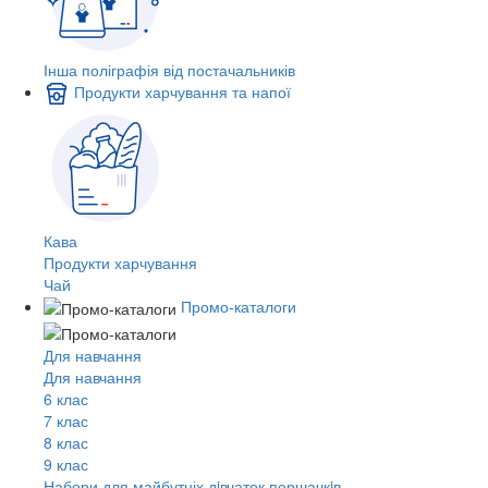
Інша поліграфія від постачальників
Продукти харчування та напої
Кава
Продукти харчування
Чай
Промо-каталоги
Для навчання
Для навчання
6 клас
7 клас
8 клас
9 клас
Набори для майбутніх дiвчаток першачкiв