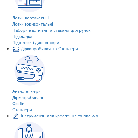
Лотки вертикальні
Лотки горизонтальні
Набори настільні та стакани для ручок
Підкладки
Підставки і диспенсери
Діркопробивачі та Степлери
Антистеплери
Діркопробивачі
Скоби
Степлери
Інструменти для креслення та письма