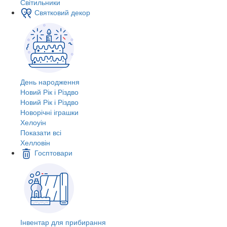
Світильники
Святковий декор
День народження
Новий Рік і Різдво
Новий Рік і Різдво
Новорічні іграшки
Хелоуін
Показати всі
Хелловін
Госптовари
Інвентар для прибирання