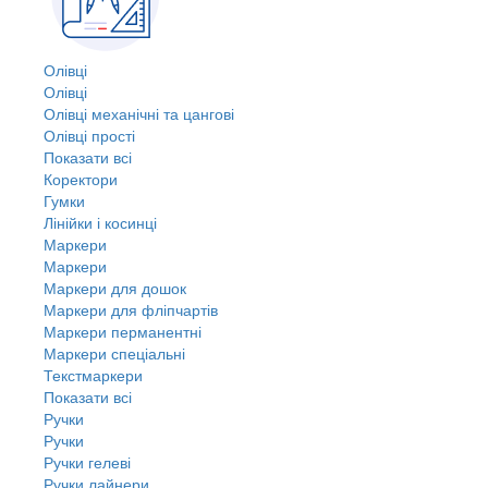
Олівці
Олівці
Олівці механічні та цангові
Олівці прості
Показати всі
Коректори
Гумки
Лінійки і косинці
Маркери
Маркери
Маркери для дошок
Маркери для фліпчартів
Маркери перманентні
Маркери спеціальні
Текстмаркери
Показати всі
Ручки
Ручки
Ручки гелеві
Ручки лайнери