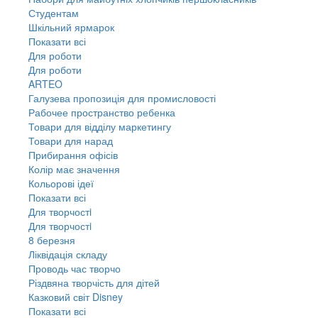
Студентам
Шкільний ярмарок
Показати всі
Для роботи
Для роботи
ARTEO
Галузева пропозиція для промисловості
Рабочее пространство ребенка
Товари для відділу маркетингу
Товари для нарад
Прибирання офісів
Колір має значення
Кольорові ідеї
Показати всі
Для творчостi
Для творчостi
8 березня
Ліквідація складу
Проводь час творчо
Різдвяна творчість для дітей
Казковий світ Disney
Показати всі