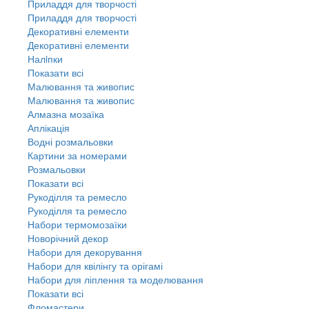
Приладдя для творчості
Приладдя для творчості
Декоративні елементи
Декоративні елементи
Налiпки
Показати всі
Малювання та живопис
Малювання та живопис
Алмазна мозаїка
Аплікація
Водні розмальовки
Картини за номерами
Розмальовки
Показати всі
Рукоділля та ремесло
Рукоділля та ремесло
Набори термомозаїки
Новорічний декор
Набори для декорування
Набори для квілінгу та орігамі
Набори для ліплення та моделювання
Показати всі
Фломастери