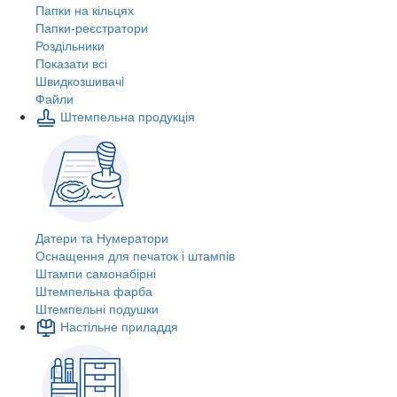
Папки на кільцях
Папки-реєстратори
Роздільники
Показати всі
Швидкозшивачi
Файли
Штемпельна продукція
Датери та Нумератори
Оснащення для печаток і штампів
Штампи самонабірні
Штемпельна фарба
Штемпельні подушки
Настільне приладдя