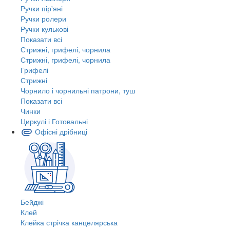
Ручки пір'яні
Ручки ролери
Ручки кулькові
Показати всі
Стрижні, грифелі, чорнила
Стрижні, грифелі, чорнила
Грифелі
Стрижні
Чорнило і чорнильні патрони, туш
Показати всі
Чинки
Циркулі і Готовальні
Офісні дрібниці
Бейджі
Клей
Клейка стрічка канцелярська