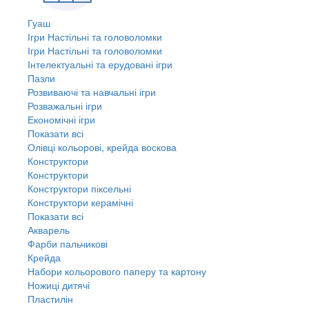
Гуаш
Ігри Настільні та головоломки
Ігри Настільні та головоломки
Інтелектуальні та ерудовані ігри
Пазли
Розвиваючі та навчальні ігри
Розважальні ігри
Економічні ігри
Показати всі
Олівці кольорові, крейда воскова
Конструктори
Конструктори
Конструктори піксельні
Конструктори керамічні
Показати всі
Акварель
Фарби пальчикові
Крейда
Набори кольорового паперу та картону
Ножиці дитячі
Пластилін