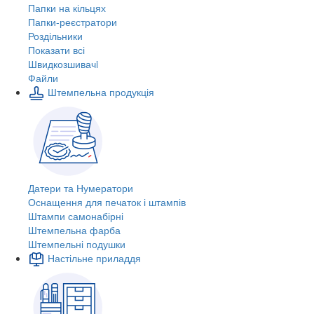
Папки на кільцях
Папки-реєстратори
Роздільники
Показати всі
Швидкозшивачi
Файли
Штемпельна продукція
Датери та Нумератори
Оснащення для печаток і штампів
Штампи самонабірні
Штемпельна фарба
Штемпельні подушки
Настільне приладдя