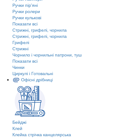
Ручки пір'яні
Ручки ролери
Ручки кулькові
Показати всі
Стрижні, грифелі, чорнила
Стрижні, грифелі, чорнила
Грифелі
Стрижні
Чорнило і чорнильні патрони, туш
Показати всі
Чинки
Циркулі і Готовальні
Офісні дрібниці
Бейджі
Клей
Клейка стрічка канцелярська