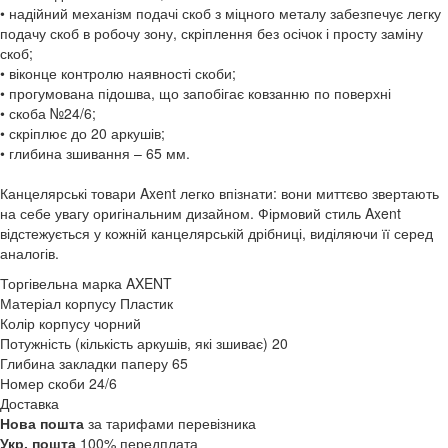
• надійний механізм подачі скоб з міцного металу забезпечує легку
подачу скоб в робочу зону, скріплення без осічок і просту заміну
скоб;
• віконце контролю наявності скоби;
• прогумована підошва, що запобігає ковзанню по поверхні
• скоба №24/6;
• скріплює до 20 аркушів;
• глибина зшивання – 65 мм.
Канцелярські товари Axent легко впізнати: вони миттєво звертають
на себе увагу оригінальним дизайном. Фірмовий стиль Axent
відстежується у кожній канцелярській дрібниці, виділяючи її серед
аналогів.
Торгівельна марка
AXENT
Матеріал корпусу
Пластик
Колір корпусу
чорний
Потужність (кількість аркушів, які зшиває)
20
Глибина закладки паперу
65
Номер скоби
24/6
Доставка
Нова пошта
за тарифами перевізника
Укр. пошта
100% передплата