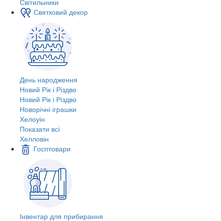
Світильники
Святковий декор
День народження
Новий Рік і Різдво
Новий Рік і Різдво
Новорічні іграшки
Хелоуін
Показати всі
Хелловін
Госптовари
Інвентар для прибирання