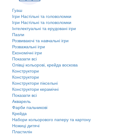
Гуаш
Ігри Настільні та головоломки
Ігри Настільні та головоломки
Інтелектуальні та ерудовані ігри
Пазли
Розвиваючі та навчальні ігри
Розважальні ігри
Економічні ігри
Показати всі
Олівці кольорові, крейда воскова
Конструктори
Конструктори
Конструктори піксельні
Конструктори керамічні
Показати всі
Акварель
Фарби пальчикові
Крейда
Набори кольорового паперу та картону
Ножиці дитячі
Пластилін