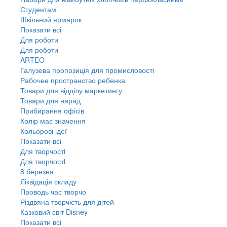
Студентам
Шкільний ярмарок
Показати всі
Для роботи
Для роботи
ARTEO
Галузева пропозиція для промисловості
Рабочее пространство ребенка
Товари для відділу маркетингу
Товари для нарад
Прибирання офісів
Колір має значення
Кольорові ідеї
Показати всі
Для творчостi
Для творчостi
8 березня
Ліквідація складу
Проводь час творчо
Різдвяна творчість для дітей
Казковий світ Disney
Показати всі