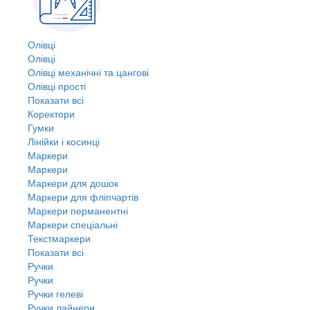
Олівці
Олівці
Олівці механічні та цангові
Олівці прості
Показати всі
Коректори
Гумки
Лінійки і косинці
Маркери
Маркери
Маркери для дошок
Маркери для фліпчартів
Маркери перманентні
Маркери спеціальні
Текстмаркери
Показати всі
Ручки
Ручки
Ручки гелеві
Ручки лайнери