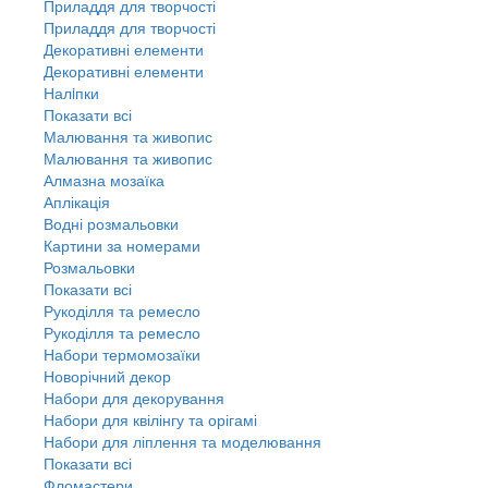
Приладдя для творчості
Приладдя для творчості
Декоративні елементи
Декоративні елементи
Налiпки
Показати всі
Малювання та живопис
Малювання та живопис
Алмазна мозаїка
Аплікація
Водні розмальовки
Картини за номерами
Розмальовки
Показати всі
Рукоділля та ремесло
Рукоділля та ремесло
Набори термомозаїки
Новорічний декор
Набори для декорування
Набори для квілінгу та орігамі
Набори для ліплення та моделювання
Показати всі
Фломастери