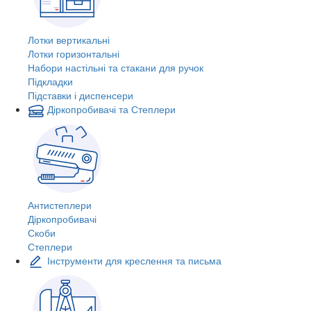
Лотки вертикальні
Лотки горизонтальні
Набори настільні та стакани для ручок
Підкладки
Підставки і диспенсери
Діркопробивачі та Степлери
Антистеплери
Діркопробивачі
Скоби
Степлери
Інструменти для креслення та письма