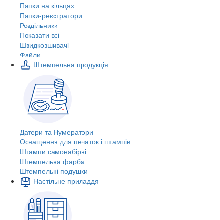
Папки на кільцях
Папки-реєстратори
Роздільники
Показати всі
Швидкозшивачi
Файли
Штемпельна продукція
Датери та Нумератори
Оснащення для печаток і штампів
Штампи самонабірні
Штемпельна фарба
Штемпельні подушки
Настільне приладдя