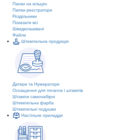
Папки на кільцях
Папки-реєстратори
Роздільники
Показати всі
Швидкозшивачi
Файли
Штемпельна продукція
Датери та Нумератори
Оснащення для печаток і штампів
Штампи самонабірні
Штемпельна фарба
Штемпельні подушки
Настільне приладдя