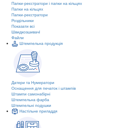
Папки-реєстратори і папки на кільцях
Папки на кільцях
Папки-реєстратори
Роздільники
Показати всі
Швидкозшивачi
Файли
Штемпельна продукція
Датери та Нумератори
Оснащення для печаток і штампів
Штампи самонабірні
Штемпельна фарба
Штемпельні подушки
Настільне приладдя