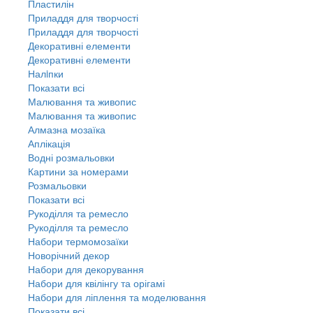
Пластилін
Приладдя для творчості
Приладдя для творчості
Декоративні елементи
Декоративні елементи
Налiпки
Показати всі
Малювання та живопис
Малювання та живопис
Алмазна мозаїка
Аплікація
Водні розмальовки
Картини за номерами
Розмальовки
Показати всі
Рукоділля та ремесло
Рукоділля та ремесло
Набори термомозаїки
Новорічний декор
Набори для декорування
Набори для квілінгу та орігамі
Набори для ліплення та моделювання
Показати всі