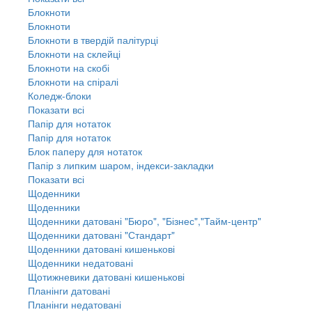
Блокноти
Блокноти
Блокноти в твердій палітурці
Блокноти на склейці
Блокноти на скобі
Блокноти на спіралі
Коледж-блоки
Показати всі
Папір для нотаток
Папір для нотаток
Блок паперу для нотаток
Папір з липким шаром, індекси-закладки
Показати всі
Щоденники
Щоденники
Щоденники датовані "Бюро", "Бізнес","Тайм-центр"
Щоденники датовані "Стандарт"
Щоденники датовані кишенькові
Щоденники недатовані
Щотижневики датовані кишенькові
Планінги датовані
Планінги недатовані