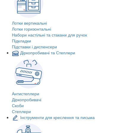
Лотки вертикальні
Лотки горизонтальні
Набори настільні та стакани для ручок
Підкладки
Підставки і диспенсери
Діркопробивачі та Степлери
Антистеплери
Діркопробивачі
Скоби
Степлери
Інструменти для креслення та письма