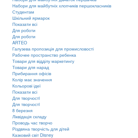
Набори для майбутніх хлопчиків першокласників
Студентам
Шкільний ярмарок
Показати всі
Для роботи
Для роботи
ARTEO
Галузева пропозиція для промисловості
Рабочее пространство ребенка
Товари для відділу маркетингу
Товари для нарад
Прибирання офісів
Колір має значення
Кольорові ідеї
Показати всі
Для творчостi
Для творчостi
8 березня
Ліквідація складу
Проводь час творчо
Різдвяна творчість для дітей
Казковий світ Disney