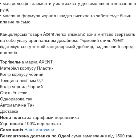
• має рельєфні елементи у зоні захвату для зменшення ковзання в
руці;
• масляна формула чорнил швидко висихає та забезпечує більш
плавне письмо.
Канцелярські товари Axent легко впізнати: вони миттєво звертають
на себе увагу оригінальним дизайном. Фірмовий стиль Axent
відстежується у кожній канцелярській дрібниці, виділяючи її серед
аналогів.
Торгівельна марка
AXENT
Матеріал корпусу
Пластик
Колір корпусу
чорний
Товщина лінії, мм
0,7
Колір чорнил
Чорний
Стать
Унісекс
Одноразова
так
Автоматична
Так
Доставка
Нова пошта
за тарифами перевізника
Укр. пошта
100% передплата
Самовивіз
Наші магазини
Безкоштовна доставка по Одесі
сума замовлення від 1500 грн