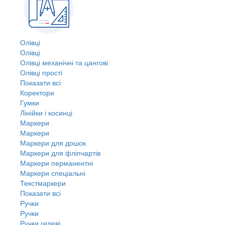
Олівці
Олівці
Олівці механічні та цангові
Олівці прості
Показати всі
Коректори
Гумки
Лінійки і косинці
Маркери
Маркери
Маркери для дошок
Маркери для фліпчартів
Маркери перманентні
Маркери спеціальні
Текстмаркери
Показати всі
Ручки
Ручки
Ручки гелеві