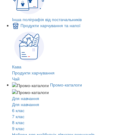
Інша поліграфія від постачальників
Продукти харчування та напої
Кава
Продукти харчування
Чай
Промо-каталоги
Для навчання
Для навчання
6 клас
7 клас
8 клас
9 клас
Набори для майбутніх дiвчаток першачкiв