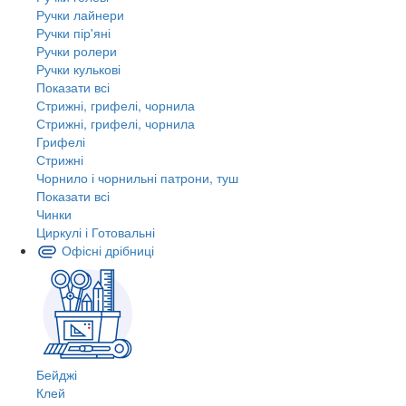
Ручки лайнери
Ручки пір'яні
Ручки ролери
Ручки кулькові
Показати всі
Стрижні, грифелі, чорнила
Стрижні, грифелі, чорнила
Грифелі
Стрижні
Чорнило і чорнильні патрони, туш
Показати всі
Чинки
Циркулі і Готовальні
Офісні дрібниці
Бейджі
Клей