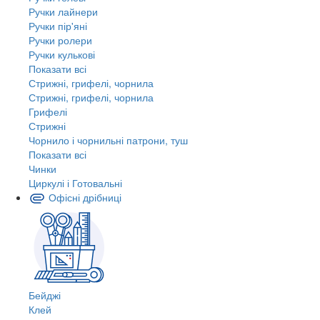
Ручки лайнери
Ручки пір'яні
Ручки ролери
Ручки кулькові
Показати всі
Стрижні, грифелі, чорнила
Стрижні, грифелі, чорнила
Грифелі
Стрижні
Чорнило і чорнильні патрони, туш
Показати всі
Чинки
Циркулі і Готовальні
Офісні дрібниці
Бейджі
Клей