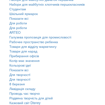
Набори для майбутніх хлопчиків першокласників
Студентам
Шкільний ярмарок
Показати всі
Для роботи
Для роботи
ARTEO
Галузева пропозиція для промисловості
Рабочее пространство ребенка
Товари для відділу маркетингу
Товари для нарад
Прибирання офісів
Колір має значення
Кольорові ідеї
Показати всі
Для творчостi
Для творчостi
8 березня
Ліквідація складу
Проводь час творчо
Різдвяна творчість для дітей
Казковий світ Disney