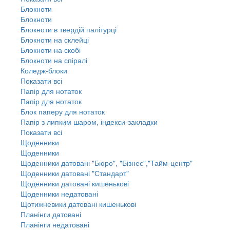
Блокноти
Блокноти
Блокноти в твердій палітурці
Блокноти на склейці
Блокноти на скобі
Блокноти на спіралі
Коледж-блоки
Показати всі
Папір для нотаток
Папір для нотаток
Блок паперу для нотаток
Папір з липким шаром, індекси-закладки
Показати всі
Щоденники
Щоденники
Щоденники датовані "Бюро", "Бізнес","Тайм-центр"
Щоденники датовані "Стандарт"
Щоденники датовані кишенькові
Щоденники недатовані
Щотижневики датовані кишенькові
Планінги датовані
Планінги недатовані