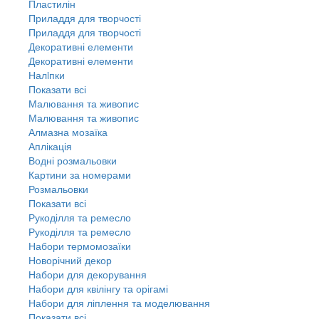
Пластилін
Приладдя для творчості
Приладдя для творчості
Декоративні елементи
Декоративні елементи
Налiпки
Показати всі
Малювання та живопис
Малювання та живопис
Алмазна мозаїка
Аплікація
Водні розмальовки
Картини за номерами
Розмальовки
Показати всі
Рукоділля та ремесло
Рукоділля та ремесло
Набори термомозаїки
Новорічний декор
Набори для декорування
Набори для квілінгу та орігамі
Набори для ліплення та моделювання
Показати всі