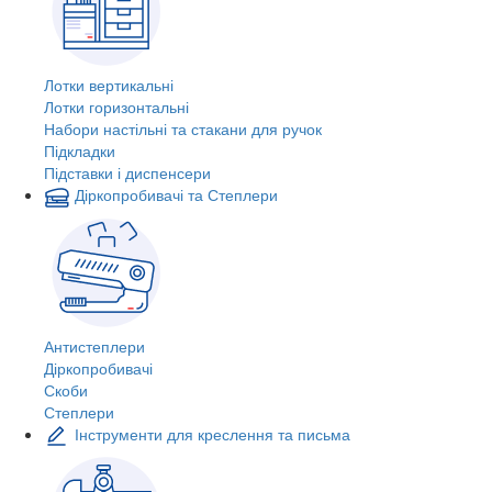
Лотки вертикальні
Лотки горизонтальні
Набори настільні та стакани для ручок
Підкладки
Підставки і диспенсери
Діркопробивачі та Степлери
Антистеплери
Діркопробивачі
Скоби
Степлери
Інструменти для креслення та письма