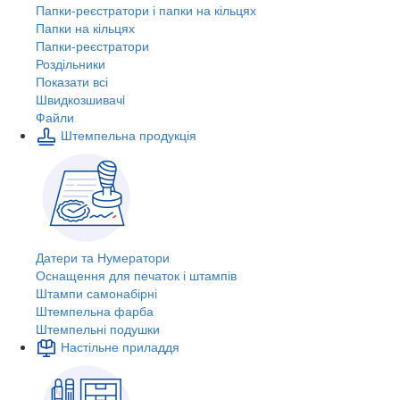
Папки-реєстратори і папки на кільцях
Папки на кільцях
Папки-реєстратори
Роздільники
Показати всі
Швидкозшивачi
Файли
Штемпельна продукція
Датери та Нумератори
Оснащення для печаток і штампів
Штампи самонабірні
Штемпельна фарба
Штемпельні подушки
Настільне приладдя