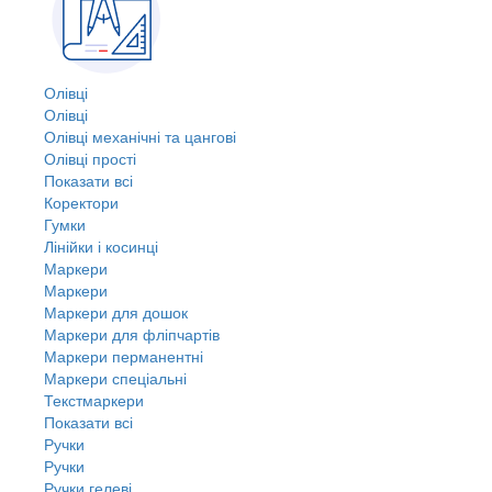
Олівці
Олівці
Олівці механічні та цангові
Олівці прості
Показати всі
Коректори
Гумки
Лінійки і косинці
Маркери
Маркери
Маркери для дошок
Маркери для фліпчартів
Маркери перманентні
Маркери спеціальні
Текстмаркери
Показати всі
Ручки
Ручки
Ручки гелеві