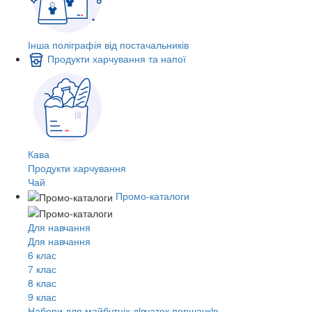
Інша поліграфія від постачальників
Продукти харчування та напої
Кава
Продукти харчування
Чай
Промо-каталоги
Для навчання
Для навчання
6 клас
7 клас
8 клас
9 клас
Набори для майбутніх дiвчаток першачкiв