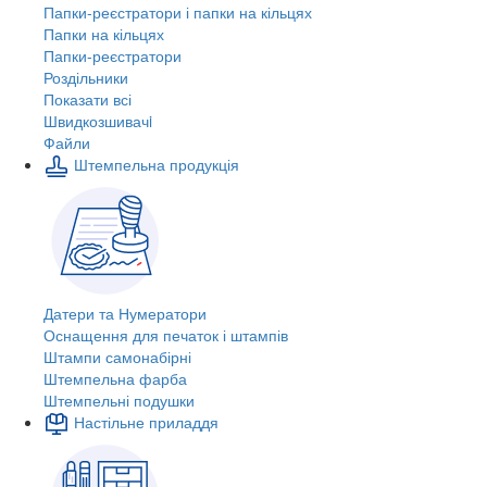
Папки-реєстратори і папки на кільцях
Папки на кільцях
Папки-реєстратори
Роздільники
Показати всі
Швидкозшивачi
Файли
Штемпельна продукція
Датери та Нумератори
Оснащення для печаток і штампів
Штампи самонабірні
Штемпельна фарба
Штемпельні подушки
Настільне приладдя