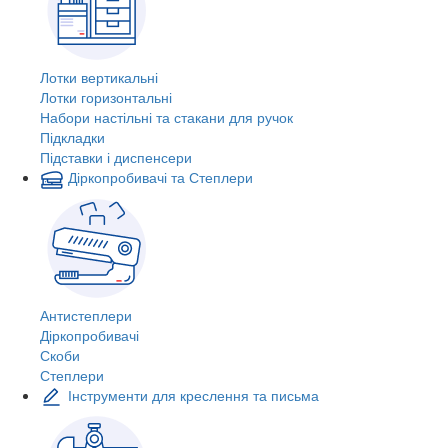
Лотки вертикальні
Лотки горизонтальні
Набори настільні та стакани для ручок
Підкладки
Підставки і диспенсери
Діркопробивачі та Степлери
Антистеплери
Діркопробивачі
Скоби
Степлери
Інструменти для креслення та письма