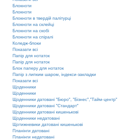
Блокноти
Блокноти
Блокноти в твердій палітурці
Блокноти на склейці
Блокноти на скобі
Блокноти на спіралі
Коледж-блоки
Показати всі
Папір для нотаток
Папір для нотаток
Блок паперу для нотаток
Папір з липким шаром, індекси-закладки
Показати всі
Щоденники
Щоденники
Щоденники датовані "Бюро", "Бізнес","Тайм-центр"
Щоденники датовані "Стандарт"
Щоденники датовані кишенькові
Щоденники недатовані
Щотижневики датовані кишенькові
Планінги датовані
Планінги недатовані