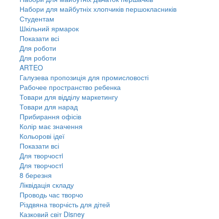
Набори для майбутніх хлопчиків першокласників
Студентам
Шкільний ярмарок
Показати всі
Для роботи
Для роботи
ARTEO
Галузева пропозиція для промисловості
Рабочее пространство ребенка
Товари для відділу маркетингу
Товари для нарад
Прибирання офісів
Колір має значення
Кольорові ідеї
Показати всі
Для творчостi
Для творчостi
8 березня
Ліквідація складу
Проводь час творчо
Різдвяна творчість для дітей
Казковий світ Disney