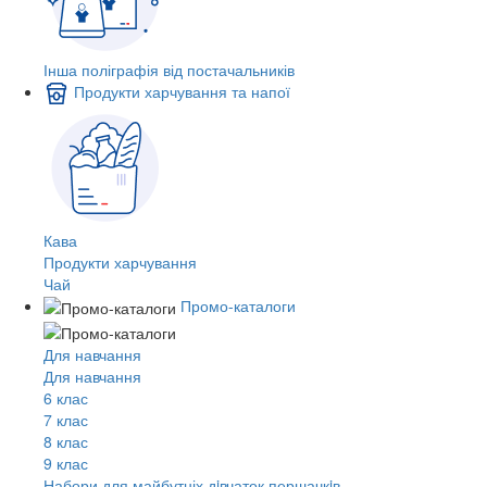
Інша поліграфія від постачальників
Продукти харчування та напої
Кава
Продукти харчування
Чай
Промо-каталоги
Для навчання
Для навчання
6 клас
7 клас
8 клас
9 клас
Набори для майбутніх дiвчаток першачкiв