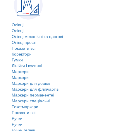
Олівці
Олівці
Олівці механічні та цангові
Олівці прості
Показати всі
Коректори
Гумки
Лінійки і косинці
Маркери
Маркери
Маркери для дошок
Маркери для фліпчартів
Маркери перманентні
Маркери спеціальні
Текстмаркери
Показати всі
Ручки
Ручки
Ручки гелеві