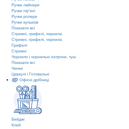
Ручки лайнери
Ручки пір'яні
Ручки ролери
Ручки кулькові
Показати всі
Стрижні, грифелі, чорнила
Стрижні, грифелі, чорнила
Грифелі
Стрижні
Чорнило і чорнильні патрони, туш
Показати всі
Чинки
Циркулі і Готовальні
Офісні дрібниці
Бейджі
Клей