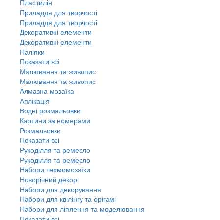
Пластилін
Приладдя для творчості
Приладдя для творчості
Декоративні елементи
Декоративні елементи
Налiпки
Показати всі
Малювання та живопис
Малювання та живопис
Алмазна мозаїка
Аплікація
Водні розмальовки
Картини за номерами
Розмальовки
Показати всі
Рукоділля та ремесло
Рукоділля та ремесло
Набори термомозаїки
Новорічний декор
Набори для декорування
Набори для квілінгу та орігамі
Набори для ліплення та моделювання
Показати всі