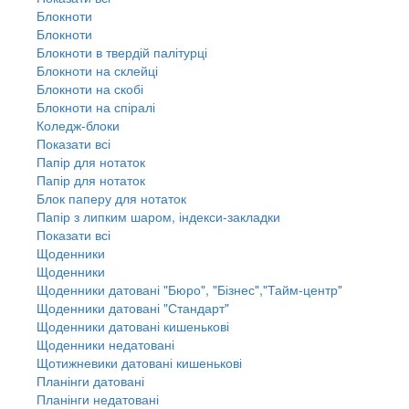
Блокноти
Блокноти
Блокноти в твердій палітурці
Блокноти на склейці
Блокноти на скобі
Блокноти на спіралі
Коледж-блоки
Показати всі
Папір для нотаток
Папір для нотаток
Блок паперу для нотаток
Папір з липким шаром, індекси-закладки
Показати всі
Щоденники
Щоденники
Щоденники датовані "Бюро", "Бізнес","Тайм-центр"
Щоденники датовані "Стандарт"
Щоденники датовані кишенькові
Щоденники недатовані
Щотижневики датовані кишенькові
Планінги датовані
Планінги недатовані