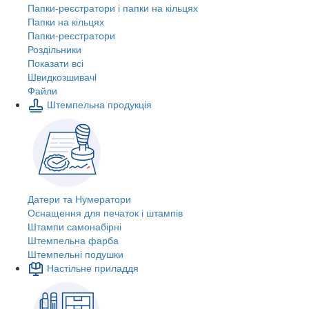
Папки-реєстратори і папки на кільцях
Папки на кільцях
Папки-реєстратори
Роздільники
Показати всі
Швидкозшивачi
Файли
Штемпельна продукція
Датери та Нумератори
Оснащення для печаток і штампів
Штампи самонабірні
Штемпельна фарба
Штемпельні подушки
Настільне приладдя