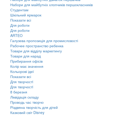
Набори для майбутніх хлопчиків першокласників
Студентам
Шкільний ярмарок
Показати всі
Для роботи
Для роботи
ARTEO
Галузева пропозиція для промисловості
Рабочее пространство ребенка
Товари для відділу маркетингу
Товари для нарад
Прибирання офісів
Колір має значення
Кольорові ідеї
Показати всі
Для творчостi
Для творчостi
8 березня
Ліквідація складу
Проводь час творчо
Різдвяна творчість для дітей
Казковий світ Disney