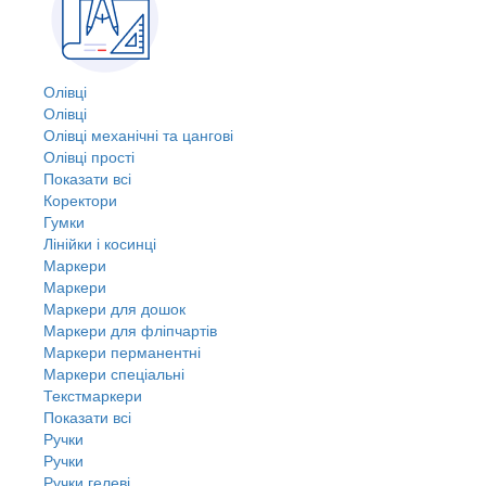
Олівці
Олівці
Олівці механічні та цангові
Олівці прості
Показати всі
Коректори
Гумки
Лінійки і косинці
Маркери
Маркери
Маркери для дошок
Маркери для фліпчартів
Маркери перманентні
Маркери спеціальні
Текстмаркери
Показати всі
Ручки
Ручки
Ручки гелеві