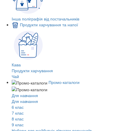
Інша поліграфія від постачальників
Продукти харчування та напої
Кава
Продукти харчування
Чай
Промо-каталоги
Для навчання
Для навчання
6 клас
7 клас
8 клас
9 клас
Набори для майбутніх дiвчаток першачкiв