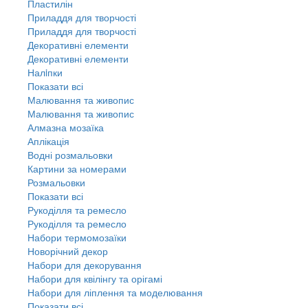
Пластилін
Приладдя для творчості
Приладдя для творчості
Декоративні елементи
Декоративні елементи
Налiпки
Показати всі
Малювання та живопис
Малювання та живопис
Алмазна мозаїка
Аплікація
Водні розмальовки
Картини за номерами
Розмальовки
Показати всі
Рукоділля та ремесло
Рукоділля та ремесло
Набори термомозаїки
Новорічний декор
Набори для декорування
Набори для квілінгу та орігамі
Набори для ліплення та моделювання
Показати всі