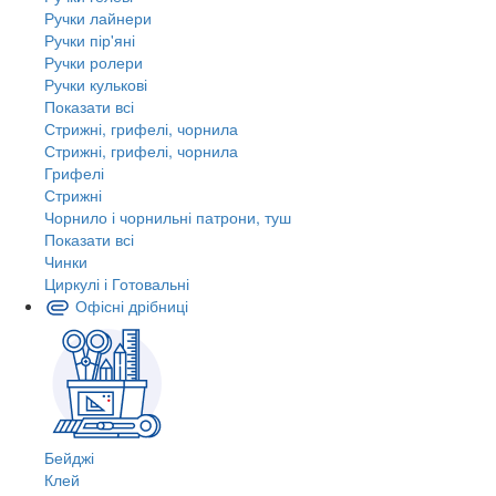
Ручки лайнери
Ручки пір'яні
Ручки ролери
Ручки кулькові
Показати всі
Стрижні, грифелі, чорнила
Стрижні, грифелі, чорнила
Грифелі
Стрижні
Чорнило і чорнильні патрони, туш
Показати всі
Чинки
Циркулі і Готовальні
Офісні дрібниці
Бейджі
Клей