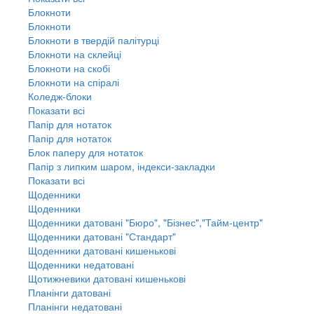
Блокноти
Блокноти
Блокноти в твердій палітурці
Блокноти на склейці
Блокноти на скобі
Блокноти на спіралі
Коледж-блоки
Показати всі
Папір для нотаток
Папір для нотаток
Блок паперу для нотаток
Папір з липким шаром, індекси-закладки
Показати всі
Щоденники
Щоденники
Щоденники датовані "Бюро", "Бізнес","Тайм-центр"
Щоденники датовані "Стандарт"
Щоденники датовані кишенькові
Щоденники недатовані
Щотижневики датовані кишенькові
Планінги датовані
Планінги недатовані