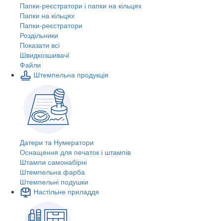
Папки-реєстратори і папки на кільцях
Папки на кільцях
Папки-реєстратори
Роздільники
Показати всі
Швидкозшивачi
Файли
Штемпельна продукція
Датери та Нумератори
Оснащення для печаток і штампів
Штампи самонабірні
Штемпельна фарба
Штемпельні подушки
Настільне приладдя