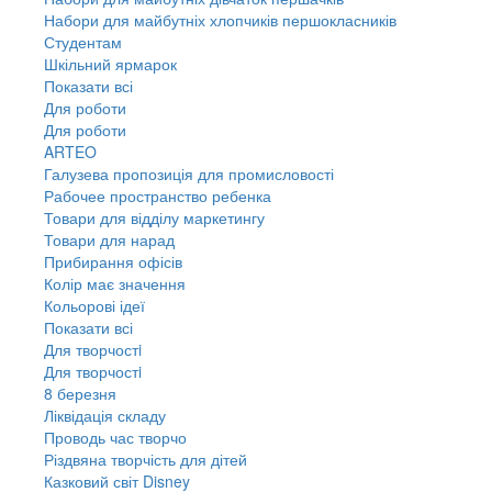
Набори для майбутніх хлопчиків першокласників
Студентам
Шкільний ярмарок
Показати всі
Для роботи
Для роботи
ARTEO
Галузева пропозиція для промисловості
Рабочее пространство ребенка
Товари для відділу маркетингу
Товари для нарад
Прибирання офісів
Колір має значення
Кольорові ідеї
Показати всі
Для творчостi
Для творчостi
8 березня
Ліквідація складу
Проводь час творчо
Різдвяна творчість для дітей
Казковий світ Disney