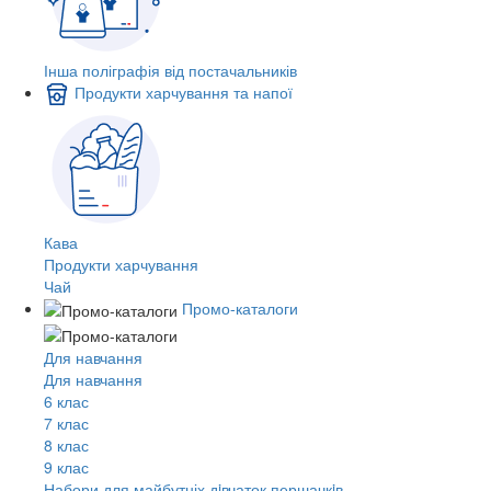
Інша поліграфія від постачальників
Продукти харчування та напої
Кава
Продукти харчування
Чай
Промо-каталоги
Для навчання
Для навчання
6 клас
7 клас
8 клас
9 клас
Набори для майбутніх дiвчаток першачкiв