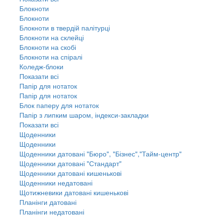
Блокноти
Блокноти
Блокноти в твердій палітурці
Блокноти на склейці
Блокноти на скобі
Блокноти на спіралі
Коледж-блоки
Показати всі
Папір для нотаток
Папір для нотаток
Блок паперу для нотаток
Папір з липким шаром, індекси-закладки
Показати всі
Щоденники
Щоденники
Щоденники датовані "Бюро", "Бізнес","Тайм-центр"
Щоденники датовані "Стандарт"
Щоденники датовані кишенькові
Щоденники недатовані
Щотижневики датовані кишенькові
Планінги датовані
Планінги недатовані