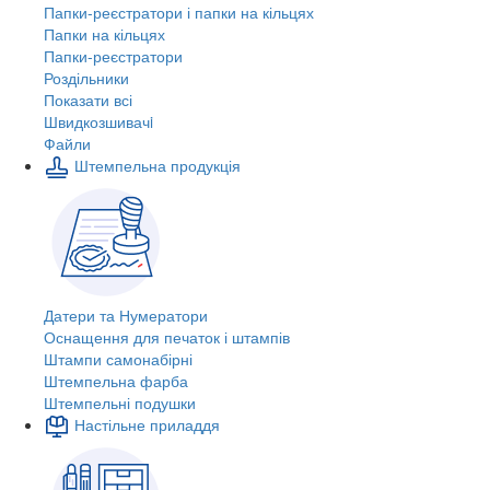
Папки-реєстратори і папки на кільцях
Папки на кільцях
Папки-реєстратори
Роздільники
Показати всі
Швидкозшивачi
Файли
Штемпельна продукція
Датери та Нумератори
Оснащення для печаток і штампів
Штампи самонабірні
Штемпельна фарба
Штемпельні подушки
Настільне приладдя