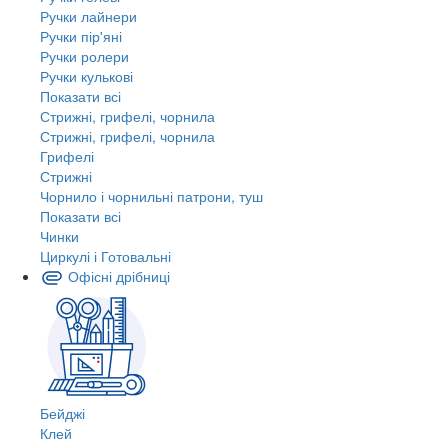
Ручки лайнери
Ручки пір'яні
Ручки ролери
Ручки кулькові
Показати всі
Стрижні, грифелі, чорнила
Стрижні, грифелі, чорнила
Грифелі
Стрижні
Чорнило і чорнильні патрони, туш
Показати всі
Чинки
Циркулі і Готовальні
Офісні дрібниці
Бейджі
Клей