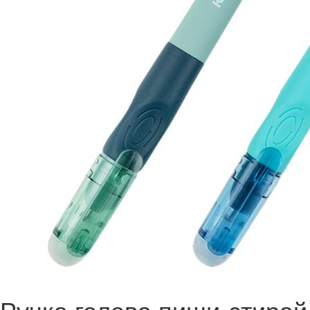
Ручка гелева пиши-стирай