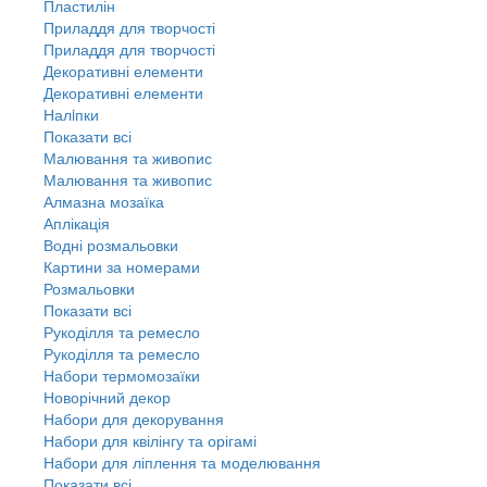
Пластилін
Приладдя для творчості
Приладдя для творчості
Декоративні елементи
Декоративні елементи
Налiпки
Показати всі
Малювання та живопис
Малювання та живопис
Алмазна мозаїка
Аплікація
Водні розмальовки
Картини за номерами
Розмальовки
Показати всі
Рукоділля та ремесло
Рукоділля та ремесло
Набори термомозаїки
Новорічний декор
Набори для декорування
Набори для квілінгу та орігамі
Набори для ліплення та моделювання
Показати всі