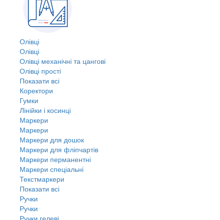
Олівці
Олівці
Олівці механічні та цангові
Олівці прості
Показати всі
Коректори
Гумки
Лінійки і косинці
Маркери
Маркери
Маркери для дошок
Маркери для фліпчартів
Маркери перманентні
Маркери спеціальні
Текстмаркери
Показати всі
Ручки
Ручки
Ручки гелеві