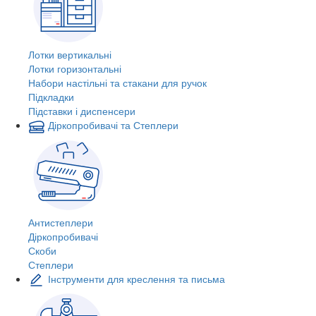
Лотки вертикальні
Лотки горизонтальні
Набори настільні та стакани для ручок
Підкладки
Підставки і диспенсери
Діркопробивачі та Степлери
Антистеплери
Діркопробивачі
Скоби
Степлери
Інструменти для креслення та письма