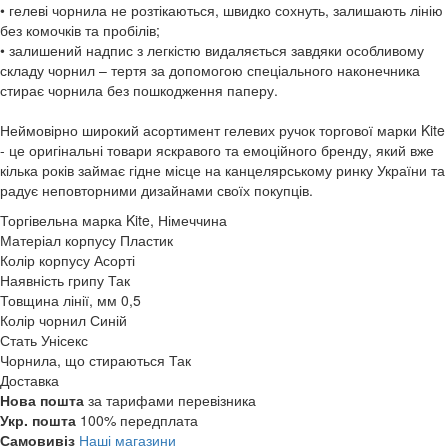
• гелеві чорнила не розтікаються, швидко сохнуть, залишають лінію
без комочків та пробілів;
• залишений надпис з легкістю видаляється завдяки особливому
складу чорнил – тертя за допомогою спеціального наконечника
стирає чорнила без пошкодження паперу.
Неймовірно широкий асортимент гелевих ручок торгової марки Kite
- це оригінальні товари яскравого та емоційного бренду, який вже
кілька років займає гідне місце на канцелярському ринку України та
радує неповторними дизайнами своїх покупців.
Торгівельна марка
Kite, Німеччина
Матеріал корпусу
Пластик
Колір корпусу
Асорті
Наявність грипу
Так
Товщина лінії, мм
0,5
Колір чорнил
Синій
Стать
Унісекс
Чорнила, що стираються
Так
Доставка
Нова пошта
за тарифами перевізника
Укр. пошта
100% передплата
Самовивіз
Наші магазини