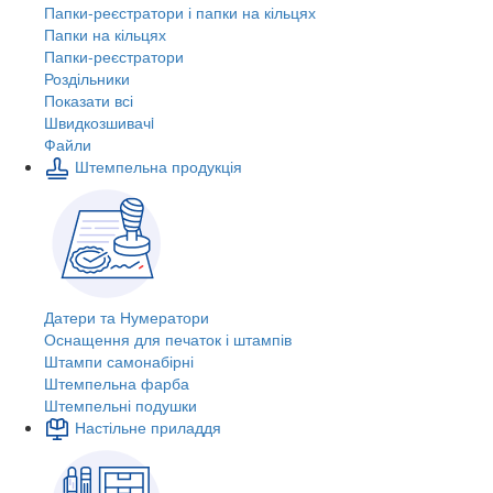
Папки-реєстратори і папки на кільцях
Папки на кільцях
Папки-реєстратори
Роздільники
Показати всі
Швидкозшивачi
Файли
Штемпельна продукція
Датери та Нумератори
Оснащення для печаток і штампів
Штампи самонабірні
Штемпельна фарба
Штемпельні подушки
Настільне приладдя