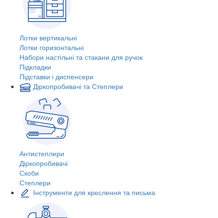
Лотки вертикальні
Лотки горизонтальні
Набори настільні та стакани для ручок
Підкладки
Підставки і диспенсери
Діркопробивачі та Степлери
Антистеплери
Діркопробивачі
Скоби
Степлери
Інструменти для креслення та письма