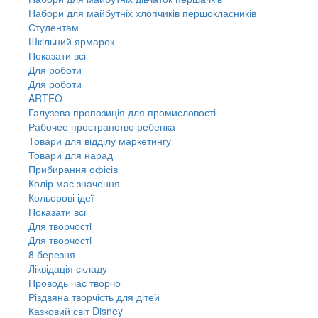
Набори для майбутніх хлопчиків першокласників
Студентам
Шкільний ярмарок
Показати всі
Для роботи
Для роботи
ARTEO
Галузева пропозиція для промисловості
Рабочее пространство ребенка
Товари для відділу маркетингу
Товари для нарад
Прибирання офісів
Колір має значення
Кольорові ідеї
Показати всі
Для творчостi
Для творчостi
8 березня
Ліквідація складу
Проводь час творчо
Різдвяна творчість для дітей
Казковий світ Disney