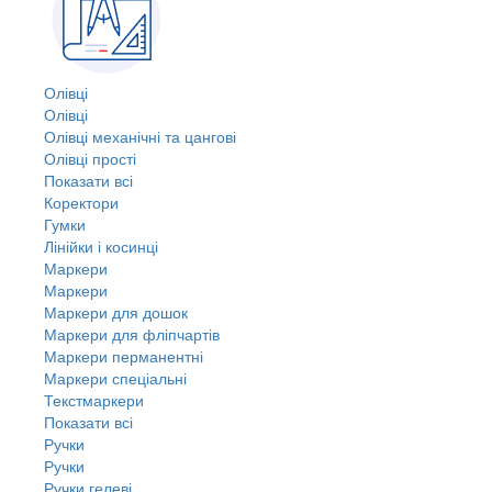
Олівці
Олівці
Олівці механічні та цангові
Олівці прості
Показати всі
Коректори
Гумки
Лінійки і косинці
Маркери
Маркери
Маркери для дошок
Маркери для фліпчартів
Маркери перманентні
Маркери спеціальні
Текстмаркери
Показати всі
Ручки
Ручки
Ручки гелеві