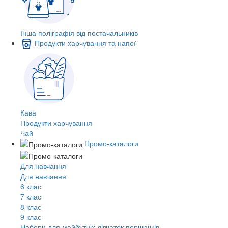
Інша поліграфія від постачальників
Продукти харчування та напої
Кава
Продукти харчування
Чай
Промо-каталоги
Для навчання
Для навчання
6 клас
7 клас
8 клас
9 клас
Набори для майбутніх дiвчаток першачкiв