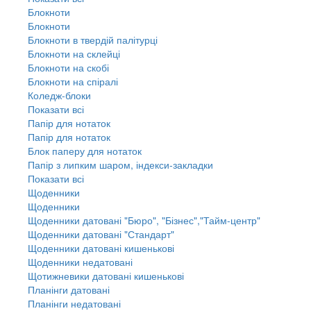
Блокноти
Блокноти
Блокноти в твердій палітурці
Блокноти на склейці
Блокноти на скобі
Блокноти на спіралі
Коледж-блоки
Показати всі
Папір для нотаток
Папір для нотаток
Блок паперу для нотаток
Папір з липким шаром, індекси-закладки
Показати всі
Щоденники
Щоденники
Щоденники датовані "Бюро", "Бізнес","Тайм-центр"
Щоденники датовані "Стандарт"
Щоденники датовані кишенькові
Щоденники недатовані
Щотижневики датовані кишенькові
Планінги датовані
Планінги недатовані