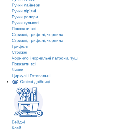
Ручки лайнери
Ручки пір'яні
Ручки ролери
Ручки кулькові
Показати всі
Стрижні, грифелі, чорнила
Стрижні, грифелі, чорнила
Грифелі
Стрижні
Чорнило і чорнильні патрони, туш
Показати всі
Чинки
Циркулі і Готовальні
Офісні дрібниці
Бейджі
Клей