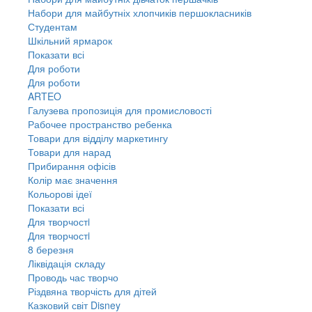
Набори для майбутніх хлопчиків першокласників
Студентам
Шкільний ярмарок
Показати всі
Для роботи
Для роботи
ARTEO
Галузева пропозиція для промисловості
Рабочее пространство ребенка
Товари для відділу маркетингу
Товари для нарад
Прибирання офісів
Колір має значення
Кольорові ідеї
Показати всі
Для творчостi
Для творчостi
8 березня
Ліквідація складу
Проводь час творчо
Різдвяна творчість для дітей
Казковий світ Disney