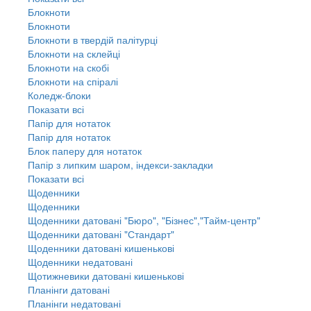
Блокноти
Блокноти
Блокноти в твердій палітурці
Блокноти на склейці
Блокноти на скобі
Блокноти на спіралі
Коледж-блоки
Показати всі
Папір для нотаток
Папір для нотаток
Блок паперу для нотаток
Папір з липким шаром, індекси-закладки
Показати всі
Щоденники
Щоденники
Щоденники датовані "Бюро", "Бізнес","Тайм-центр"
Щоденники датовані "Стандарт"
Щоденники датовані кишенькові
Щоденники недатовані
Щотижневики датовані кишенькові
Планінги датовані
Планінги недатовані