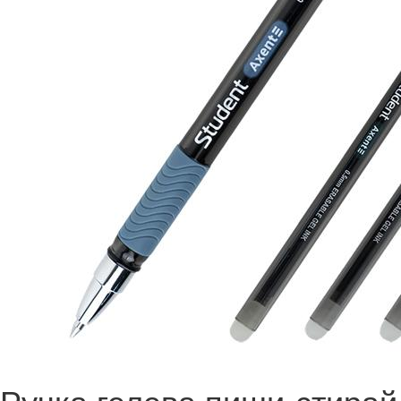
Ручка гелева пиши-стирай