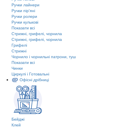
Ручки лайнери
Ручки пір'яні
Ручки ролери
Ручки кулькові
Показати всі
Стрижні, грифелі, чорнила
Стрижні, грифелі, чорнила
Грифелі
Стрижні
Чорнило і чорнильні патрони, туш
Показати всі
Чинки
Циркулі і Готовальні
Офісні дрібниці
Бейджі
Клей