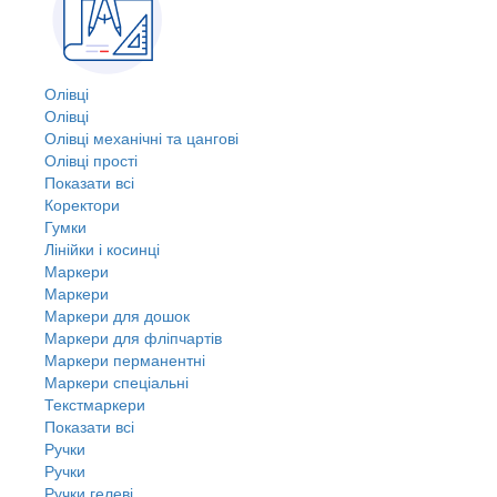
Олівці
Олівці
Олівці механічні та цангові
Олівці прості
Показати всі
Коректори
Гумки
Лінійки і косинці
Маркери
Маркери
Маркери для дошок
Маркери для фліпчартів
Маркери перманентні
Маркери спеціальні
Текстмаркери
Показати всі
Ручки
Ручки
Ручки гелеві