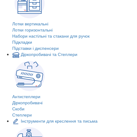
Лотки вертикальні
Лотки горизонтальні
Набори настільні та стакани для ручок
Підкладки
Підставки і диспенсери
Діркопробивачі та Степлери
Антистеплери
Діркопробивачі
Скоби
Степлери
Інструменти для креслення та письма