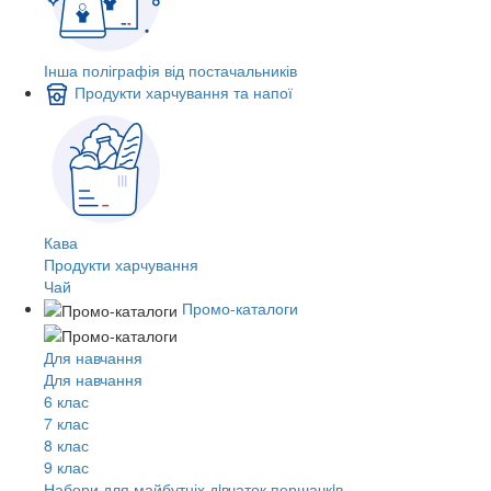
Інша поліграфія від постачальників
Продукти харчування та напої
Кава
Продукти харчування
Чай
Промо-каталоги
Для навчання
Для навчання
6 клас
7 клас
8 клас
9 клас
Набори для майбутніх дiвчаток першачкiв