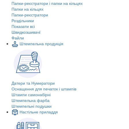
Папки-реєстратори і папки на кільцях
Папки на кільцях
Папки-реєстратори
Роздільники
Показати всі
Швидкозшивачi
Файли
Штемпельна продукція
Датери та Нумератори
Оснащення для печаток і штампів
Штампи самонабірні
Штемпельна фарба
Штемпельні подушки
Настільне приладдя