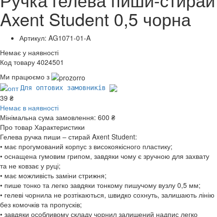
Axent Student 0,5 чорна
Артикул: AG1071-01-A
Немає у наявності
Код товару 4024501
Ми працюємо з
Для оптових замовників
39 ₴
Немає в наявності
Мінімальна сума замовлення:
600 ₴
Про товар
Характеристики
Гелева ручка пиши – стирай Axent Student:
• має прогумований корпус з високоякісного пластику;
• оснащена гумовим грипом, завдяки чому є зручною для захвату
та не ковзає у руці;
• має можливість заміни стрижня;
• пише тонко та легко завдяки тонкому пишучому вузлу 0,5 мм;
• гелеві чорнила не розтікаються, швидко сохнуть, залишають лінію
без комочків та пропусків;
• завдяки особливому складу чорнил залишений надпис легко