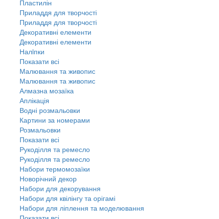
Пластилін
Приладдя для творчості
Приладдя для творчості
Декоративні елементи
Декоративні елементи
Налiпки
Показати всі
Малювання та живопис
Малювання та живопис
Алмазна мозаїка
Аплікація
Водні розмальовки
Картини за номерами
Розмальовки
Показати всі
Рукоділля та ремесло
Рукоділля та ремесло
Набори термомозаїки
Новорічний декор
Набори для декорування
Набори для квілінгу та орігамі
Набори для ліплення та моделювання
Показати всі