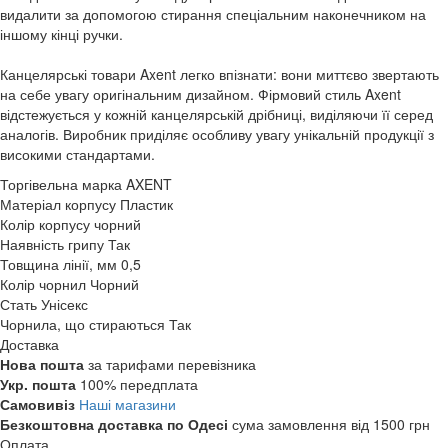
видалити за допомогою стирання спеціальним наконечником на
іншому кінці ручки.
Канцелярські товари Axent легко впізнати: вони миттєво звертають
на себе увагу оригінальним дизайном. Фірмовий стиль Axent
відстежується у кожній канцелярській дрібниці, виділяючи її серед
аналогів. Виробник приділяє особливу увагу унікальній продукції з
високими стандартами.
Торгівельна марка
AXENT
Матеріал корпусу
Пластик
Колір корпусу
чорний
Наявність грипу
Так
Товщина лінії, мм
0,5
Колір чорнил
Чорний
Стать
Унісекс
Чорнила, що стираються
Так
Доставка
Нова пошта
за тарифами перевізника
Укр. пошта
100% передплата
Самовивіз
Наші магазини
Безкоштовна доставка по Одесі
сума замовлення від 1500 грн
Оплата