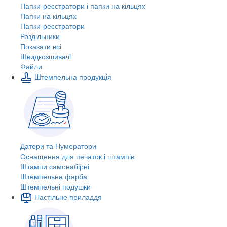
Папки-реєстратори і папки на кільцях
Папки на кільцях
Папки-реєстратори
Роздільники
Показати всі
Швидкозшивачi
Файли
Штемпельна продукція
Датери та Нумератори
Оснащення для печаток і штампів
Штампи самонабірні
Штемпельна фарба
Штемпельні подушки
Настільне приладдя