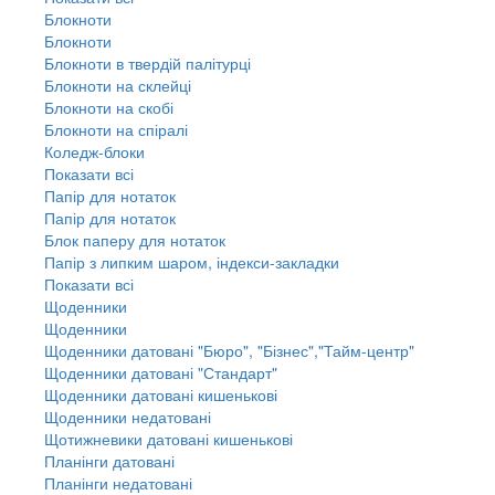
Блокноти
Блокноти
Блокноти в твердій палітурці
Блокноти на склейці
Блокноти на скобі
Блокноти на спіралі
Коледж-блоки
Показати всі
Папір для нотаток
Папір для нотаток
Блок паперу для нотаток
Папір з липким шаром, індекси-закладки
Показати всі
Щоденники
Щоденники
Щоденники датовані "Бюро", "Бізнес","Тайм-центр"
Щоденники датовані "Стандарт"
Щоденники датовані кишенькові
Щоденники недатовані
Щотижневики датовані кишенькові
Планінги датовані
Планінги недатовані