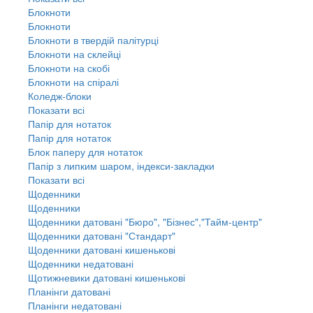
Блокноти
Блокноти
Блокноти в твердій палітурці
Блокноти на склейці
Блокноти на скобі
Блокноти на спіралі
Коледж-блоки
Показати всі
Папір для нотаток
Папір для нотаток
Блок паперу для нотаток
Папір з липким шаром, індекси-закладки
Показати всі
Щоденники
Щоденники
Щоденники датовані "Бюро", "Бізнес","Тайм-центр"
Щоденники датовані "Стандарт"
Щоденники датовані кишенькові
Щоденники недатовані
Щотижневики датовані кишенькові
Планінги датовані
Планінги недатовані