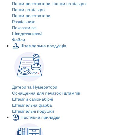
Папки-реєстратори і папки на кільцях
Папки на кільцях
Папки-реєстратори
Роздільники
Показати всі
Швидкозшивачi
Файли
Штемпельна продукція
Датери та Нумератори
Оснащення для печаток і штампів
Штампи самонабірні
Штемпельна фарба
Штемпельні подушки
Настільне приладдя