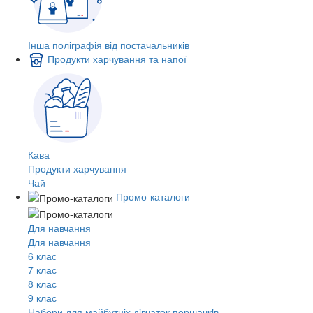
Інша поліграфія від постачальників
Продукти харчування та напої
Кава
Продукти харчування
Чай
Промо-каталоги
Для навчання
Для навчання
6 клас
7 клас
8 клас
9 клас
Набори для майбутніх дiвчаток першачкiв