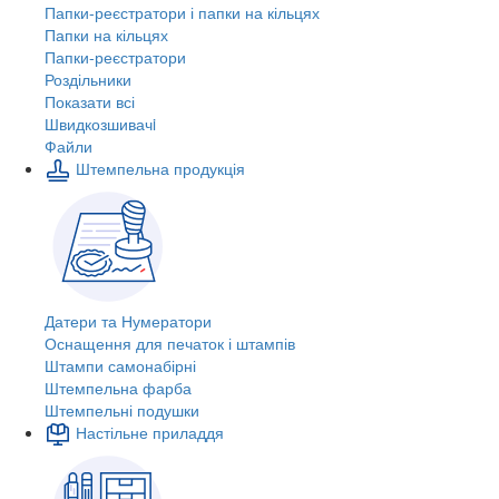
Папки-реєстратори і папки на кільцях
Папки на кільцях
Папки-реєстратори
Роздільники
Показати всі
Швидкозшивачi
Файли
Штемпельна продукція
Датери та Нумератори
Оснащення для печаток і штампів
Штампи самонабірні
Штемпельна фарба
Штемпельні подушки
Настільне приладдя