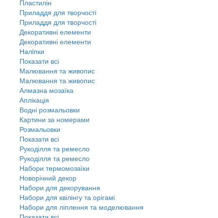
Пластилін
Приладдя для творчості
Приладдя для творчості
Декоративні елементи
Декоративні елементи
Налiпки
Показати всі
Малювання та живопис
Малювання та живопис
Алмазна мозаїка
Аплікація
Водні розмальовки
Картини за номерами
Розмальовки
Показати всі
Рукоділля та ремесло
Рукоділля та ремесло
Набори термомозаїки
Новорічний декор
Набори для декорування
Набори для квілінгу та орігамі
Набори для ліплення та моделювання
Показати всі