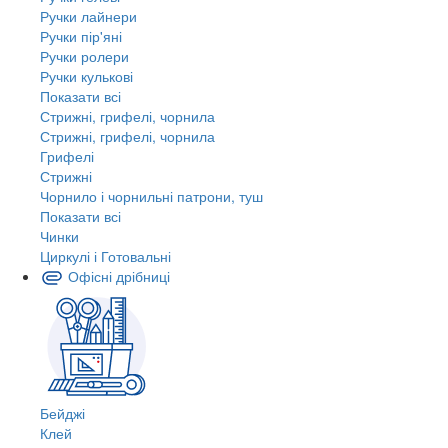
Ручки лайнери
Ручки пір'яні
Ручки ролери
Ручки кулькові
Показати всі
Стрижні, грифелі, чорнила
Стрижні, грифелі, чорнила
Грифелі
Стрижні
Чорнило і чорнильні патрони, туш
Показати всі
Чинки
Циркулі і Готовальні
Офісні дрібниці
Бейджі
Клей