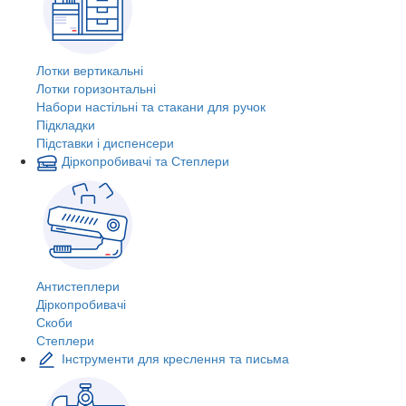
Лотки вертикальні
Лотки горизонтальні
Набори настільні та стакани для ручок
Підкладки
Підставки і диспенсери
Діркопробивачі та Степлери
Антистеплери
Діркопробивачі
Скоби
Степлери
Інструменти для креслення та письма