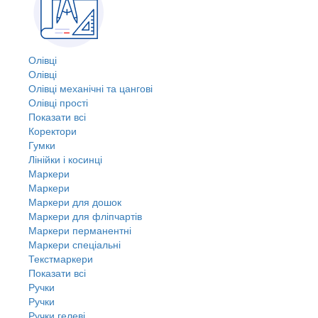
Олівці
Олівці
Олівці механічні та цангові
Олівці прості
Показати всі
Коректори
Гумки
Лінійки і косинці
Маркери
Маркери
Маркери для дошок
Маркери для фліпчартів
Маркери перманентні
Маркери спеціальні
Текстмаркери
Показати всі
Ручки
Ручки
Ручки гелеві