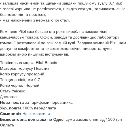
• залишає насичений та щільний завдяки пишучому вузлу 0,7 мм;
• гелеві чорнила не розтікаються, швидко сохнуть, залишають лінію
без комочків та пролісок;
• має наконечник з нержавіючої сталі.
Компанія Pilot вже більше ста років виробляє високоякісні
канцелярські товари. Офіси, заводи та дослідницькі лабораторії
компанії розташовані по всій земній кулі. Завдяки компанії Pilot нам
доступне комфортне та високотехнологічне письмо та дуже
широкий вибір пишучих інструментів.
Торгівельна марка
Pilot,Японія
Матеріал корпусу
Пластик
Колір корпусу
прозорий
Товщина лінії, мм
0,7
Колір чорнил
Чорний
Стать
Унісекс
Доставка
Нова пошта
за тарифами перевізника
Укр. пошта
100% передплата
Самовивіз
Наші магазини
Безкоштовна доставка по Одесі
сума замовлення від 1500 грн
Оплата