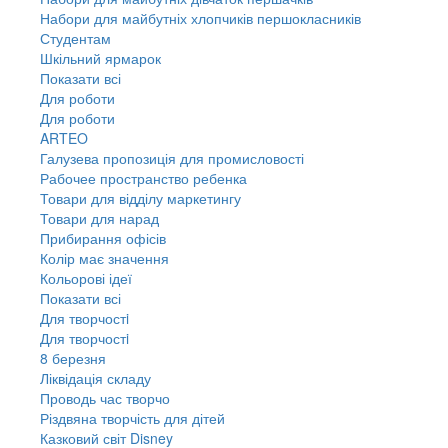
Набори для майбутніх хлопчиків першокласників
Студентам
Шкільний ярмарок
Показати всі
Для роботи
Для роботи
ARTEO
Галузева пропозиція для промисловості
Рабочее пространство ребенка
Товари для відділу маркетингу
Товари для нарад
Прибирання офісів
Колір має значення
Кольорові ідеї
Показати всі
Для творчостi
Для творчостi
8 березня
Ліквідація складу
Проводь час творчо
Різдвяна творчість для дітей
Казковий світ Disney