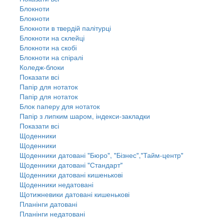
Блокноти
Блокноти
Блокноти в твердій палітурці
Блокноти на склейці
Блокноти на скобі
Блокноти на спіралі
Коледж-блоки
Показати всі
Папір для нотаток
Папір для нотаток
Блок паперу для нотаток
Папір з липким шаром, індекси-закладки
Показати всі
Щоденники
Щоденники
Щоденники датовані "Бюро", "Бізнес","Тайм-центр"
Щоденники датовані "Стандарт"
Щоденники датовані кишенькові
Щоденники недатовані
Щотижневики датовані кишенькові
Планінги датовані
Планінги недатовані