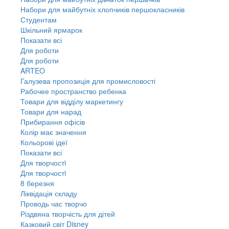
Набори для майбутніх хлопчиків першокласників
Студентам
Шкільний ярмарок
Показати всі
Для роботи
Для роботи
ARTEO
Галузева пропозиція для промисловості
Рабочее пространство ребенка
Товари для відділу маркетингу
Товари для нарад
Прибирання офісів
Колір має значення
Кольорові ідеї
Показати всі
Для творчостi
Для творчостi
8 березня
Ліквідація складу
Проводь час творчо
Різдвяна творчість для дітей
Казковий світ Disney