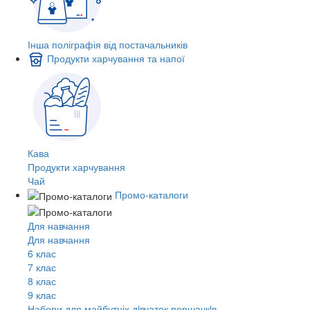
Інша поліграфія від постачальників
Продукти харчування та напої
Кава
Продукти харчування
Чай
Промо-каталоги
Для навчання
Для навчання
6 клас
7 клас
8 клас
9 клас
Набори для майбутніх дiвчаток першачкiв