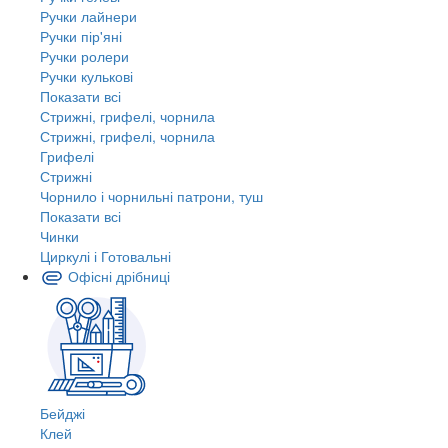
Ручки лайнери
Ручки пір'яні
Ручки ролери
Ручки кулькові
Показати всі
Стрижні, грифелі, чорнила
Стрижні, грифелі, чорнила
Грифелі
Стрижні
Чорнило і чорнильні патрони, туш
Показати всі
Чинки
Циркулі і Готовальні
Офісні дрібниці
Бейджі
Клей