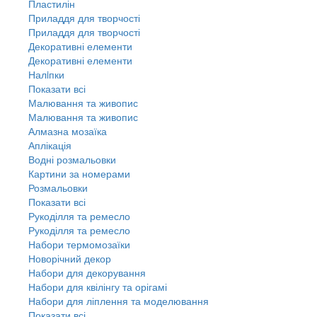
Пластилін
Приладдя для творчості
Приладдя для творчості
Декоративні елементи
Декоративні елементи
Налiпки
Показати всі
Малювання та живопис
Малювання та живопис
Алмазна мозаїка
Аплікація
Водні розмальовки
Картини за номерами
Розмальовки
Показати всі
Рукоділля та ремесло
Рукоділля та ремесло
Набори термомозаїки
Новорічний декор
Набори для декорування
Набори для квілінгу та орігамі
Набори для ліплення та моделювання
Показати всі