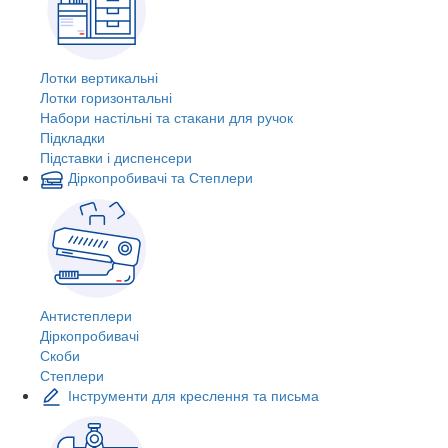
Лотки вертикальні
Лотки горизонтальні
Набори настільні та стакани для ручок
Підкладки
Підставки і диспенсери
Діркопробивачі та Степлери
Антистеплери
Діркопробивачі
Скоби
Степлери
Інструменти для креслення та письма