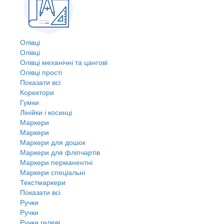
Олівці
Олівці
Олівці механічні та цангові
Олівці прості
Показати всі
Коректори
Гумки
Лінійки і косинці
Маркери
Маркери
Маркери для дошок
Маркери для фліпчартів
Маркери перманентні
Маркери спеціальні
Текстмаркери
Показати всі
Ручки
Ручки
Ручки гелеві