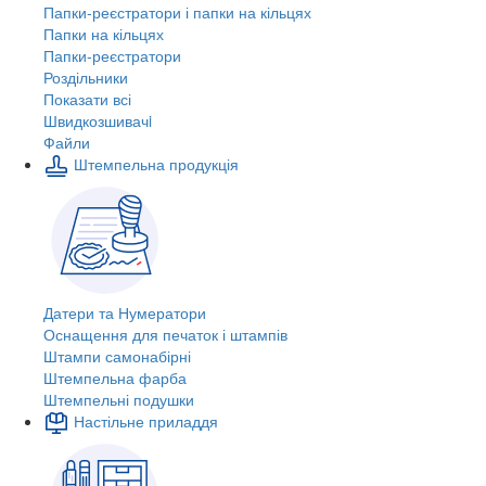
Папки-реєстратори і папки на кільцях
Папки на кільцях
Папки-реєстратори
Роздільники
Показати всі
Швидкозшивачi
Файли
Штемпельна продукція
Датери та Нумератори
Оснащення для печаток і штампів
Штампи самонабірні
Штемпельна фарба
Штемпельні подушки
Настільне приладдя