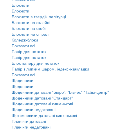
Блокноти
Блокноти
Блокноти в твердій палітурці
Блокноти на склейці
Блокноти на скобі
Блокноти на спіралі
Коледж-блоки
Показати всі
Папір для нотаток
Папір для нотаток
Блок паперу для нотаток
Папір з липким шаром, індекси-закладки
Показати всі
Щоденники
Щоденники
Щоденники датовані "Бюро", "Бізнес","Тайм-центр"
Щоденники датовані "Стандарт"
Щоденники датовані кишенькові
Щоденники недатовані
Щотижневики датовані кишенькові
Планінги датовані
Планінги недатовані