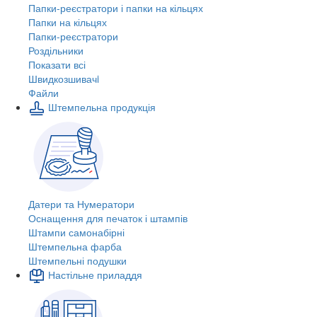
Папки-реєстратори і папки на кільцях
Папки на кільцях
Папки-реєстратори
Роздільники
Показати всі
Швидкозшивачi
Файли
Штемпельна продукція
Датери та Нумератори
Оснащення для печаток і штампів
Штампи самонабірні
Штемпельна фарба
Штемпельні подушки
Настільне приладдя