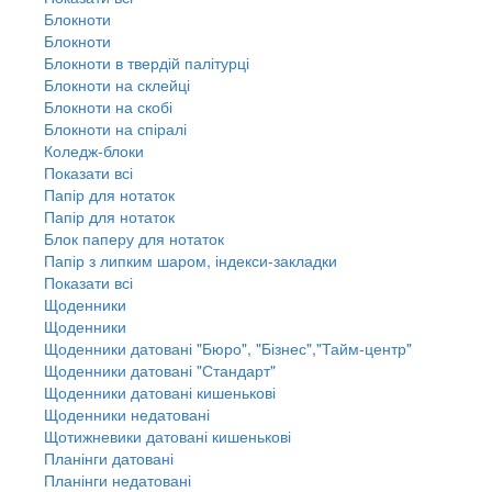
Блокноти
Блокноти
Блокноти в твердій палітурці
Блокноти на склейці
Блокноти на скобі
Блокноти на спіралі
Коледж-блоки
Показати всі
Папір для нотаток
Папір для нотаток
Блок паперу для нотаток
Папір з липким шаром, індекси-закладки
Показати всі
Щоденники
Щоденники
Щоденники датовані "Бюро", "Бізнес","Тайм-центр"
Щоденники датовані "Стандарт"
Щоденники датовані кишенькові
Щоденники недатовані
Щотижневики датовані кишенькові
Планінги датовані
Планінги недатовані