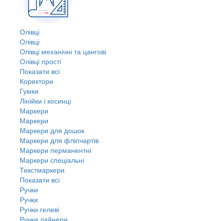
Олівці
Олівці
Олівці механічні та цангові
Олівці прості
Показати всі
Коректори
Гумки
Лінійки і косинці
Маркери
Маркери
Маркери для дошок
Маркери для фліпчартів
Маркери перманентні
Маркери спеціальні
Текстмаркери
Показати всі
Ручки
Ручки
Ручки гелеві
Ручки лайнери