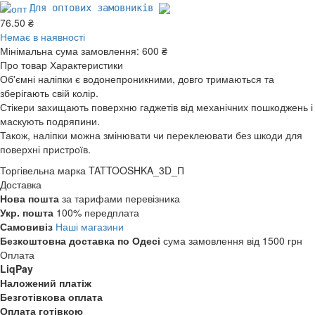
Для оптових замовників
76.50 ₴
Немає в наявності
Мінімальна сума замовлення:
600 ₴
Про товар
Характеристики
Об'ємні наліпки є водонепроникними, довго тримаються та
зберігають свій колір.
Стікери захищають поверхню гаджетів від механічних пошкоджень і
маскують подряпини.
Також, наліпки можна змінювати чи переклеювати без шкоди для
поверхні пристроїв.
Торгівельна марка
TATTOOSHKA_3D_П
Доставка
Нова пошта
за тарифами перевізника
Укр. пошта
100% передплата
Самовивіз
Наші магазини
Безкоштовна доставка по Одесі
сума замовлення від 1500 грн
Оплата
LiqPay
Наложений платіж
Безготівкова оплата
Оплата готівкою