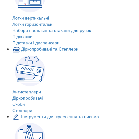
Лотки вертикальні
Лотки горизонтальні
Набори настільні та стакани для ручок
Підкладки
Підставки і диспенсери
Діркопробивачі та Степлери
Антистеплери
Діркопробивачі
Скоби
Степлери
Інструменти для креслення та письма