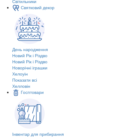
Світильники
Святковий декор
День народження
Новий Рік і Різдво
Новий Рік і Різдво
Новорічні іграшки
Хелоуін
Показати всі
Хелловін
Госптовари
Інвентар для прибирання