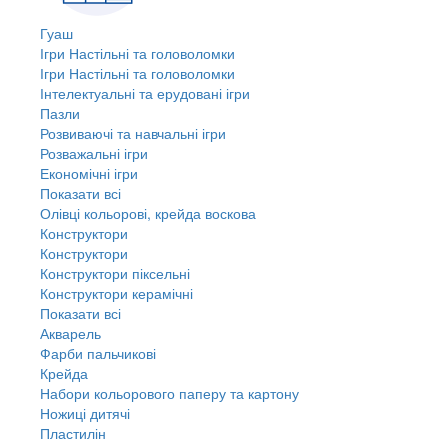
Гуаш
Ігри Настільні та головоломки
Ігри Настільні та головоломки
Інтелектуальні та ерудовані ігри
Пазли
Розвиваючі та навчальні ігри
Розважальні ігри
Економічні ігри
Показати всі
Олівці кольорові, крейда воскова
Конструктори
Конструктори
Конструктори піксельні
Конструктори керамічні
Показати всі
Акварель
Фарби пальчикові
Крейда
Набори кольорового паперу та картону
Ножиці дитячі
Пластилін