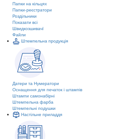
Папки на кільцях
Папки-реєстратори
Роздільники
Показати всі
Швидкозшивачi
Файли
Штемпельна продукція
Датери та Нумератори
Оснащення для печаток і штампів
Штампи самонабірні
Штемпельна фарба
Штемпельні подушки
Настільне приладдя