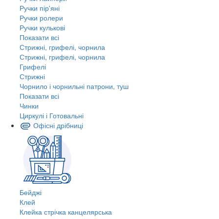
Ручки пір'яні
Ручки ролери
Ручки кулькові
Показати всі
Стрижні, грифелі, чорнила
Стрижні, грифелі, чорнила
Грифелі
Стрижні
Чорнило і чорнильні патрони, туш
Показати всі
Чинки
Циркулі і Готовальні
Офісні дрібниці
Бейджі
Клей
Клейка стрічка канцелярська