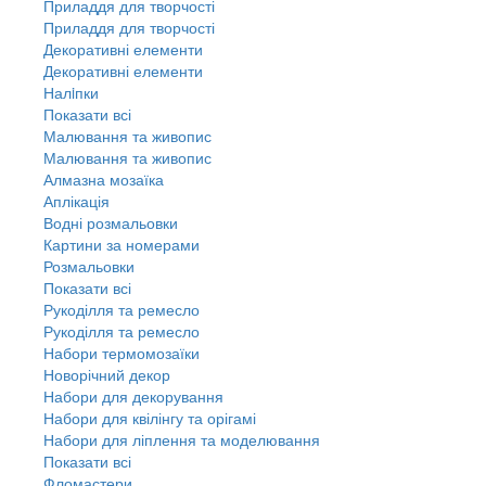
Приладдя для творчості
Приладдя для творчості
Декоративні елементи
Декоративні елементи
Налiпки
Показати всі
Малювання та живопис
Малювання та живопис
Алмазна мозаїка
Аплікація
Водні розмальовки
Картини за номерами
Розмальовки
Показати всі
Рукоділля та ремесло
Рукоділля та ремесло
Набори термомозаїки
Новорічний декор
Набори для декорування
Набори для квілінгу та орігамі
Набори для ліплення та моделювання
Показати всі
Фломастери