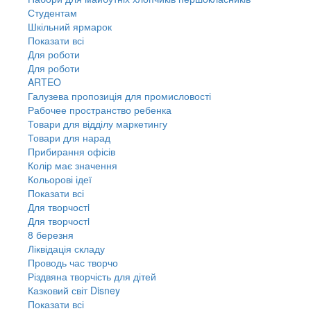
Студентам
Шкільний ярмарок
Показати всі
Для роботи
Для роботи
ARTEO
Галузева пропозиція для промисловості
Рабочее пространство ребенка
Товари для відділу маркетингу
Товари для нарад
Прибирання офісів
Колір має значення
Кольорові ідеї
Показати всі
Для творчостi
Для творчостi
8 березня
Ліквідація складу
Проводь час творчо
Різдвяна творчість для дітей
Казковий світ Disney
Показати всі