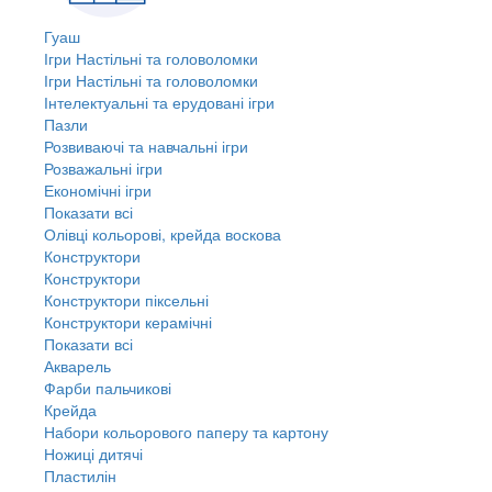
Гуаш
Ігри Настільні та головоломки
Ігри Настільні та головоломки
Інтелектуальні та ерудовані ігри
Пазли
Розвиваючі та навчальні ігри
Розважальні ігри
Економічні ігри
Показати всі
Олівці кольорові, крейда воскова
Конструктори
Конструктори
Конструктори піксельні
Конструктори керамічні
Показати всі
Акварель
Фарби пальчикові
Крейда
Набори кольорового паперу та картону
Ножиці дитячі
Пластилін