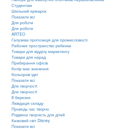
Студентам
Шкільний ярмарок
Показати всі
Для роботи
Для роботи
ARTEO
Галузева пропозиція для промисловості
Рабочее пространство ребенка
Товари для відділу маркетингу
Товари для нарад
Прибирання офісів
Колір має значення
Кольорові ідеї
Показати всі
Для творчостi
Для творчостi
8 березня
Ліквідація складу
Проводь час творчо
Різдвяна творчість для дітей
Казковий світ Disney
Показати всі