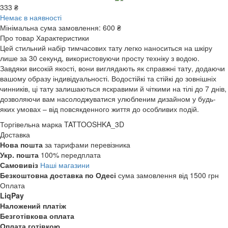
333 ₴
Немає в наявності
Мінімальна сума замовлення:
600 ₴
Про товар
Характеристики
Цей стильний набір тимчасових тату легко наноситься на шкіру
лише за 30 секунд, використовуючи просту техніку з водою.
Завдяки високій якості, вони виглядають як справжні тату, додаючи
вашому образу індивідуальності. Водостійкі та стійкі до зовнішніх
чинників, ці тату залишаються яскравими й чіткими на тілі до 7 днів,
дозволяючи вам насолоджуватися улюбленим дизайном у будь-
яких умовах – від повсякденного життя до особливих подій.
Торгівельна марка
TATTOOSHKA_3D
Доставка
Нова пошта
за тарифами перевізника
Укр. пошта
100% передплата
Самовивіз
Наші магазини
Безкоштовна доставка по Одесі
сума замовлення від 1500 грн
Оплата
LiqPay
Наложений платіж
Безготівкова оплата
Оплата готівкою