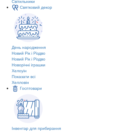
Світильники
Святковий декор
День народження
Новий Рік і Різдво
Новий Рік і Різдво
Новорічні іграшки
Хелоуін
Показати всі
Хелловін
Госптовари
Інвентар для прибирання