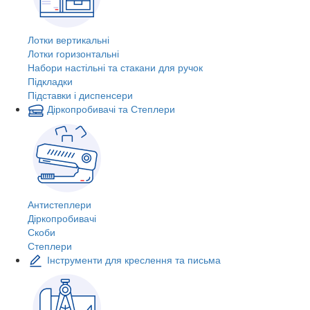
Лотки вертикальні
Лотки горизонтальні
Набори настільні та стакани для ручок
Підкладки
Підставки і диспенсери
Діркопробивачі та Степлери
Антистеплери
Діркопробивачі
Скоби
Степлери
Інструменти для креслення та письма