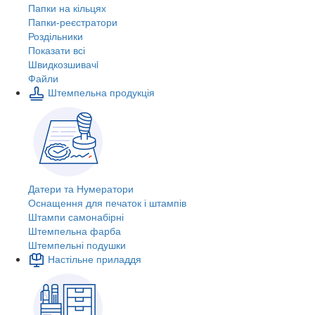
Папки на кільцях
Папки-реєстратори
Роздільники
Показати всі
Швидкозшивачi
Файли
Штемпельна продукція
Датери та Нумератори
Оснащення для печаток і штампів
Штампи самонабірні
Штемпельна фарба
Штемпельні подушки
Настільне приладдя