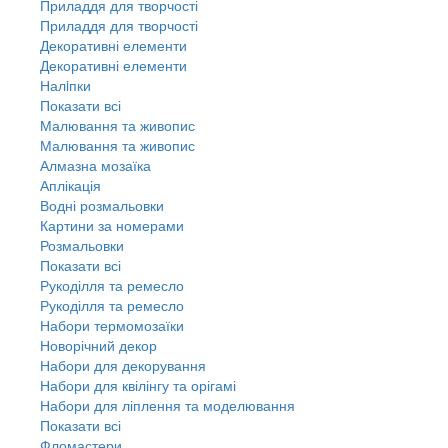
Приладдя для творчості
Приладдя для творчості
Декоративні елементи
Декоративні елементи
Налiпки
Показати всі
Малювання та живопис
Малювання та живопис
Алмазна мозаїка
Аплікація
Водні розмальовки
Картини за номерами
Розмальовки
Показати всі
Рукоділля та ремесло
Рукоділля та ремесло
Набори термомозаїки
Новорічний декор
Набори для декорування
Набори для квілінгу та орігамі
Набори для ліплення та моделювання
Показати всі
Фломастери