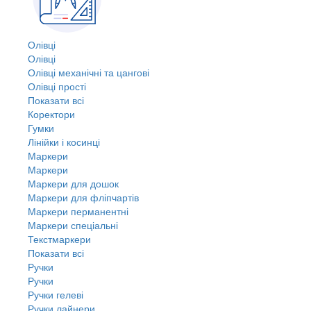
Олівці
Олівці
Олівці механічні та цангові
Олівці прості
Показати всі
Коректори
Гумки
Лінійки і косинці
Маркери
Маркери
Маркери для дошок
Маркери для фліпчартів
Маркери перманентні
Маркери спеціальні
Текстмаркери
Показати всі
Ручки
Ручки
Ручки гелеві
Ручки лайнери