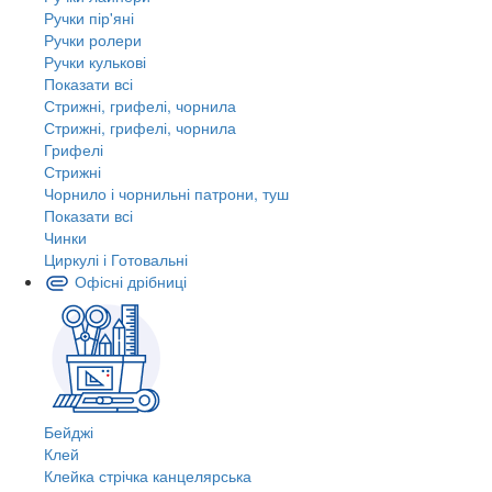
Ручки пір'яні
Ручки ролери
Ручки кулькові
Показати всі
Стрижні, грифелі, чорнила
Стрижні, грифелі, чорнила
Грифелі
Стрижні
Чорнило і чорнильні патрони, туш
Показати всі
Чинки
Циркулі і Готовальні
Офісні дрібниці
Бейджі
Клей
Клейка стрічка канцелярська