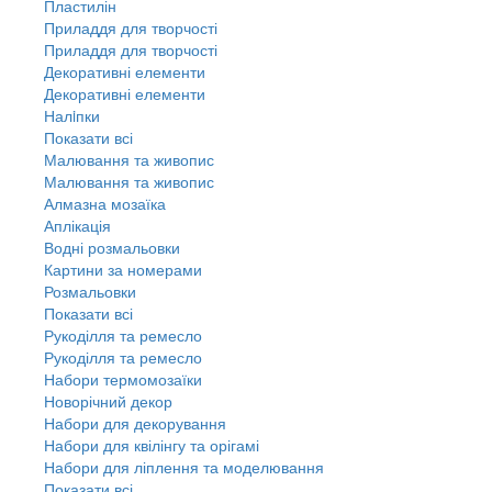
Пластилін
Приладдя для творчості
Приладдя для творчості
Декоративні елементи
Декоративні елементи
Налiпки
Показати всі
Малювання та живопис
Малювання та живопис
Алмазна мозаїка
Аплікація
Водні розмальовки
Картини за номерами
Розмальовки
Показати всі
Рукоділля та ремесло
Рукоділля та ремесло
Набори термомозаїки
Новорічний декор
Набори для декорування
Набори для квілінгу та орігамі
Набори для ліплення та моделювання
Показати всі