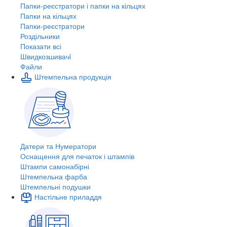
Папки-реєстратори і папки на кільцях
Папки на кільцях
Папки-реєстратори
Роздільники
Показати всі
Швидкозшивачi
Файли
Штемпельна продукція
Датери та Нумератори
Оснащення для печаток і штампів
Штампи самонабірні
Штемпельна фарба
Штемпельні подушки
Настільне приладдя