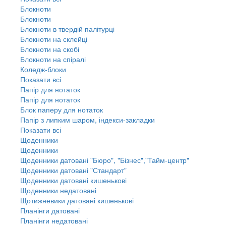
Блокноти
Блокноти
Блокноти в твердій палітурці
Блокноти на склейці
Блокноти на скобі
Блокноти на спіралі
Коледж-блоки
Показати всі
Папір для нотаток
Папір для нотаток
Блок паперу для нотаток
Папір з липким шаром, індекси-закладки
Показати всі
Щоденники
Щоденники
Щоденники датовані "Бюро", "Бізнес","Тайм-центр"
Щоденники датовані "Стандарт"
Щоденники датовані кишенькові
Щоденники недатовані
Щотижневики датовані кишенькові
Планінги датовані
Планінги недатовані