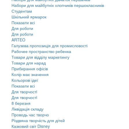
Набори для майбутніх хлопчиків першокласників
Студентам
Шкільний ярмарок
Показати всі
Для роботи
Для роботи
ARTEO
Галузева пропозиція для промисловості
Рабочее пространство ребенка
Товари для відділу маркетингу
Товари для нарад
Прибирання офісів
Колір має значення
Кольорові ідеї
Показати всі
Для творчостi
Для творчостi
8 березня
Ліквідація складу
Проводь час творчо
Різдвяна творчість для дітей
Казковий світ Disney