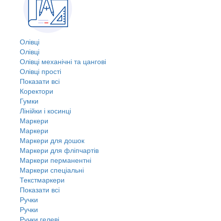
Олівці
Олівці
Олівці механічні та цангові
Олівці прості
Показати всі
Коректори
Гумки
Лінійки і косинці
Маркери
Маркери
Маркери для дошок
Маркери для фліпчартів
Маркери перманентні
Маркери спеціальні
Текстмаркери
Показати всі
Ручки
Ручки
Ручки гелеві