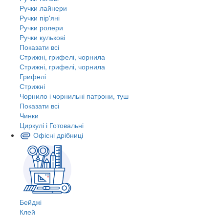
Ручки лайнери
Ручки пір'яні
Ручки ролери
Ручки кулькові
Показати всі
Стрижні, грифелі, чорнила
Стрижні, грифелі, чорнила
Грифелі
Стрижні
Чорнило і чорнильні патрони, туш
Показати всі
Чинки
Циркулі і Готовальні
Офісні дрібниці
Бейджі
Клей