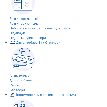
Лотки вертикальні
Лотки горизонтальні
Набори настільні та стакани для ручок
Підкладки
Підставки і диспенсери
Діркопробивачі та Степлери
Антистеплери
Діркопробивачі
Скоби
Степлери
Інструменти для креслення та письма