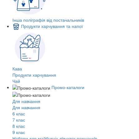
Інша поліграфія від постачальників
Продукти харчування та напої
Кава
Продукти харчування
Чай
Промо-каталоги
Для навчання
Для навчання
6 клас
7 клас
8 клас
9 клас
Набори для майбутніх дiвчаток першачкiв