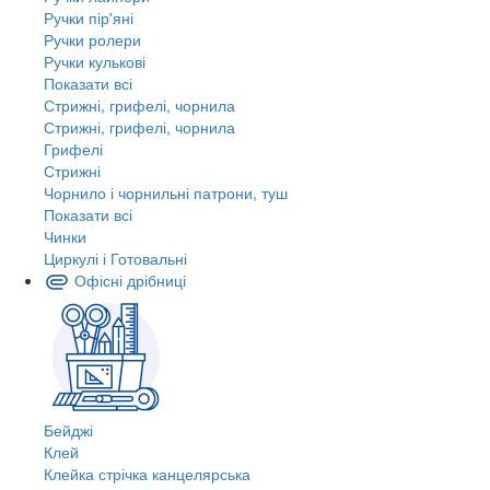
Ручки пір'яні
Ручки ролери
Ручки кулькові
Показати всі
Стрижні, грифелі, чорнила
Стрижні, грифелі, чорнила
Грифелі
Стрижні
Чорнило і чорнильні патрони, туш
Показати всі
Чинки
Циркулі і Готовальні
Офісні дрібниці
Бейджі
Клей
Клейка стрічка канцелярська