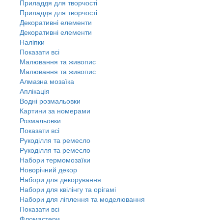
Приладдя для творчості
Приладдя для творчості
Декоративні елементи
Декоративні елементи
Налiпки
Показати всі
Малювання та живопис
Малювання та живопис
Алмазна мозаїка
Аплікація
Водні розмальовки
Картини за номерами
Розмальовки
Показати всі
Рукоділля та ремесло
Рукоділля та ремесло
Набори термомозаїки
Новорічний декор
Набори для декорування
Набори для квілінгу та орігамі
Набори для ліплення та моделювання
Показати всі
Фломастери