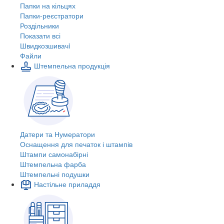
Папки на кільцях
Папки-реєстратори
Роздільники
Показати всі
Швидкозшивачi
Файли
Штемпельна продукція
Датери та Нумератори
Оснащення для печаток і штампів
Штампи самонабірні
Штемпельна фарба
Штемпельні подушки
Настільне приладдя