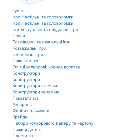
Гуаш
Ігри Настільні та головоломки
Ігри Настільні та головоломки
Інтелектуальні та ерудовані ігри
Пазли
Розвиваючі та навчальні ігри
Розважальні ігри
Економічні ігри
Показати всі
Олівці кольорові, крейда воскова
Конструктори
Конструктори
Конструктори піксельні
Конструктори керамічні
Показати всі
Акварель
Фарби пальчикові
Крейда
Набори кольорового паперу та картону
Ножиці дитячі
Пластилін