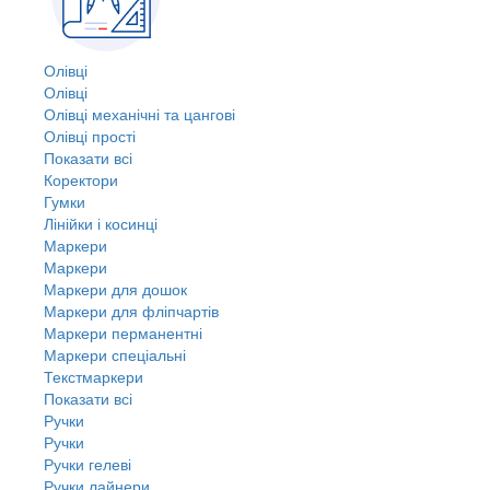
Олівці
Олівці
Олівці механічні та цангові
Олівці прості
Показати всі
Коректори
Гумки
Лінійки і косинці
Маркери
Маркери
Маркери для дошок
Маркери для фліпчартів
Маркери перманентні
Маркери спеціальні
Текстмаркери
Показати всі
Ручки
Ручки
Ручки гелеві
Ручки лайнери