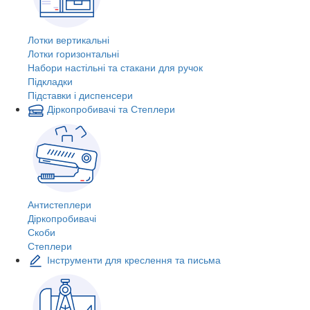
Лотки вертикальні
Лотки горизонтальні
Набори настільні та стакани для ручок
Підкладки
Підставки і диспенсери
Діркопробивачі та Степлери
Антистеплери
Діркопробивачі
Скоби
Степлери
Інструменти для креслення та письма