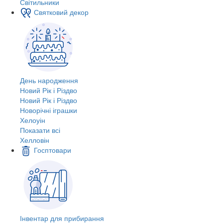
Світильники
Святковий декор
День народження
Новий Рік і Різдво
Новий Рік і Різдво
Новорічні іграшки
Хелоуін
Показати всі
Хелловін
Госптовари
Інвентар для прибирання