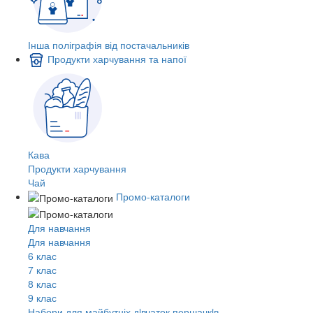
Інша поліграфія від постачальників
Продукти харчування та напої
Кава
Продукти харчування
Чай
Промо-каталоги
Для навчання
Для навчання
6 клас
7 клас
8 клас
9 клас
Набори для майбутніх дiвчаток першачкiв