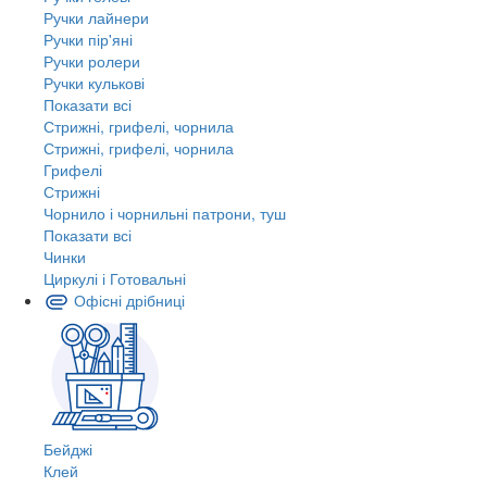
Ручки лайнери
Ручки пір'яні
Ручки ролери
Ручки кулькові
Показати всі
Стрижні, грифелі, чорнила
Стрижні, грифелі, чорнила
Грифелі
Стрижні
Чорнило і чорнильні патрони, туш
Показати всі
Чинки
Циркулі і Готовальні
Офісні дрібниці
Бейджі
Клей