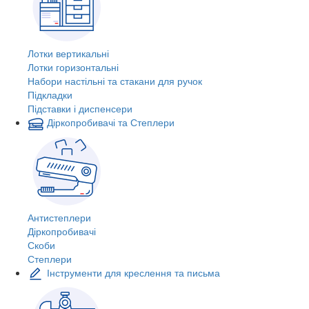
Лотки вертикальні
Лотки горизонтальні
Набори настільні та стакани для ручок
Підкладки
Підставки і диспенсери
Діркопробивачі та Степлери
Антистеплери
Діркопробивачі
Скоби
Степлери
Інструменти для креслення та письма