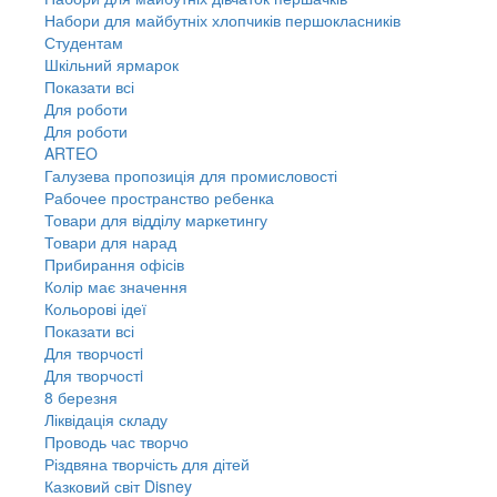
Набори для майбутніх хлопчиків першокласників
Студентам
Шкільний ярмарок
Показати всі
Для роботи
Для роботи
ARTEO
Галузева пропозиція для промисловості
Рабочее пространство ребенка
Товари для відділу маркетингу
Товари для нарад
Прибирання офісів
Колір має значення
Кольорові ідеї
Показати всі
Для творчостi
Для творчостi
8 березня
Ліквідація складу
Проводь час творчо
Різдвяна творчість для дітей
Казковий світ Disney