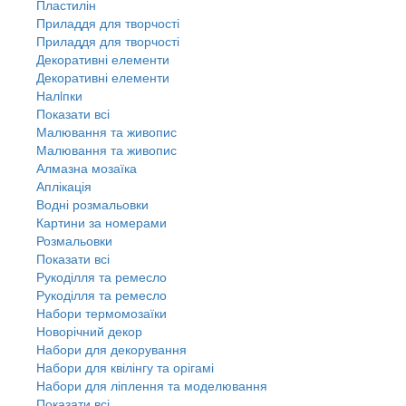
Пластилін
Приладдя для творчості
Приладдя для творчості
Декоративні елементи
Декоративні елементи
Налiпки
Показати всі
Малювання та живопис
Малювання та живопис
Алмазна мозаїка
Аплікація
Водні розмальовки
Картини за номерами
Розмальовки
Показати всі
Рукоділля та ремесло
Рукоділля та ремесло
Набори термомозаїки
Новорічний декор
Набори для декорування
Набори для квілінгу та орігамі
Набори для ліплення та моделювання
Показати всі