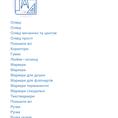
Олівці
Олівці
Олівці механічні та цангові
Олівці прості
Показати всі
Коректори
Гумки
Лінійки і косинці
Маркери
Маркери
Маркери для дошок
Маркери для фліпчартів
Маркери перманентні
Маркери спеціальні
Текстмаркери
Показати всі
Ручки
Ручки
Ручки гелеві