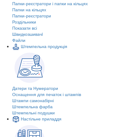
Папки-реєстратори і папки на кільцях
Папки на кільцях
Папки-реєстратори
Роздільники
Показати всі
Швидкозшивачi
Файли
Штемпельна продукція
Датери та Нумератори
Оснащення для печаток і штампів
Штампи самонабірні
Штемпельна фарба
Штемпельні подушки
Настільне приладдя