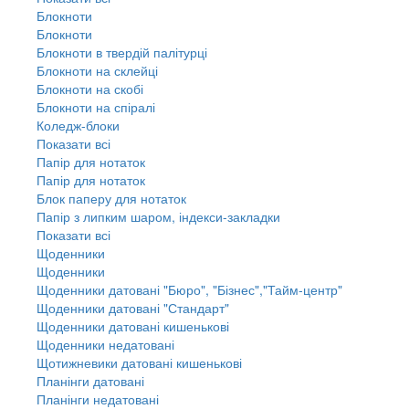
Блокноти
Блокноти
Блокноти в твердій палітурці
Блокноти на склейці
Блокноти на скобі
Блокноти на спіралі
Коледж-блоки
Показати всі
Папір для нотаток
Папір для нотаток
Блок паперу для нотаток
Папір з липким шаром, індекси-закладки
Показати всі
Щоденники
Щоденники
Щоденники датовані "Бюро", "Бізнес","Тайм-центр"
Щоденники датовані "Стандарт"
Щоденники датовані кишенькові
Щоденники недатовані
Щотижневики датовані кишенькові
Планінги датовані
Планінги недатовані