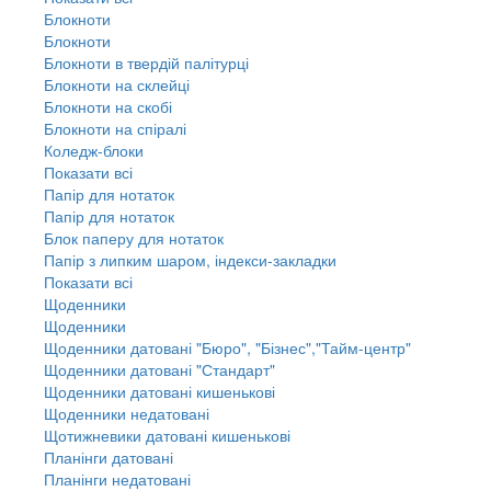
Блокноти
Блокноти
Блокноти в твердій палітурці
Блокноти на склейці
Блокноти на скобі
Блокноти на спіралі
Коледж-блоки
Показати всі
Папір для нотаток
Папір для нотаток
Блок паперу для нотаток
Папір з липким шаром, індекси-закладки
Показати всі
Щоденники
Щоденники
Щоденники датовані "Бюро", "Бізнес","Тайм-центр"
Щоденники датовані "Стандарт"
Щоденники датовані кишенькові
Щоденники недатовані
Щотижневики датовані кишенькові
Планінги датовані
Планінги недатовані