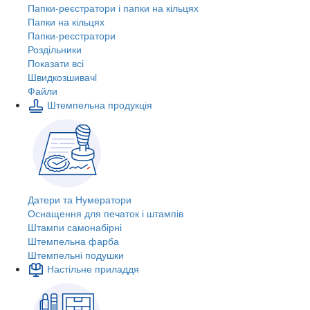
Папки-реєстратори і папки на кільцях
Папки на кільцях
Папки-реєстратори
Роздільники
Показати всі
Швидкозшивачi
Файли
Штемпельна продукція
Датери та Нумератори
Оснащення для печаток і штампів
Штампи самонабірні
Штемпельна фарба
Штемпельні подушки
Настільне приладдя