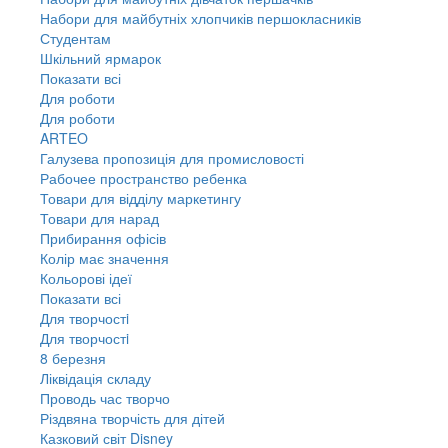
Набори для майбутніх хлопчиків першокласників
Студентам
Шкільний ярмарок
Показати всі
Для роботи
Для роботи
ARTEO
Галузева пропозиція для промисловості
Рабочее пространство ребенка
Товари для відділу маркетингу
Товари для нарад
Прибирання офісів
Колір має значення
Кольорові ідеї
Показати всі
Для творчостi
Для творчостi
8 березня
Ліквідація складу
Проводь час творчо
Різдвяна творчість для дітей
Казковий світ Disney