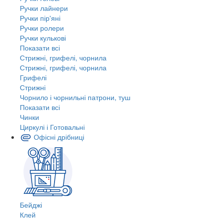
Ручки лайнери
Ручки пір'яні
Ручки ролери
Ручки кулькові
Показати всі
Стрижні, грифелі, чорнила
Стрижні, грифелі, чорнила
Грифелі
Стрижні
Чорнило і чорнильні патрони, туш
Показати всі
Чинки
Циркулі і Готовальні
Офісні дрібниці
Бейджі
Клей