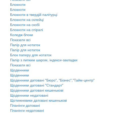
Блокноти
Блокноти
Блокноти в твердій палітурці
Блокноти на склейці
Блокноти на скобі
Блокноти на спіралі
Коледж-блоки
Показати всі
Папір для нотаток
Папір для нотаток
Блок паперу для нотаток
Папір з липким шаром, індекси-закладки
Показати всі
Щоденники
Щоденники
Щоденники датовані "Бюро", "Бізнес","Тайм-центр"
Щоденники датовані "Стандарт"
Щоденники датовані кишенькові
Щоденники недатовані
Щотижневики датовані кишенькові
Планінги датовані
Планінги недатовані