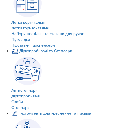
Лотки вертикальні
Лотки горизонтальні
Набори настільні та стакани для ручок
Підкладки
Підставки і диспенсери
Діркопробивачі та Степлери
Антистеплери
Діркопробивачі
Скоби
Степлери
Інструменти для креслення та письма