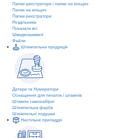
Папки-реєстратори і папки на кільцях
Папки на кільцях
Папки-реєстратори
Роздільники
Показати всі
Швидкозшивачi
Файли
Штемпельна продукція
Датери та Нумератори
Оснащення для печаток і штампів
Штампи самонабірні
Штемпельна фарба
Штемпельні подушки
Настільне приладдя