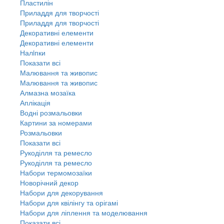
Пластилін
Приладдя для творчості
Приладдя для творчості
Декоративні елементи
Декоративні елементи
Налiпки
Показати всі
Малювання та живопис
Малювання та живопис
Алмазна мозаїка
Аплікація
Водні розмальовки
Картини за номерами
Розмальовки
Показати всі
Рукоділля та ремесло
Рукоділля та ремесло
Набори термомозаїки
Новорічний декор
Набори для декорування
Набори для квілінгу та орігамі
Набори для ліплення та моделювання
Показати всі