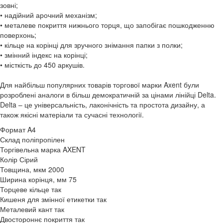
зовні;
• надійний арочний механізм;
• металеве покриття нижнього торця, що запобігає пошкодженню
поверхонь;
• кільце на корінці для зручного знімання папки з полки;
• змінний індекс на корінці;
• місткість до 450 аркушів.
Для найбільш популярних товарів торгової марки Axent були
розроблені аналоги в більш демократичній за цінами лінійці Delta.
Delta – це універсальність, лаконічність та простота дизайну, а
також якісні матеріали та сучасні технології.
Формат
A4
Склад
поліпропілен
Торгівельна марка
AXENT
Колір
Сірий
Товщина, мкм
2000
Ширина корінця, мм
75
Торцеве кільце
так
Кишеня для змінної етикетки
так
Металевий кант
так
Двостороннє покриття
так