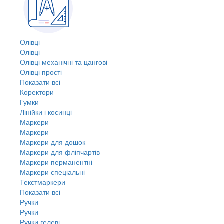
Олівці
Олівці
Олівці механічні та цангові
Олівці прості
Показати всі
Коректори
Гумки
Лінійки і косинці
Маркери
Маркери
Маркери для дошок
Маркери для фліпчартів
Маркери перманентні
Маркери спеціальні
Текстмаркери
Показати всі
Ручки
Ручки
Ручки гелеві