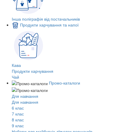
Інша поліграфія від постачальників
Продукти харчування та напої
Кава
Продукти харчування
Чай
Промо-каталоги
Для навчання
Для навчання
6 клас
7 клас
8 клас
9 клас
Набори для майбутніх дiвчаток першачкiв