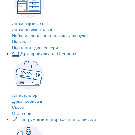
Лотки вертикальні
Лотки горизонтальні
Набори настільні та стакани для ручок
Підкладки
Підставки і диспенсери
Діркопробивачі та Степлери
Антистеплери
Діркопробивачі
Скоби
Степлери
Інструменти для креслення та письма