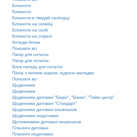
Блокноти
Блокноти
Блокноти в твердій палітурці
Блокноти на склейці
Блокноти на скобі
Блокноти на спіралі
Коледж-блоки
Показати всі
Папір для нотаток
Папір для нотаток
Блок паперу для нотаток
Папір з липким шаром, індекси-закладки
Показати всі
Щоденники
Щоденники
Щоденники датовані "Бюро", "Бізнес","Тайм-центр"
Щоденники датовані "Стандарт"
Щоденники датовані кишенькові
Щоденники недатовані
Щотижневики датовані кишенькові
Планінги датовані
Планінги недатовані