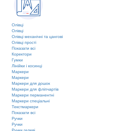
Олівці
Олівці
Олівці механічні та цангові
Олівці прості
Показати всі
Коректори
Гумки
Лінійки і косинці
Маркери
Маркери
Маркери для дошок
Маркери для фліпчартів
Маркери перманентні
Маркери спеціальні
Текстмаркери
Показати всі
Ручки
Ручки
Ручки гелеві