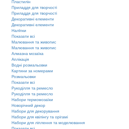
Пластилін
Приладдя для творчості
Приладдя для творчості
Декоративні елементи
Декоративні елементи
Налiпки
Показати всі
Малювання та живопис
Малювання та живопис
Алмазна мозаїка
Аплікація
Водні розмальовки
Картини за номерами
Розмальовки
Показати всі
Рукоділля та ремесло
Рукоділля та ремесло
Набори термомозаїки
Новорічний декор
Набори для декорування
Набори для квілінгу та орігамі
Набори для ліплення та моделювання
Показати всі