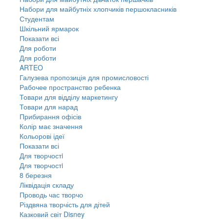
Набори для майбутніх хлопчиків першокласників
Студентам
Шкільний ярмарок
Показати всі
Для роботи
Для роботи
ARTEO
Галузева пропозиція для промисловості
Рабочее пространство ребенка
Товари для відділу маркетингу
Товари для нарад
Прибирання офісів
Колір має значення
Кольорові ідеї
Показати всі
Для творчостi
Для творчостi
8 березня
Ліквідація складу
Проводь час творчо
Різдвяна творчість для дітей
Казковий світ Disney