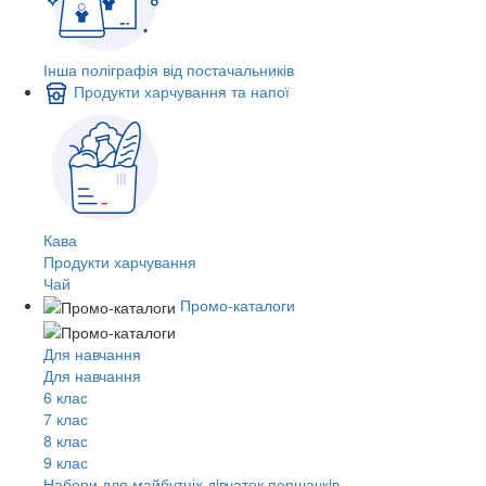
Інша поліграфія від постачальників
Продукти харчування та напої
Кава
Продукти харчування
Чай
Промо-каталоги
Для навчання
Для навчання
6 клас
7 клас
8 клас
9 клас
Набори для майбутніх дiвчаток першачкiв