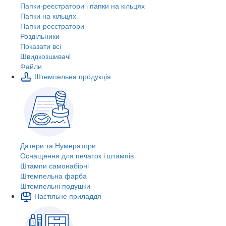
Папки-реєстратори і папки на кільцях
Папки на кільцях
Папки-реєстратори
Роздільники
Показати всі
Швидкозшивачi
Файли
Штемпельна продукція
Датери та Нумератори
Оснащення для печаток і штампів
Штампи самонабірні
Штемпельна фарба
Штемпельні подушки
Настільне приладдя