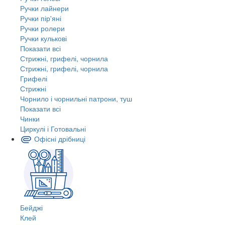
Ручки лайнери
Ручки пір'яні
Ручки ролери
Ручки кулькові
Показати всі
Стрижні, грифелі, чорнила
Стрижні, грифелі, чорнила
Грифелі
Стрижні
Чорнило і чорнильні патрони, туш
Показати всі
Чинки
Циркулі і Готовальні
Офісні дрібниці
Бейджі
Клей