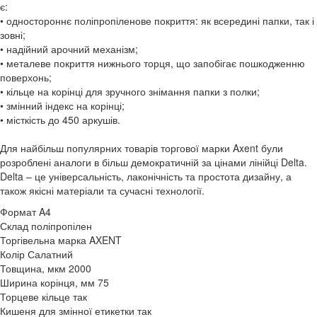
є:
• одностороннє поліпропіленове покриття: як всередині папки, так і
зовні;
• надійний арочний механізм;
• металеве покриття нижнього торця, що запобігає пошкодженню
поверхонь;
• кільце на корінці для зручного знімання папки з полки;
• змінний індекс на корінці;
• місткість до 450 аркушів.
Для найбільш популярних товарів торгової марки Axent були
розроблені аналоги в більш демократичній за цінами лінійці Delta.
Delta – це універсальність, лаконічність та простота дизайну, а
також якісні матеріали та сучасні технології.
Формат
A4
Склад
поліпропілен
Торгівельна марка
AXENT
Колір
Салатний
Товщина, мкм
2000
Ширина корінця, мм
75
Торцеве кільце
так
Кишеня для змінної етикетки
так