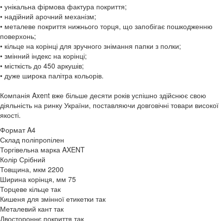
• унікальна фірмова фактура покриття;
• надійний арочний механізм;
• металеве покриття нижнього торця, що запобігає пошкодженню
поверхонь;
• кільце на корінці для зручного знімання папки з полки;
• змінний індекс на корінці;
• місткість до 450 аркушів;
• дуже широка палітра кольорів.
Компанія Axent вже більше десяти років успішно здійснює свою
діяльність на ринку України, поставляючи довговічні товари високої
якості.
Формат
A4
Склад
поліпропілен
Торгівельна марка
AXENT
Колір
Срібний
Товщина, мкм
2200
Ширина корінця, мм
75
Торцеве кільце
так
Кишеня для змінної етикетки
так
Металевий кант
так
Двостороннє покриття
так