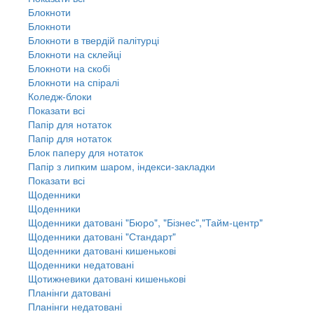
Блокноти
Блокноти
Блокноти в твердій палітурці
Блокноти на склейці
Блокноти на скобі
Блокноти на спіралі
Коледж-блоки
Показати всі
Папір для нотаток
Папір для нотаток
Блок паперу для нотаток
Папір з липким шаром, індекси-закладки
Показати всі
Щоденники
Щоденники
Щоденники датовані "Бюро", "Бізнес","Тайм-центр"
Щоденники датовані "Стандарт"
Щоденники датовані кишенькові
Щоденники недатовані
Щотижневики датовані кишенькові
Планінги датовані
Планінги недатовані