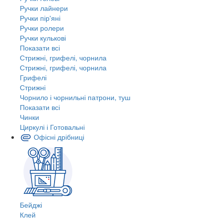
Ручки лайнери
Ручки пір'яні
Ручки ролери
Ручки кулькові
Показати всі
Стрижні, грифелі, чорнила
Стрижні, грифелі, чорнила
Грифелі
Стрижні
Чорнило і чорнильні патрони, туш
Показати всі
Чинки
Циркулі і Готовальні
Офісні дрібниці
Бейджі
Клей