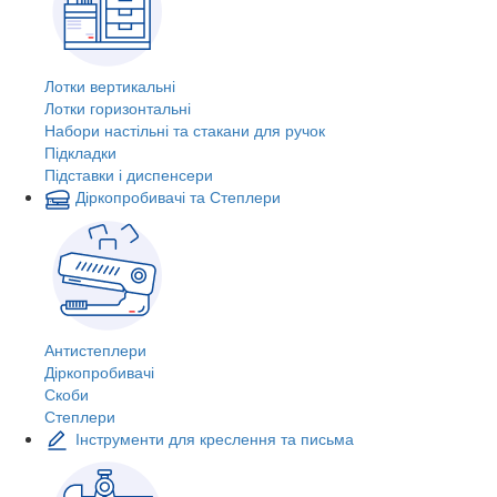
Лотки вертикальні
Лотки горизонтальні
Набори настільні та стакани для ручок
Підкладки
Підставки і диспенсери
Діркопробивачі та Степлери
Антистеплери
Діркопробивачі
Скоби
Степлери
Інструменти для креслення та письма