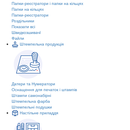
Папки-реєстратори і папки на кільцях
Папки на кільцях
Папки-реєстратори
Роздільники
Показати всі
Швидкозшивачi
Файли
Штемпельна продукція
Датери та Нумератори
Оснащення для печаток і штампів
Штампи самонабірні
Штемпельна фарба
Штемпельні подушки
Настільне приладдя