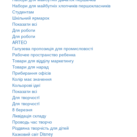
Набори для майбутніх хлопчиків першокласників
Студентам
Шкільний ярмарок
Показати всі
Для роботи
Для роботи
ARTEO
Галузева пропозиція для промисловості
Рабочее пространство ребенка
Товари для відділу маркетингу
Товари для нарад
Прибирання офісів
Колір має значення
Кольорові ідеї
Показати всі
Для творчостi
Для творчостi
8 березня
Ліквідація складу
Проводь час творчо
Різдвяна творчість для дітей
Казковий світ Disney