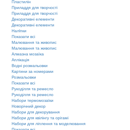
Пластилін
Приладдя для творчості
Приладдя для творчості
Декоративні елементи
Декоративні елементи
Налiпки
Показати всі
Малювання та живопис
Малювання та живопис
Алмазна мозаїка
Аплікація
Водні розмальовки
Картини за номерами
Розмальовки
Показати всі
Рукоділля та ремесло
Рукоділля та ремесло
Набори термомозаїки
Новорічний декор
Набори для декорування
Набори для квілінгу та орігамі
Набори для ліплення та моделювання
Показати всі