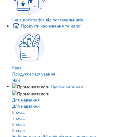
Інша поліграфія від постачальників
Продукти харчування та напої
Кава
Продукти харчування
Чай
Промо-каталоги
Для навчання
Для навчання
6 клас
7 клас
8 клас
9 клас
Набори для майбутніх дiвчаток першачкiв