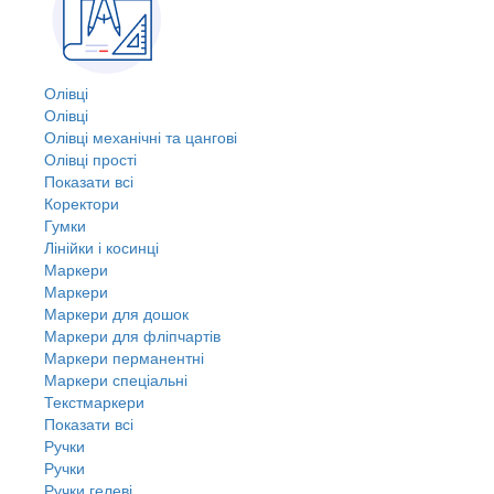
Олівці
Олівці
Олівці механічні та цангові
Олівці прості
Показати всі
Коректори
Гумки
Лінійки і косинці
Маркери
Маркери
Маркери для дошок
Маркери для фліпчартів
Маркери перманентні
Маркери спеціальні
Текстмаркери
Показати всі
Ручки
Ручки
Ручки гелеві