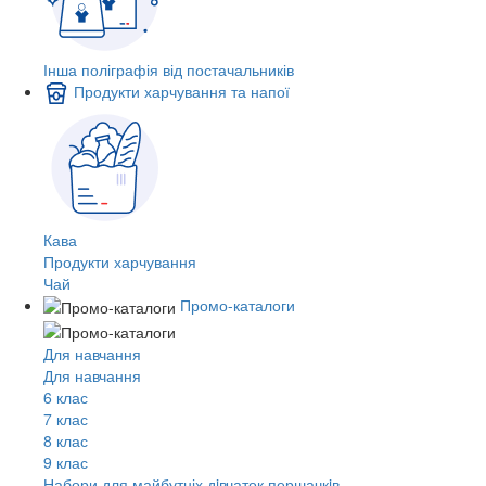
Інша поліграфія від постачальників
Продукти харчування та напої
Кава
Продукти харчування
Чай
Промо-каталоги
Для навчання
Для навчання
6 клас
7 клас
8 клас
9 клас
Набори для майбутніх дiвчаток першачкiв