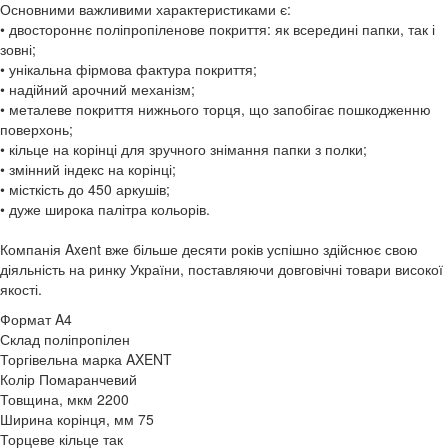
Основними важливими характеристиками є:
• двостороннє поліпропіленове покриття: як всередині папки, так і
зовні;
• унікальна фірмова фактура покриття;
• надійний арочний механізм;
• металеве покриття нижнього торця, що запобігає пошкодженню
поверхонь;
• кільце на корінці для зручного знімання папки з полки;
• змінний індекс на корінці;
• місткість до 450 аркушів;
• дуже широка палітра кольорів.
Компанія Axent вже більше десяти років успішно здійснює свою
діяльність на ринку України, поставляючи довговічні товари високої
якості.
Формат
A4
Склад
поліпропілен
Торгівельна марка
AXENT
Колір
Помаранчевий
Товщина, мкм
2200
Ширина корінця, мм
75
Торцеве кільце
так