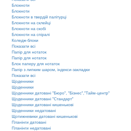
Блокноти
Блокноти
Блокноти в твердій палітурці
Блокноти на склейці
Блокноти на скобі
Блокноти на спіралі
Коледж-блоки
Показати всі
Папір для нотаток
Папір для нотаток
Блок паперу для нотаток
Папір з липким шаром, індекси-закладки
Показати всі
Щоденники
Щоденники
Щоденники датовані "Бюро", "Бізнес","Тайм-центр"
Щоденники датовані "Стандарт"
Щоденники датовані кишенькові
Щоденники недатовані
Щотижневики датовані кишенькові
Планінги датовані
Планінги недатовані