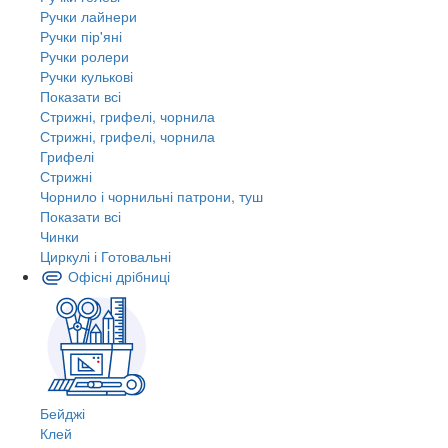
Ручки лайнери
Ручки пір'яні
Ручки ролери
Ручки кулькові
Показати всі
Стрижні, грифелі, чорнила
Стрижні, грифелі, чорнила
Грифелі
Стрижні
Чорнило і чорнильні патрони, туш
Показати всі
Чинки
Циркулі і Готовальні
Офісні дрібниці
Бейджі
Клей