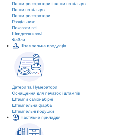
Папки-реєстратори і папки на кільцях
Папки на кільцях
Папки-реєстратори
Роздільники
Показати всі
Швидкозшивачi
Файли
Штемпельна продукція
Датери та Нумератори
Оснащення для печаток і штампів
Штампи самонабірні
Штемпельна фарба
Штемпельні подушки
Настільне приладдя