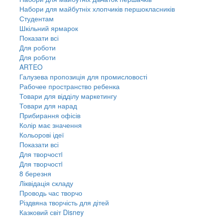
Набори для майбутніх хлопчиків першокласників
Студентам
Шкільний ярмарок
Показати всі
Для роботи
Для роботи
ARTEO
Галузева пропозиція для промисловості
Рабочее пространство ребенка
Товари для відділу маркетингу
Товари для нарад
Прибирання офісів
Колір має значення
Кольорові ідеї
Показати всі
Для творчостi
Для творчостi
8 березня
Ліквідація складу
Проводь час творчо
Різдвяна творчість для дітей
Казковий світ Disney