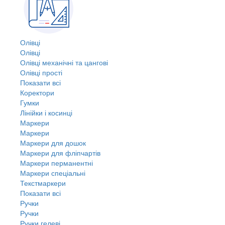
Олівці
Олівці
Олівці механічні та цангові
Олівці прості
Показати всі
Коректори
Гумки
Лінійки і косинці
Маркери
Маркери
Маркери для дошок
Маркери для фліпчартів
Маркери перманентні
Маркери спеціальні
Текстмаркери
Показати всі
Ручки
Ручки
Ручки гелеві