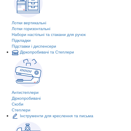
Лотки вертикальні
Лотки горизонтальні
Набори настільні та стакани для ручок
Підкладки
Підставки і диспенсери
Діркопробивачі та Степлери
Антистеплери
Діркопробивачі
Скоби
Степлери
Інструменти для креслення та письма