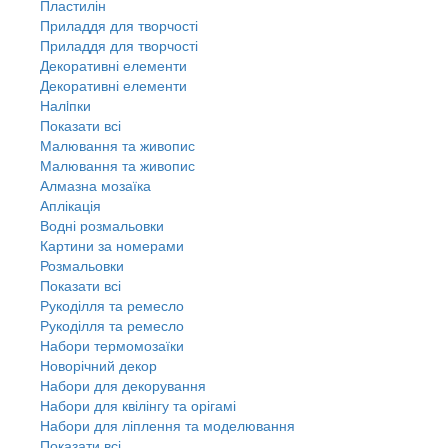
Пластилін
Приладдя для творчості
Приладдя для творчості
Декоративні елементи
Декоративні елементи
Налiпки
Показати всі
Малювання та живопис
Малювання та живопис
Алмазна мозаїка
Аплікація
Водні розмальовки
Картини за номерами
Розмальовки
Показати всі
Рукоділля та ремесло
Рукоділля та ремесло
Набори термомозаїки
Новорічний декор
Набори для декорування
Набори для квілінгу та орігамі
Набори для ліплення та моделювання
Показати всі