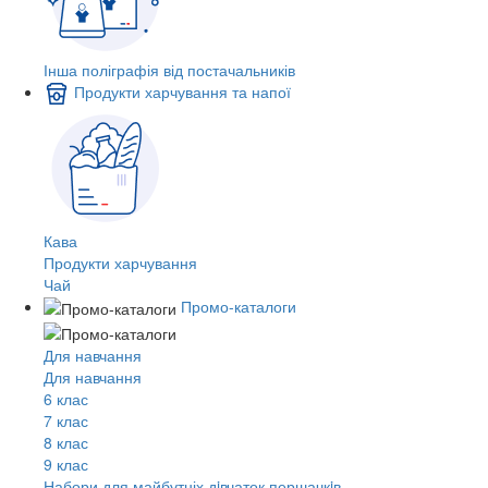
Інша поліграфія від постачальників
Продукти харчування та напої
Кава
Продукти харчування
Чай
Промо-каталоги
Для навчання
Для навчання
6 клас
7 клас
8 клас
9 клас
Набори для майбутніх дiвчаток першачкiв