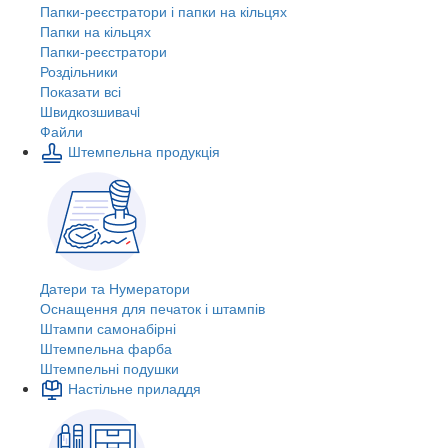
Папки-реєстратори і папки на кільцях
Папки на кільцях
Папки-реєстратори
Роздільники
Показати всі
Швидкозшивачi
Файли
Штемпельна продукція
Датери та Нумератори
Оснащення для печаток і штампів
Штампи самонабірні
Штемпельна фарба
Штемпельні подушки
Настільне приладдя