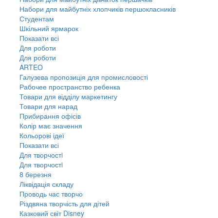
Набори для майбутніх хлопчиків першокласників
Студентам
Шкільний ярмарок
Показати всі
Для роботи
Для роботи
ARTEO
Галузева пропозиція для промисловості
Рабочее пространство ребенка
Товари для відділу маркетингу
Товари для нарад
Прибирання офісів
Колір має значення
Кольорові ідеї
Показати всі
Для творчостi
Для творчостi
8 березня
Ліквідація складу
Проводь час творчо
Різдвяна творчість для дітей
Казковий світ Disney