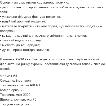
Основними важливими характеристиками є:
• двостороннє поліпропіленове покриття: як всередині папки, так і
зовні;
• унікальна фірмова фактура покриття;
• надійний арочний механізм;
• металеве покриття нижнього торця, що запобігає пошкодженню
поверхонь;
• кільце на корінці для зручного знімання папки з полки;
• змінний індекс на корінці;
• місткість до 450 аркушів;
• дуже широка палітра кольорів.
Компанія Axent вже більше десяти років успішно здійснює свою
діяльність на ринку України, поставляючи довговічні товари високої
якості.
Формат
A4
Склад
поліпропілен
Торгівельна марка
AXENT
Колір
Червоний
Товщина, мкм
2200
Ширина корінця, мм
75
Торцеве кільце
так