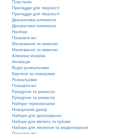
Пластилін
Приладдя для творчості
Приладдя для творчості
Декоративні елементи
Декоративні елементи
Налiпки
Показати всі
Малювання та живопис
Малювання та живопис
Алмазна мозаїка
Аплікація
Водні розмальовки
Картини за номерами
Розмальовки
Показати всі
Рукоділля та ремесло
Рукоділля та ремесло
Набори термомозаїки
Новорічний декор
Набори для декорування
Набори для квілінгу та орігамі
Набори для ліплення та моделювання
Показати всі