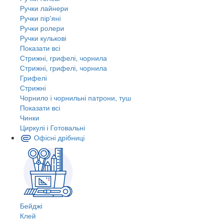
Ручки лайнери
Ручки пір'яні
Ручки ролери
Ручки кулькові
Показати всі
Стрижні, грифелі, чорнила
Стрижні, грифелі, чорнила
Грифелі
Стрижні
Чорнило і чорнильні патрони, туш
Показати всі
Чинки
Циркулі і Готовальні
Офісні дрібниці
Бейджі
Клей