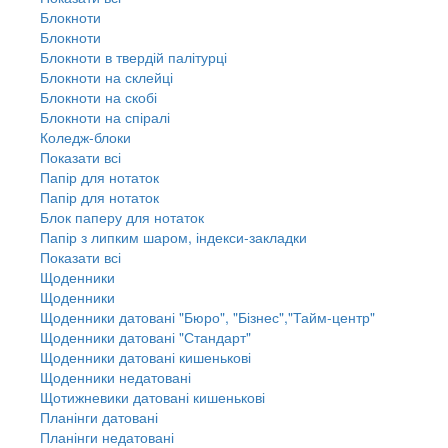
Блокноти
Блокноти
Блокноти в твердій палітурці
Блокноти на склейці
Блокноти на скобі
Блокноти на спіралі
Коледж-блоки
Показати всі
Папір для нотаток
Папір для нотаток
Блок паперу для нотаток
Папір з липким шаром, індекси-закладки
Показати всі
Щоденники
Щоденники
Щоденники датовані "Бюро", "Бізнес","Тайм-центр"
Щоденники датовані "Стандарт"
Щоденники датовані кишенькові
Щоденники недатовані
Щотижневики датовані кишенькові
Планінги датовані
Планінги недатовані