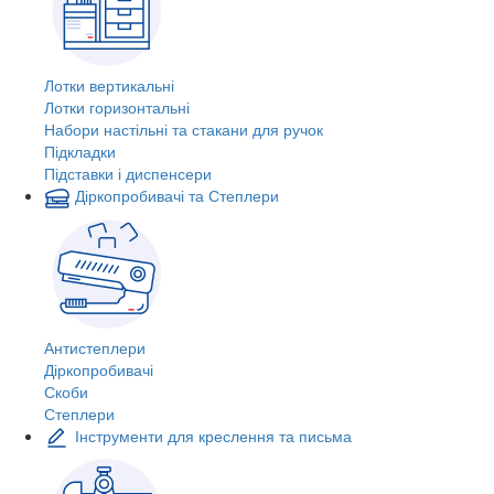
Лотки вертикальні
Лотки горизонтальні
Набори настільні та стакани для ручок
Підкладки
Підставки і диспенсери
Діркопробивачі та Степлери
Антистеплери
Діркопробивачі
Скоби
Степлери
Інструменти для креслення та письма