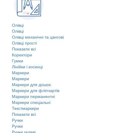
Олівці
Олівці
Олівці механічні та цангові
Олівці прості
Показати всі
Коректори
Гумки
Лінійки і косинці
Маркери
Маркери
Маркери для дошок
Маркери для фліпчартів
Маркери перманентні
Маркери спеціальні
Текстмаркери
Показати всі
Ручки
Ручки
Ручки гелеві