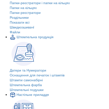
Папки-реєстратори і папки на кільцях
Папки на кільцях
Папки-реєстратори
Роздільники
Показати всі
Швидкозшивачi
Файли
Штемпельна продукція
Датери та Нумератори
Оснащення для печаток і штампів
Штампи самонабірні
Штемпельна фарба
Штемпельні подушки
Настільне приладдя