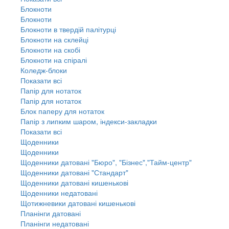
Блокноти
Блокноти
Блокноти в твердій палітурці
Блокноти на склейці
Блокноти на скобі
Блокноти на спіралі
Коледж-блоки
Показати всі
Папір для нотаток
Папір для нотаток
Блок паперу для нотаток
Папір з липким шаром, індекси-закладки
Показати всі
Щоденники
Щоденники
Щоденники датовані "Бюро", "Бізнес","Тайм-центр"
Щоденники датовані "Стандарт"
Щоденники датовані кишенькові
Щоденники недатовані
Щотижневики датовані кишенькові
Планінги датовані
Планінги недатовані