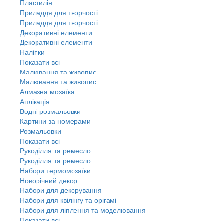
Пластилін
Приладдя для творчості
Приладдя для творчості
Декоративні елементи
Декоративні елементи
Налiпки
Показати всі
Малювання та живопис
Малювання та живопис
Алмазна мозаїка
Аплікація
Водні розмальовки
Картини за номерами
Розмальовки
Показати всі
Рукоділля та ремесло
Рукоділля та ремесло
Набори термомозаїки
Новорічний декор
Набори для декорування
Набори для квілінгу та орігамі
Набори для ліплення та моделювання
Показати всі