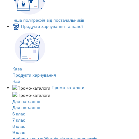
Інша поліграфія від постачальників
Продукти харчування та напої
Кава
Продукти харчування
Чай
Промо-каталоги
Для навчання
Для навчання
6 клас
7 клас
8 клас
9 клас
Набори для майбутніх дiвчаток першачкiв