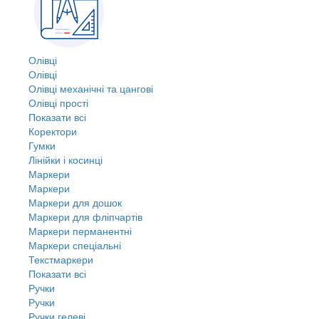
Олівці
Олівці
Олівці механічні та цангові
Олівці прості
Показати всі
Коректори
Гумки
Лінійки і косинці
Маркери
Маркери
Маркери для дошок
Маркери для фліпчартів
Маркери перманентні
Маркери спеціальні
Текстмаркери
Показати всі
Ручки
Ручки
Ручки гелеві