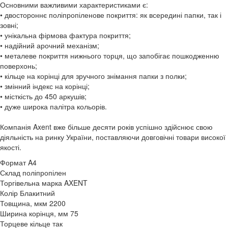
Основними важливими характеристиками є:
• двостороннє поліпропіленове покриття: як всередині папки, так і
зовні;
• унікальна фірмова фактура покриття;
• надійний арочний механізм;
• металеве покриття нижнього торця, що запобігає пошкодженню
поверхонь;
• кільце на корінці для зручного знімання папки з полки;
• змінний індекс на корінці;
• місткість до 450 аркушів;
• дуже широка палітра кольорів.
Компанія Axent вже більше десяти років успішно здійснює свою
діяльність на ринку України, поставляючи довговічні товари високої
якості.
Формат
A4
Склад
поліпропілен
Торгівельна марка
AXENT
Колір
Блакитний
Товщина, мкм
2200
Ширина корінця, мм
75
Торцеве кільце
так