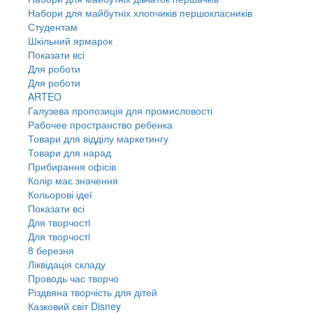
Набори для майбутніх хлопчиків першокласників
Студентам
Шкільний ярмарок
Показати всі
Для роботи
Для роботи
ARTEO
Галузева пропозиція для промисловості
Рабочее пространство ребенка
Товари для відділу маркетингу
Товари для нарад
Прибирання офісів
Колір має значення
Кольорові ідеї
Показати всі
Для творчостi
Для творчостi
8 березня
Ліквідація складу
Проводь час творчо
Різдвяна творчість для дітей
Казковий світ Disney