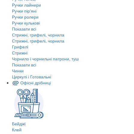
Ручки лайнери
Ручки пір'яні
Ручки ролери
Ручки кулькові
Показати всі
Стрижні, грифелі, чорнила
Стрижні, грифелі, чорнила
Грифелі
Стрижні
Чорнило і чорнильні патрони, туш
Показати всі
Чинки
Циркулі і Готовальні
Офісні дрібниці
Бейджі
Клей