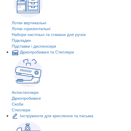
Лотки вертикальні
Лотки горизонтальні
Набори настільні та стакани для ручок
Підкладки
Підставки і диспенсери
Діркопробивачі та Степлери
Антистеплери
Діркопробивачі
Скоби
Степлери
Інструменти для креслення та письма