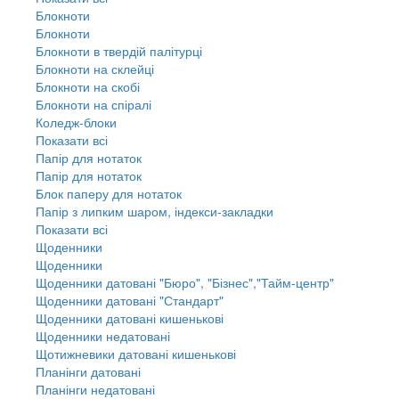
Блокноти
Блокноти
Блокноти в твердій палітурці
Блокноти на склейці
Блокноти на скобі
Блокноти на спіралі
Коледж-блоки
Показати всі
Папір для нотаток
Папір для нотаток
Блок паперу для нотаток
Папір з липким шаром, індекси-закладки
Показати всі
Щоденники
Щоденники
Щоденники датовані "Бюро", "Бізнес","Тайм-центр"
Щоденники датовані "Стандарт"
Щоденники датовані кишенькові
Щоденники недатовані
Щотижневики датовані кишенькові
Планінги датовані
Планінги недатовані