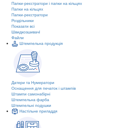
Папки-реєстратори і папки на кільцях
Папки на кільцях
Папки-реєстратори
Роздільники
Показати всі
Швидкозшивачi
Файли
Штемпельна продукція
Датери та Нумератори
Оснащення для печаток і штампів
Штампи самонабірні
Штемпельна фарба
Штемпельні подушки
Настільне приладдя