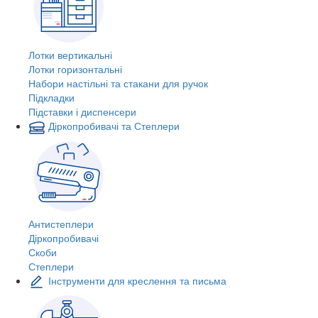
Лотки вертикальні
Лотки горизонтальні
Набори настільні та стакани для ручок
Підкладки
Підставки і диспенсери
Діркопробивачі та Степлери
Антистеплери
Діркопробивачі
Скоби
Степлери
Інструменти для креслення та письма