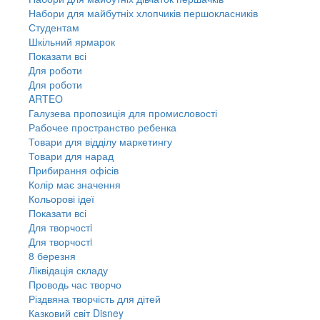
Набори для майбутніх хлопчиків першокласників
Студентам
Шкільний ярмарок
Показати всі
Для роботи
Для роботи
ARTEO
Галузева пропозиція для промисловості
Рабочее пространство ребенка
Товари для відділу маркетингу
Товари для нарад
Прибирання офісів
Колір має значення
Кольорові ідеї
Показати всі
Для творчостi
Для творчостi
8 березня
Ліквідація складу
Проводь час творчо
Різдвяна творчість для дітей
Казковий світ Disney