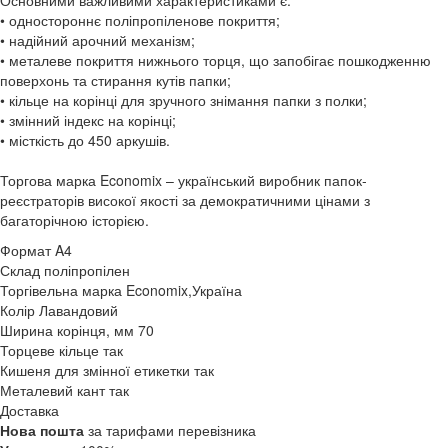
Основними важливими характеристиками є:
• одностороннє поліпропіленове покриття;
• надійний арочний механізм;
• металеве покриття нижнього торця, що запобігає пошкодженню
поверхонь та стирання кутів папки;
• кільце на корінці для зручного знімання папки з полки;
• змінний індекс на корінці;
• місткість до 450 аркушів.
Торгова марка Economix – український виробник папок-
реєстраторів високої якості за демократичними цінами з
багаторічною історією.
Формат
A4
Склад
поліпропілен
Торгівельна марка
Economix,Україна
Колір
Лавандовий
Ширина корінця, мм
70
Торцеве кільце
так
Кишеня для змінної етикетки
так
Металевий кант
так
Доставка
Нова пошта
за тарифами перевізника