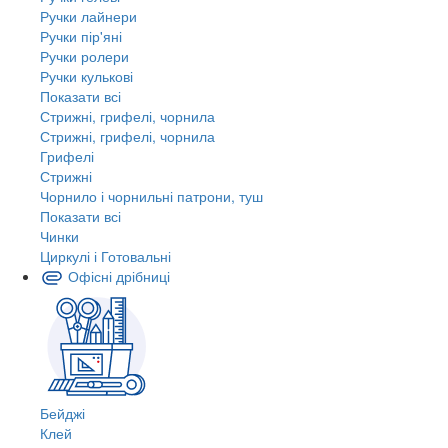
Ручки лайнери
Ручки пір'яні
Ручки ролери
Ручки кулькові
Показати всі
Стрижні, грифелі, чорнила
Стрижні, грифелі, чорнила
Грифелі
Стрижні
Чорнило і чорнильні патрони, туш
Показати всі
Чинки
Циркулі і Готовальні
Офісні дрібниці
Бейджі
Клей