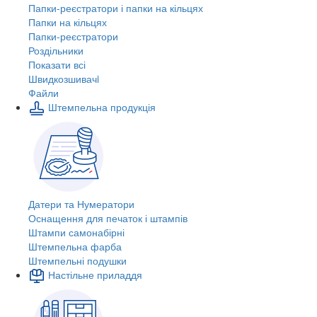
Папки-реєстратори і папки на кільцях
Папки на кільцях
Папки-реєстратори
Роздільники
Показати всі
Швидкозшивачi
Файли
Штемпельна продукція
Датери та Нумератори
Оснащення для печаток і штампів
Штампи самонабірні
Штемпельна фарба
Штемпельні подушки
Настільне приладдя