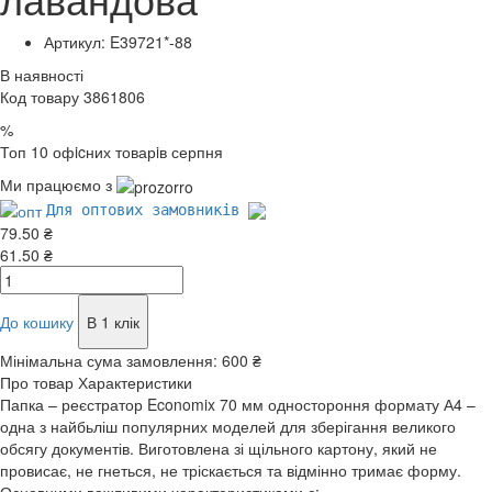
Артикул: E39721*-88
В наявності
Код товару 3861806
%
Топ 10 офicних товарiв серпня
Ми працюємо з
Для оптових замовників
79.50 ₴
61.50 ₴
До кошику
В 1 клік
Мінімальна сума замовлення:
600 ₴
Про товар
Характеристики
Папка – реєстратор Economix 70 мм одностороння формату А4 –
одна з найбьліш популярних моделей для зберігання великого
обсягу документів. Виготовлена зі щільного картону, який не
провисає, не гнеться, не тріскається та відмінно тримає форму.