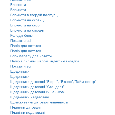
Блокноти
Блокноти
Блокноти в твердій палітурці
Блокноти на склейці
Блокноти на скобі
Блокноти на спіралі
Коледж-блоки
Показати всі
Папір для нотаток
Папір для нотаток
Блок паперу для нотаток
Папір з липким шаром, індекси-закладки
Показати всі
Щоденники
Щоденники
Щоденники датовані "Бюро", "Бізнес","Тайм-центр"
Щоденники датовані "Стандарт"
Щоденники датовані кишенькові
Щоденники недатовані
Щотижневики датовані кишенькові
Планінги датовані
Планінги недатовані