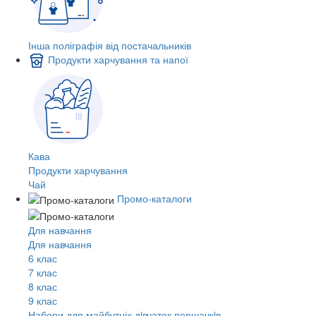
Інша поліграфія від постачальників
Продукти харчування та напої
Кава
Продукти харчування
Чай
Промо-каталоги
Для навчання
Для навчання
6 клас
7 клас
8 клас
9 клас
Набори для майбутніх дiвчаток першачкiв