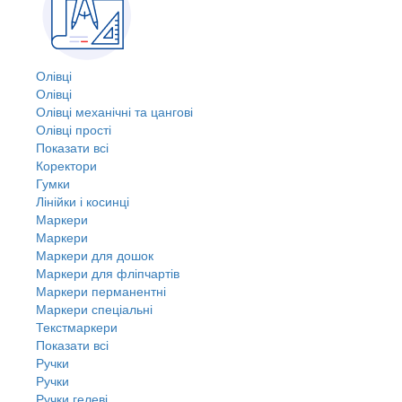
Олівці
Олівці
Олівці механічні та цангові
Олівці прості
Показати всі
Коректори
Гумки
Лінійки і косинці
Маркери
Маркери
Маркери для дошок
Маркери для фліпчартів
Маркери перманентні
Маркери спеціальні
Текстмаркери
Показати всі
Ручки
Ручки
Ручки гелеві