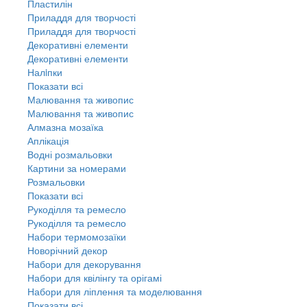
Пластилін
Приладдя для творчості
Приладдя для творчості
Декоративні елементи
Декоративні елементи
Налiпки
Показати всі
Малювання та живопис
Малювання та живопис
Алмазна мозаїка
Аплікація
Водні розмальовки
Картини за номерами
Розмальовки
Показати всі
Рукоділля та ремесло
Рукоділля та ремесло
Набори термомозаїки
Новорічний декор
Набори для декорування
Набори для квілінгу та орігамі
Набори для ліплення та моделювання
Показати всі