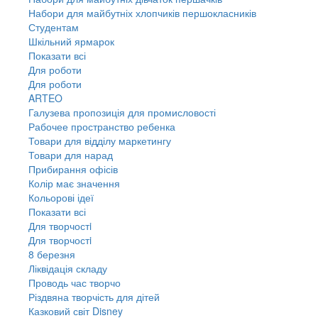
Набори для майбутніх хлопчиків першокласників
Студентам
Шкільний ярмарок
Показати всі
Для роботи
Для роботи
ARTEO
Галузева пропозиція для промисловості
Рабочее пространство ребенка
Товари для відділу маркетингу
Товари для нарад
Прибирання офісів
Колір має значення
Кольорові ідеї
Показати всі
Для творчостi
Для творчостi
8 березня
Ліквідація складу
Проводь час творчо
Різдвяна творчість для дітей
Казковий світ Disney