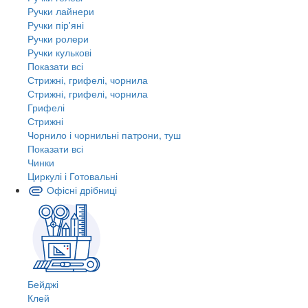
Ручки лайнери
Ручки пір'яні
Ручки ролери
Ручки кулькові
Показати всі
Стрижні, грифелі, чорнила
Стрижні, грифелі, чорнила
Грифелі
Стрижні
Чорнило і чорнильні патрони, туш
Показати всі
Чинки
Циркулі і Готовальні
Офісні дрібниці
Бейджі
Клей