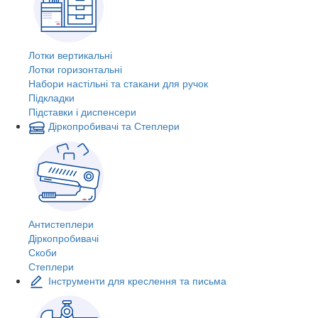
Лотки вертикальні
Лотки горизонтальні
Набори настільні та стакани для ручок
Підкладки
Підставки і диспенсери
Діркопробивачі та Степлери
Антистеплери
Діркопробивачі
Скоби
Степлери
Інструменти для креслення та письма