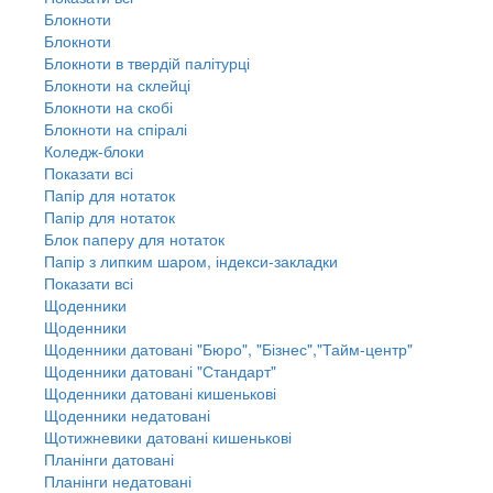
Блокноти
Блокноти
Блокноти в твердій палітурці
Блокноти на склейці
Блокноти на скобі
Блокноти на спіралі
Коледж-блоки
Показати всі
Папір для нотаток
Папір для нотаток
Блок паперу для нотаток
Папір з липким шаром, індекси-закладки
Показати всі
Щоденники
Щоденники
Щоденники датовані "Бюро", "Бізнес","Тайм-центр"
Щоденники датовані "Стандарт"
Щоденники датовані кишенькові
Щоденники недатовані
Щотижневики датовані кишенькові
Планінги датовані
Планінги недатовані