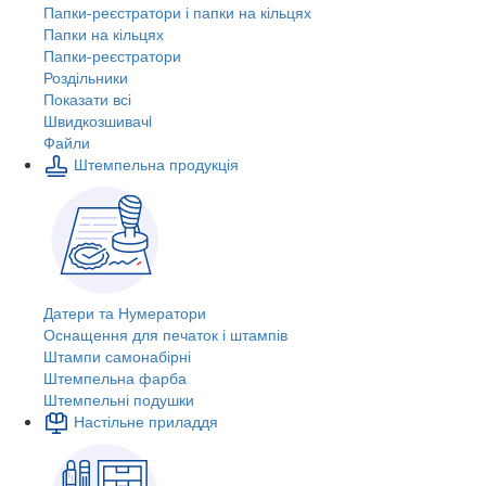
Папки-реєстратори і папки на кільцях
Папки на кільцях
Папки-реєстратори
Роздільники
Показати всі
Швидкозшивачi
Файли
Штемпельна продукція
Датери та Нумератори
Оснащення для печаток і штампів
Штампи самонабірні
Штемпельна фарба
Штемпельні подушки
Настільне приладдя