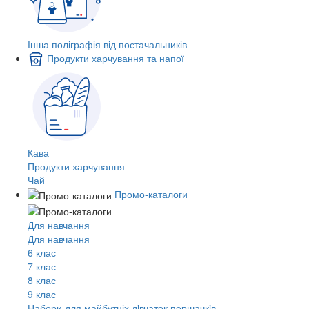
Інша поліграфія від постачальників
Продукти харчування та напої
Кава
Продукти харчування
Чай
Промо-каталоги
Для навчання
Для навчання
6 клас
7 клас
8 клас
9 клас
Набори для майбутніх дiвчаток першачкiв