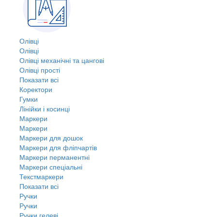
Олівці
Олівці
Олівці механічні та цангові
Олівці прості
Показати всі
Коректори
Гумки
Лінійки і косинці
Маркери
Маркери
Маркери для дошок
Маркери для фліпчартів
Маркери перманентні
Маркери спеціальні
Текстмаркери
Показати всі
Ручки
Ручки
Ручки гелеві