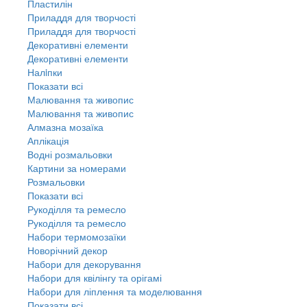
Пластилін
Приладдя для творчості
Приладдя для творчості
Декоративні елементи
Декоративні елементи
Налiпки
Показати всі
Малювання та живопис
Малювання та живопис
Алмазна мозаїка
Аплікація
Водні розмальовки
Картини за номерами
Розмальовки
Показати всі
Рукоділля та ремесло
Рукоділля та ремесло
Набори термомозаїки
Новорічний декор
Набори для декорування
Набори для квілінгу та орігамі
Набори для ліплення та моделювання
Показати всі