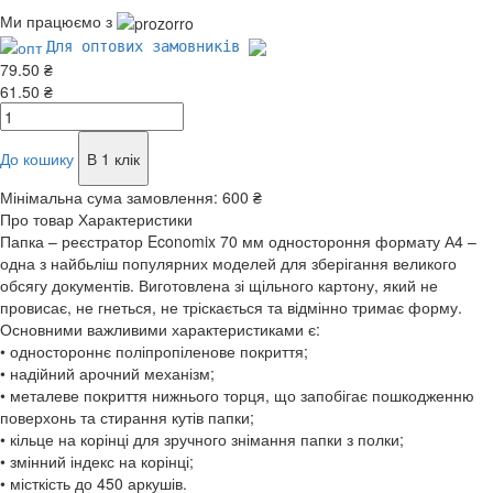
Ми працюємо з
Для оптових замовників
79.50 ₴
61.50 ₴
До кошику
В 1 клік
Мінімальна сума замовлення:
600 ₴
Про товар
Характеристики
Папка – реєстратор Economix 70 мм одностороння формату А4 –
одна з найбьліш популярних моделей для зберігання великого
обсягу документів. Виготовлена зі щільного картону, який не
провисає, не гнеться, не тріскається та відмінно тримає форму.
Основними важливими характеристиками є:
• одностороннє поліпропіленове покриття;
• надійний арочний механізм;
• металеве покриття нижнього торця, що запобігає пошкодженню
поверхонь та стирання кутів папки;
• кільце на корінці для зручного знімання папки з полки;
• змінний індекс на корінці;
• місткість до 450 аркушів.