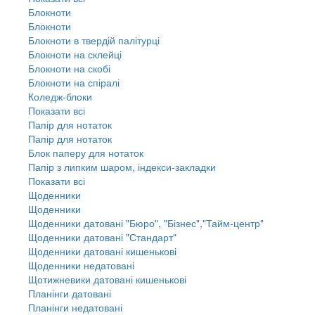
Блокноти
Блокноти
Блокноти в твердій палітурці
Блокноти на склейці
Блокноти на скобі
Блокноти на спіралі
Коледж-блоки
Показати всі
Папір для нотаток
Папір для нотаток
Блок паперу для нотаток
Папір з липким шаром, індекси-закладки
Показати всі
Щоденники
Щоденники
Щоденники датовані "Бюро", "Бізнес","Тайм-центр"
Щоденники датовані "Стандарт"
Щоденники датовані кишенькові
Щоденники недатовані
Щотижневики датовані кишенькові
Планінги датовані
Планінги недатовані