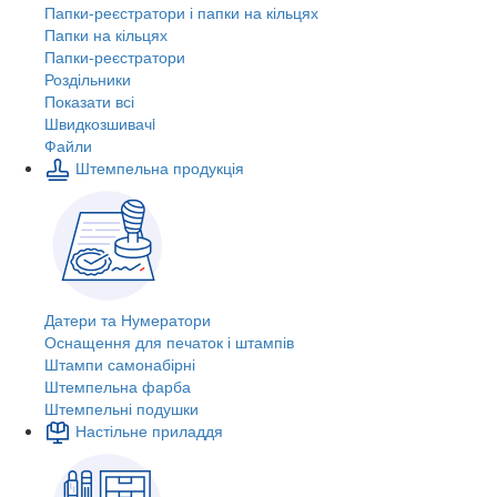
Папки-реєстратори і папки на кільцях
Папки на кільцях
Папки-реєстратори
Роздільники
Показати всі
Швидкозшивачi
Файли
Штемпельна продукція
Датери та Нумератори
Оснащення для печаток і штампів
Штампи самонабірні
Штемпельна фарба
Штемпельні подушки
Настільне приладдя