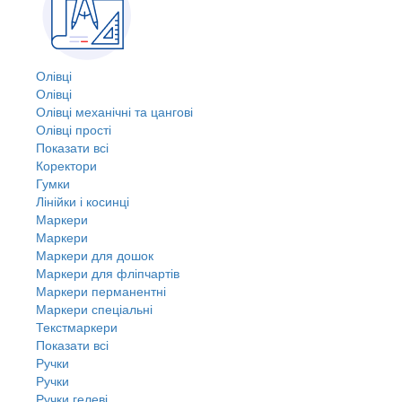
Олівці
Олівці
Олівці механічні та цангові
Олівці прості
Показати всі
Коректори
Гумки
Лінійки і косинці
Маркери
Маркери
Маркери для дошок
Маркери для фліпчартів
Маркери перманентні
Маркери спеціальні
Текстмаркери
Показати всі
Ручки
Ручки
Ручки гелеві