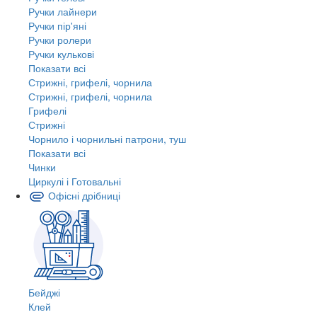
Ручки лайнери
Ручки пір'яні
Ручки ролери
Ручки кулькові
Показати всі
Стрижні, грифелі, чорнила
Стрижні, грифелі, чорнила
Грифелі
Стрижні
Чорнило і чорнильні патрони, туш
Показати всі
Чинки
Циркулі і Готовальні
Офісні дрібниці
Бейджі
Клей