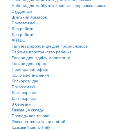
Набори для майбутніх хлопчиків першокласників
Студентам
Шкільний ярмарок
Показати всі
Для роботи
Для роботи
ARTEO
Галузева пропозиція для промисловості
Рабочее пространство ребенка
Товари для відділу маркетингу
Товари для нарад
Прибирання офісів
Колір має значення
Кольорові ідеї
Показати всі
Для творчостi
Для творчостi
8 березня
Ліквідація складу
Проводь час творчо
Різдвяна творчість для дітей
Казковий світ Disney