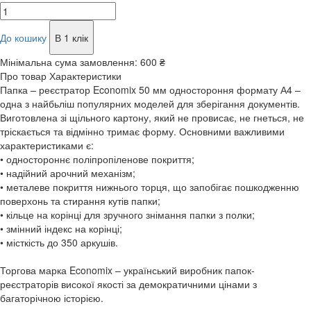
До кошику
В 1 клік
Мінімальна сума замовлення:
600 ₴
Про товар
Характеристики
Папка – реєстратор Economix 50 мм одностороння формату А4 –
одна з найбьліш популярних моделей для зберігання документів.
Виготовлена зі щільного картону, який не провисає, не гнеться, не
тріскається та відмінно тримає форму. Основними важливими
характеристиками є:
• одностороннє поліпропіленове покриття;
• надійний арочний механізм;
• металеве покриття нижнього торця, що запобігає пошкодженню
поверхонь та стирання кутів папки;
• кільце на корінці для зручного знімання папки з полки;
• змінний індекс на корінці;
• місткість до 350 аркушів.
Торгова марка Economix – український виробник папок-
реєстраторів високої якості за демократичними цінами з
багаторічною історією.