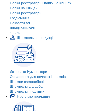
Папки-реєстратори і папки на кільцях
Папки на кільцях
Папки-реєстратори
Роздільники
Показати всі
Швидкозшивачi
Файли
Штемпельна продукція
Датери та Нумератори
Оснащення для печаток і штампів
Штампи самонабірні
Штемпельна фарба
Штемпельні подушки
Настільне приладдя