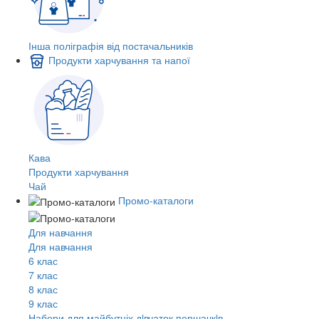
Інша поліграфія від постачальників
Продукти харчування та напої
Кава
Продукти харчування
Чай
Промо-каталоги
Для навчання
Для навчання
6 клас
7 клас
8 клас
9 клас
Набори для майбутніх дiвчаток першачкiв