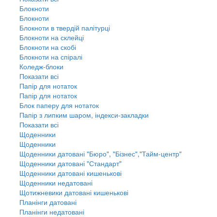
Блокноти
Блокноти
Блокноти в твердій палітурці
Блокноти на склейці
Блокноти на скобі
Блокноти на спіралі
Коледж-блоки
Показати всі
Папір для нотаток
Папір для нотаток
Блок паперу для нотаток
Папір з липким шаром, індекси-закладки
Показати всі
Щоденники
Щоденники
Щоденники датовані "Бюро", "Бізнес","Тайм-центр"
Щоденники датовані "Стандарт"
Щоденники датовані кишенькові
Щоденники недатовані
Щотижневики датовані кишенькові
Планінги датовані
Планінги недатовані