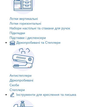
Лотки вертикальні
Лотки горизонтальні
Набори настільні та стакани для ручок
Підкладки
Підставки і диспенсери
Діркопробивачі та Степлери
Антистеплери
Діркопробивачі
Скоби
Степлери
Інструменти для креслення та письма