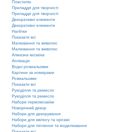
Пластилін
Приладдя для творчості
Приладдя для творчості
Декоративні елементи
Декоративні елементи
Налiпки
Показати всі
Малювання та живопис
Малювання та живопис
Алмазна мозаїка
Аплікація
Водні розмальовки
Картини за номерами
Розмальовки
Показати всі
Рукоділля та ремесло
Рукоділля та ремесло
Набори термомозаїки
Новорічний декор
Набори для декорування
Набори для квілінгу та орігамі
Набори для ліплення та моделювання
Показати всі