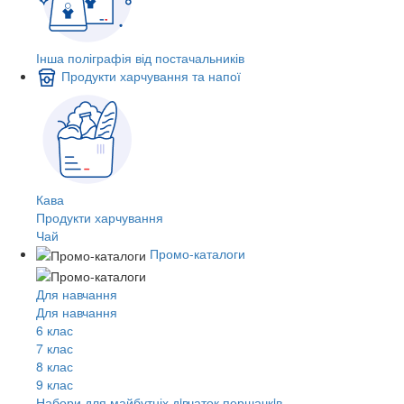
Інша поліграфія від постачальників
Продукти харчування та напої
Кава
Продукти харчування
Чай
Промо-каталоги
Для навчання
Для навчання
6 клас
7 клас
8 клас
9 клас
Набори для майбутніх дiвчаток першачкiв