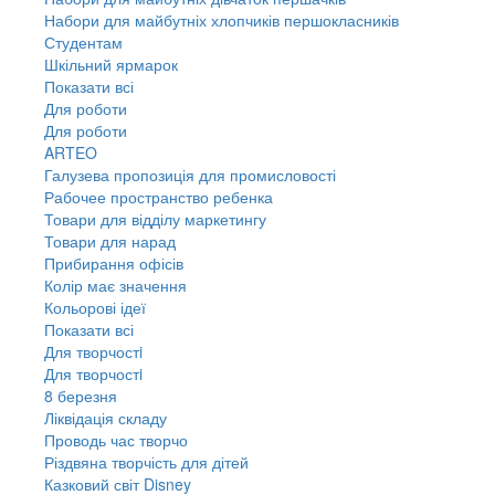
Набори для майбутніх хлопчиків першокласників
Студентам
Шкільний ярмарок
Показати всі
Для роботи
Для роботи
ARTEO
Галузева пропозиція для промисловості
Рабочее пространство ребенка
Товари для відділу маркетингу
Товари для нарад
Прибирання офісів
Колір має значення
Кольорові ідеї
Показати всі
Для творчостi
Для творчостi
8 березня
Ліквідація складу
Проводь час творчо
Різдвяна творчість для дітей
Казковий світ Disney