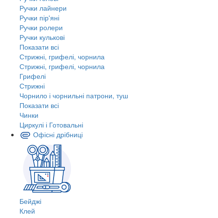
Ручки лайнери
Ручки пір'яні
Ручки ролери
Ручки кулькові
Показати всі
Стрижні, грифелі, чорнила
Стрижні, грифелі, чорнила
Грифелі
Стрижні
Чорнило і чорнильні патрони, туш
Показати всі
Чинки
Циркулі і Готовальні
Офісні дрібниці
Бейджі
Клей