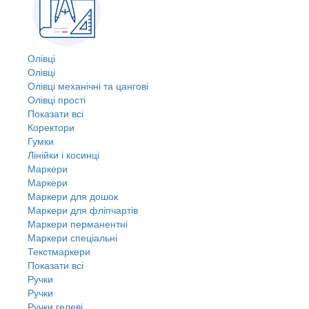
Олівці
Олівці
Олівці механічні та цангові
Олівці прості
Показати всі
Коректори
Гумки
Лінійки і косинці
Маркери
Маркери
Маркери для дошок
Маркери для фліпчартів
Маркери перманентні
Маркери спеціальні
Текстмаркери
Показати всі
Ручки
Ручки
Ручки гелеві