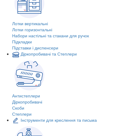
Лотки вертикальні
Лотки горизонтальні
Набори настільні та стакани для ручок
Підкладки
Підставки і диспенсери
Діркопробивачі та Степлери
Антистеплери
Діркопробивачі
Скоби
Степлери
Інструменти для креслення та письма