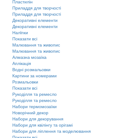
Пластилін
Приладдя для творчості
Приладдя для творчості
Декоративні елементи
Декоративні елементи
Налiпки
Показати всі
Малювання та живопис
Малювання та живопис
Алмазна мозаїка
Аплікація
Водні розмальовки
Картини за номерами
Розмальовки
Показати всі
Рукоділля та ремесло
Рукоділля та ремесло
Набори термомозаїки
Новорічний декор
Набори для декорування
Набори для квілінгу та орігамі
Набори для ліплення та моделювання
Показати всі