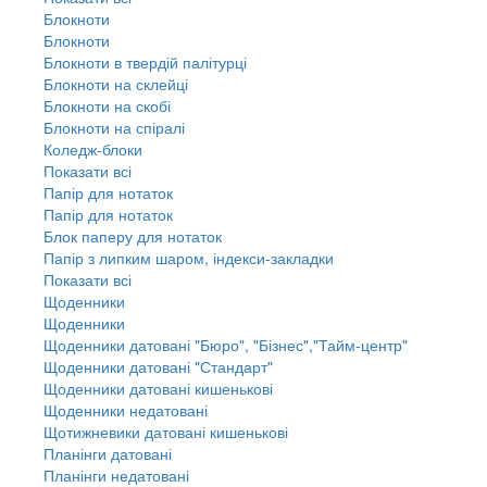
Блокноти
Блокноти
Блокноти в твердій палітурці
Блокноти на склейці
Блокноти на скобі
Блокноти на спіралі
Коледж-блоки
Показати всі
Папір для нотаток
Папір для нотаток
Блок паперу для нотаток
Папір з липким шаром, індекси-закладки
Показати всі
Щоденники
Щоденники
Щоденники датовані "Бюро", "Бізнес","Тайм-центр"
Щоденники датовані "Стандарт"
Щоденники датовані кишенькові
Щоденники недатовані
Щотижневики датовані кишенькові
Планінги датовані
Планінги недатовані