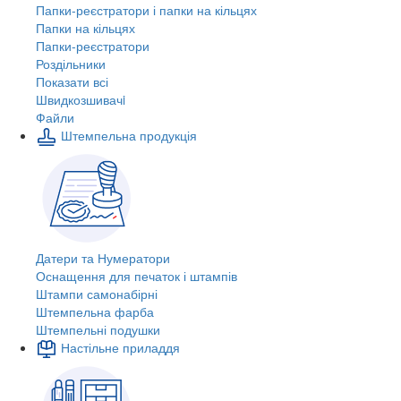
Папки-реєстратори і папки на кільцях
Папки на кільцях
Папки-реєстратори
Роздільники
Показати всі
Швидкозшивачi
Файли
Штемпельна продукція
Датери та Нумератори
Оснащення для печаток і штампів
Штампи самонабірні
Штемпельна фарба
Штемпельні подушки
Настільне приладдя