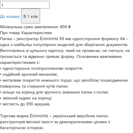
До кошику
В 1 клік
Мінімальна сума замовлення:
600 ₴
Про товар
Характеристики
Папка – реєстратор Economix 50 мм одностороння формату А4 –
одна з найбьліш популярних моделей для зберігання документів.
Виготовлена зі щільного картону, який не провисає, не гнеться, не
тріскається та відмінно тримає форму. Основними важливими
характеристиками є:
• одностороннє поліпропіленове покриття;
• надійний арочний механізм;
• металеве покриття нижнього торця, що запобігає пошкодженню
поверхонь та стирання кутів папки;
• кільце на корінці для зручного знімання папки з полки;
• змінний індекс на корінці;
• місткість до 350 аркушів.
Торгова марка Economix – український виробник папок-
реєстраторів високої якості за демократичними цінами з
багаторічною історією.