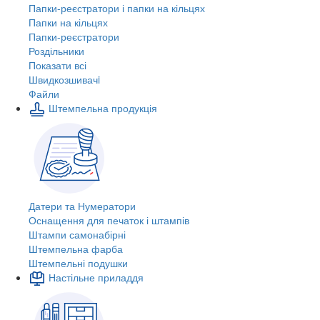
Папки-реєстратори і папки на кільцях
Папки на кільцях
Папки-реєстратори
Роздільники
Показати всі
Швидкозшивачi
Файли
Штемпельна продукція
Датери та Нумератори
Оснащення для печаток і штампів
Штампи самонабірні
Штемпельна фарба
Штемпельні подушки
Настільне приладдя