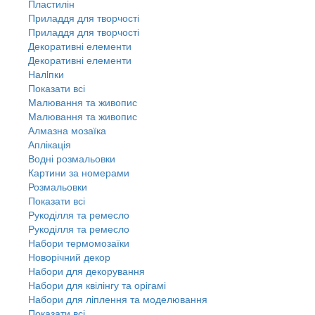
Пластилін
Приладдя для творчості
Приладдя для творчості
Декоративні елементи
Декоративні елементи
Налiпки
Показати всі
Малювання та живопис
Малювання та живопис
Алмазна мозаїка
Аплікація
Водні розмальовки
Картини за номерами
Розмальовки
Показати всі
Рукоділля та ремесло
Рукоділля та ремесло
Набори термомозаїки
Новорічний декор
Набори для декорування
Набори для квілінгу та орігамі
Набори для ліплення та моделювання
Показати всі