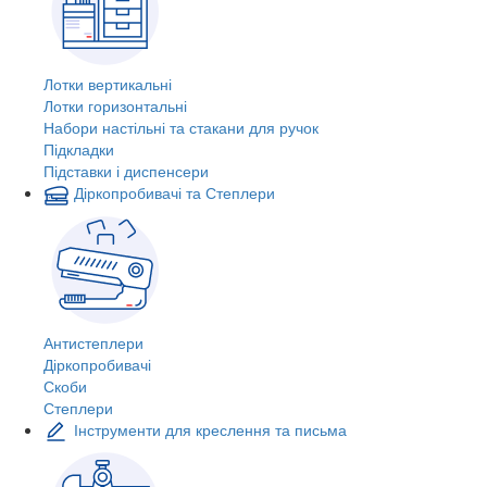
Лотки вертикальні
Лотки горизонтальні
Набори настільні та стакани для ручок
Підкладки
Підставки і диспенсери
Діркопробивачі та Степлери
Антистеплери
Діркопробивачі
Скоби
Степлери
Інструменти для креслення та письма