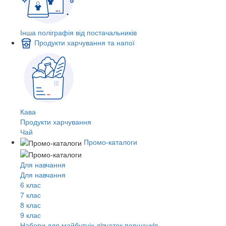
Інша поліграфія від постачальників
Продукти харчування та напої
Кава
Продукти харчування
Чай
Промо-каталоги
Для навчання
Для навчання
6 клас
7 клас
8 клас
9 клас
Набори для майбутніх дiвчаток першачкiв