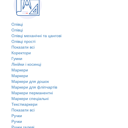
Олівці
Олівці
Олівці механічні та цангові
Олівці прості
Показати всі
Коректори
Гумки
Лінійки і косинці
Маркери
Маркери
Маркери для дошок
Маркери для фліпчартів
Маркери перманентні
Маркери спеціальні
Текстмаркери
Показати всі
Ручки
Ручки
Ручки гелеві