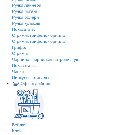
Ручки лайнери
Ручки пір'яні
Ручки ролери
Ручки кулькові
Показати всі
Стрижні, грифелі, чорнила
Стрижні, грифелі, чорнила
Грифелі
Стрижні
Чорнило і чорнильні патрони, туш
Показати всі
Чинки
Циркулі і Готовальні
Офісні дрібниці
Бейджі
Клей