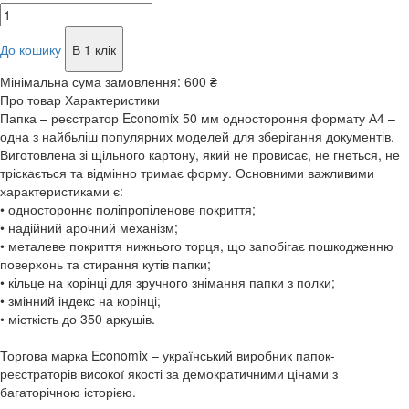
До кошику
В 1 клік
Мінімальна сума замовлення:
600 ₴
Про товар
Характеристики
Папка – реєстратор Economix 50 мм одностороння формату А4 –
одна з найбьліш популярних моделей для зберігання документів.
Виготовлена зі щільного картону, який не провисає, не гнеться, не
тріскається та відмінно тримає форму. Основними важливими
характеристиками є:
• одностороннє поліпропіленове покриття;
• надійний арочний механізм;
• металеве покриття нижнього торця, що запобігає пошкодженню
поверхонь та стирання кутів папки;
• кільце на корінці для зручного знімання папки з полки;
• змінний індекс на корінці;
• місткість до 350 аркушів.
Торгова марка Economix – український виробник папок-
реєстраторів високої якості за демократичними цінами з
багаторічною історією.