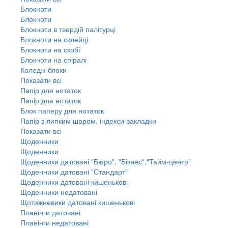
Блокноти
Блокноти
Блокноти в твердій палітурці
Блокноти на склейці
Блокноти на скобі
Блокноти на спіралі
Коледж-блоки
Показати всі
Папір для нотаток
Папір для нотаток
Блок паперу для нотаток
Папір з липким шаром, індекси-закладки
Показати всі
Щоденники
Щоденники
Щоденники датовані "Бюро", "Бізнес","Тайм-центр"
Щоденники датовані "Стандарт"
Щоденники датовані кишенькові
Щоденники недатовані
Щотижневики датовані кишенькові
Планінги датовані
Планінги недатовані