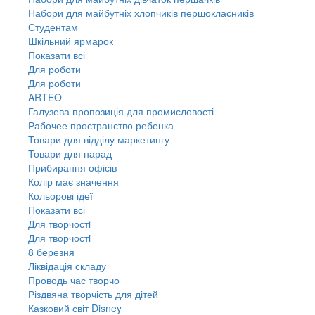
Набори для майбутніх хлопчиків першокласників
Студентам
Шкільний ярмарок
Показати всі
Для роботи
Для роботи
ARTEO
Галузева пропозиція для промисловості
Рабочее пространство ребенка
Товари для відділу маркетингу
Товари для нарад
Прибирання офісів
Колір має значення
Кольорові ідеї
Показати всі
Для творчостi
Для творчостi
8 березня
Ліквідація складу
Проводь час творчо
Різдвяна творчість для дітей
Казковий світ Disney