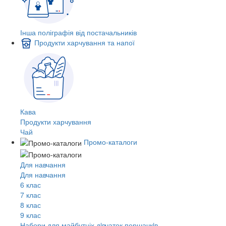
Інша поліграфія від постачальників
Продукти харчування та напої
Кава
Продукти харчування
Чай
Промо-каталоги
Для навчання
Для навчання
6 клас
7 клас
8 клас
9 клас
Набори для майбутніх дiвчаток першачкiв