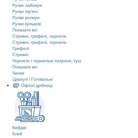
Ручки лайнери
Ручки пір'яні
Ручки ролери
Ручки кулькові
Показати всі
Стрижні, грифелі, чорнила
Стрижні, грифелі, чорнила
Грифелі
Стрижні
Чорнило і чорнильні патрони, туш
Показати всі
Чинки
Циркулі і Готовальні
Офісні дрібниці
Бейджі
Клей