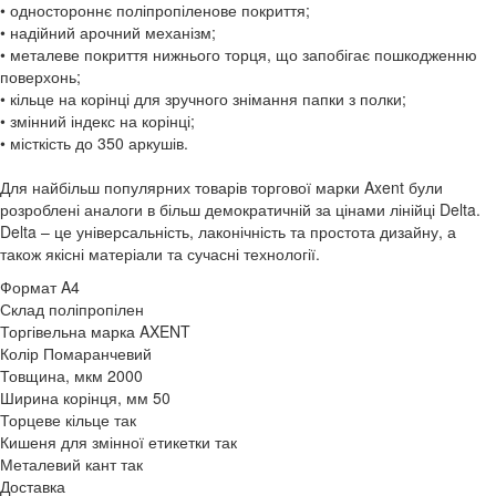
• одностороннє поліпропіленове покриття;
• надійний арочний механізм;
• металеве покриття нижнього торця, що запобігає пошкодженню
поверхонь;
• кільце на корінці для зручного знімання папки з полки;
• змінний індекс на корінці;
• місткість до 350 аркушів.
Для найбільш популярних товарів торгової марки Axent були
розроблені аналоги в більш демократичній за цінами лінійці Delta.
Delta – це універсальність, лаконічність та простота дизайну, а
також якісні матеріали та сучасні технології.
Формат
A4
Склад
поліпропілен
Торгівельна марка
AXENT
Колір
Помаранчевий
Товщина, мкм
2000
Ширина корінця, мм
50
Торцеве кільце
так
Кишеня для змінної етикетки
так
Металевий кант
так
Доставка