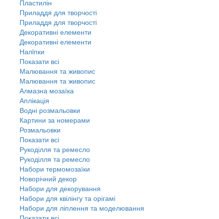
Пластилін
Приладдя для творчості
Приладдя для творчості
Декоративні елементи
Декоративні елементи
Налiпки
Показати всі
Малювання та живопис
Малювання та живопис
Алмазна мозаїка
Аплікація
Водні розмальовки
Картини за номерами
Розмальовки
Показати всі
Рукоділля та ремесло
Рукоділля та ремесло
Набори термомозаїки
Новорічний декор
Набори для декорування
Набори для квілінгу та орігамі
Набори для ліплення та моделювання
Показати всі