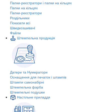
Папки-реєстратори і папки на кільцях
Папки на кільцях
Папки-реєстратори
Роздільники
Показати всі
Швидкозшивачi
Файли
Штемпельна продукція
Датери та Нумератори
Оснащення для печаток і штампів
Штампи самонабірні
Штемпельна фарба
Штемпельні подушки
Настільне приладдя