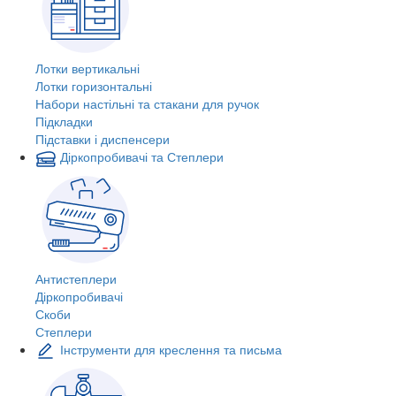
Лотки вертикальні
Лотки горизонтальні
Набори настільні та стакани для ручок
Підкладки
Підставки і диспенсери
Діркопробивачі та Степлери
Антистеплери
Діркопробивачі
Скоби
Степлери
Інструменти для креслення та письма