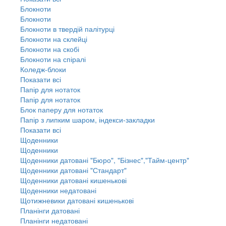
Блокноти
Блокноти
Блокноти в твердій палітурці
Блокноти на склейці
Блокноти на скобі
Блокноти на спіралі
Коледж-блоки
Показати всі
Папір для нотаток
Папір для нотаток
Блок паперу для нотаток
Папір з липким шаром, індекси-закладки
Показати всі
Щоденники
Щоденники
Щоденники датовані "Бюро", "Бізнес","Тайм-центр"
Щоденники датовані "Стандарт"
Щоденники датовані кишенькові
Щоденники недатовані
Щотижневики датовані кишенькові
Планінги датовані
Планінги недатовані