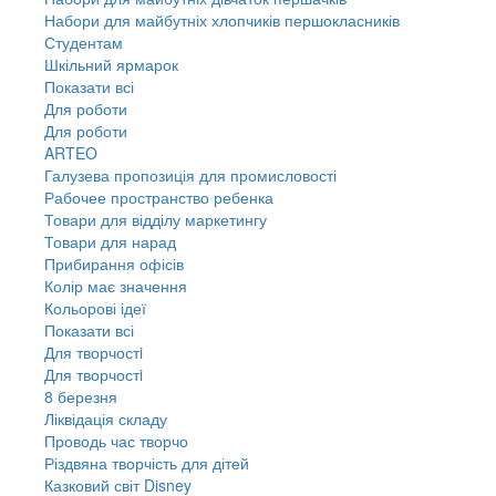
Набори для майбутніх хлопчиків першокласників
Студентам
Шкільний ярмарок
Показати всі
Для роботи
Для роботи
ARTEO
Галузева пропозиція для промисловості
Рабочее пространство ребенка
Товари для відділу маркетингу
Товари для нарад
Прибирання офісів
Колір має значення
Кольорові ідеї
Показати всі
Для творчостi
Для творчостi
8 березня
Ліквідація складу
Проводь час творчо
Різдвяна творчість для дітей
Казковий світ Disney