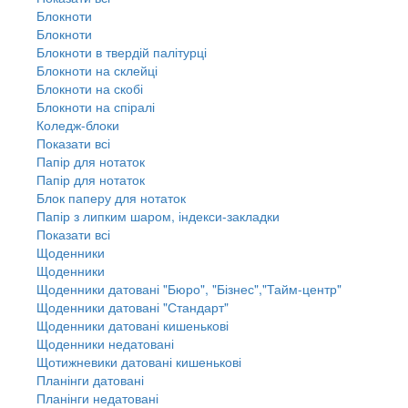
Блокноти
Блокноти
Блокноти в твердій палітурці
Блокноти на склейці
Блокноти на скобі
Блокноти на спіралі
Коледж-блоки
Показати всі
Папір для нотаток
Папір для нотаток
Блок паперу для нотаток
Папір з липким шаром, індекси-закладки
Показати всі
Щоденники
Щоденники
Щоденники датовані "Бюро", "Бізнес","Тайм-центр"
Щоденники датовані "Стандарт"
Щоденники датовані кишенькові
Щоденники недатовані
Щотижневики датовані кишенькові
Планінги датовані
Планінги недатовані