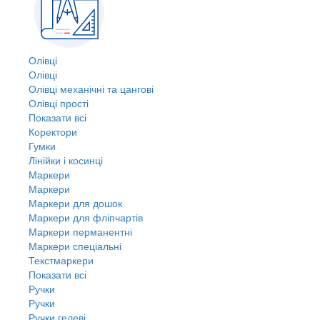
Олівці
Олівці
Олівці механічні та цангові
Олівці прості
Показати всі
Коректори
Гумки
Лінійки і косинці
Маркери
Маркери
Маркери для дошок
Маркери для фліпчартів
Маркери перманентні
Маркери спеціальні
Текстмаркери
Показати всі
Ручки
Ручки
Ручки гелеві