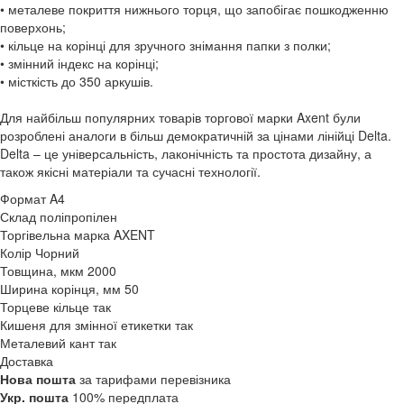
• металеве покриття нижнього торця, що запобігає пошкодженню
поверхонь;
• кільце на корінці для зручного знімання папки з полки;
• змінний індекс на корінці;
• місткість до 350 аркушів.
Для найбільш популярних товарів торгової марки Axent були
розроблені аналоги в більш демократичній за цінами лінійці Delta.
Delta – це універсальність, лаконічність та простота дизайну, а
також якісні матеріали та сучасні технології.
Формат
A4
Склад
поліпропілен
Торгівельна марка
AXENT
Колір
Чорний
Товщина, мкм
2000
Ширина корінця, мм
50
Торцеве кільце
так
Кишеня для змінної етикетки
так
Металевий кант
так
Доставка
Нова пошта
за тарифами перевізника
Укр. пошта
100% передплата