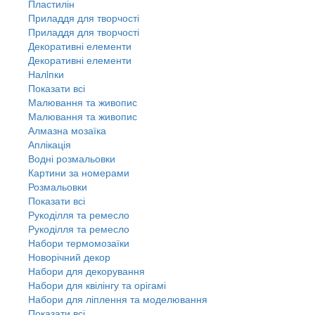
Пластилін
Приладдя для творчості
Приладдя для творчості
Декоративні елементи
Декоративні елементи
Налiпки
Показати всі
Малювання та живопис
Малювання та живопис
Алмазна мозаїка
Аплікація
Водні розмальовки
Картини за номерами
Розмальовки
Показати всі
Рукоділля та ремесло
Рукоділля та ремесло
Набори термомозаїки
Новорічний декор
Набори для декорування
Набори для квілінгу та орігамі
Набори для ліплення та моделювання
Показати всі