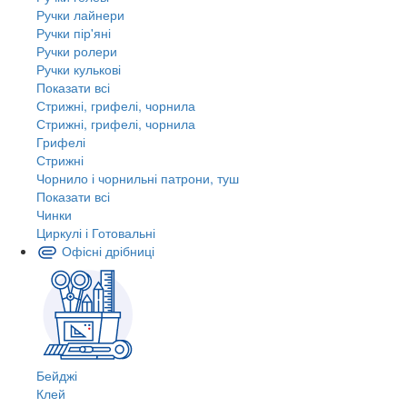
Ручки лайнери
Ручки пір'яні
Ручки ролери
Ручки кулькові
Показати всі
Стрижні, грифелі, чорнила
Стрижні, грифелі, чорнила
Грифелі
Стрижні
Чорнило і чорнильні патрони, туш
Показати всі
Чинки
Циркулі і Готовальні
Офісні дрібниці
Бейджі
Клей