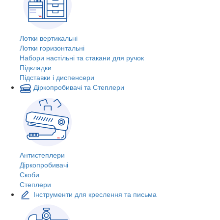
Лотки вертикальні
Лотки горизонтальні
Набори настільні та стакани для ручок
Підкладки
Підставки і диспенсери
Діркопробивачі та Степлери
Антистеплери
Діркопробивачі
Скоби
Степлери
Інструменти для креслення та письма