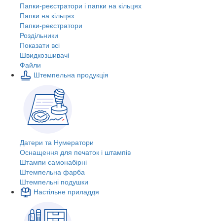
Папки-реєстратори і папки на кільцях
Папки на кільцях
Папки-реєстратори
Роздільники
Показати всі
Швидкозшивачi
Файли
Штемпельна продукція
Датери та Нумератори
Оснащення для печаток і штампів
Штампи самонабірні
Штемпельна фарба
Штемпельні подушки
Настільне приладдя