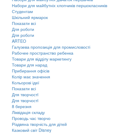
Набори для майбутніх хлопчиків першокласників
Студентам
Шкільний ярмарок
Показати всі
Для роботи
Для роботи
ARTEO
Галузева пропозиція для промисловості
Рабочее пространство ребенка
Товари для відділу маркетингу
Товари для нарад
Прибирання офісів
Колір має значення
Кольорові ідеї
Показати всі
Для творчостi
Для творчостi
8 березня
Ліквідація складу
Проводь час творчо
Різдвяна творчість для дітей
Казковий світ Disney