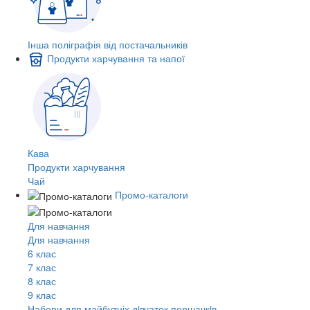
Інша поліграфія від постачальників
Продукти харчування та напої
Кава
Продукти харчування
Чай
Промо-каталоги
Для навчання
Для навчання
6 клас
7 клас
8 клас
9 клас
Набори для майбутніх дiвчаток першачкiв