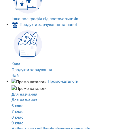
Інша поліграфія від постачальників
Продукти харчування та напої
Кава
Продукти харчування
Чай
Промо-каталоги
Для навчання
Для навчання
6 клас
7 клас
8 клас
9 клас
Набори для майбутніх дiвчаток першачкiв