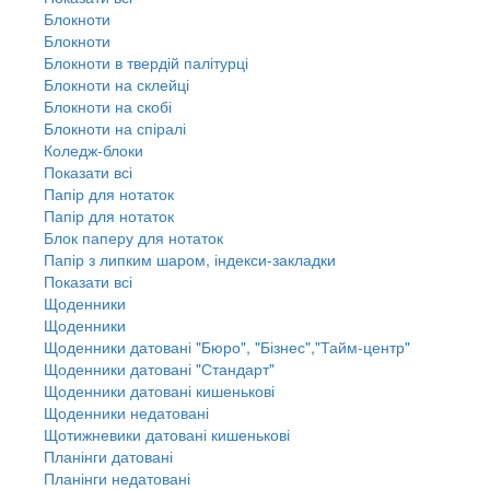
Блокноти
Блокноти
Блокноти в твердій палітурці
Блокноти на склейці
Блокноти на скобі
Блокноти на спіралі
Коледж-блоки
Показати всі
Папір для нотаток
Папір для нотаток
Блок паперу для нотаток
Папір з липким шаром, індекси-закладки
Показати всі
Щоденники
Щоденники
Щоденники датовані "Бюро", "Бізнес","Тайм-центр"
Щоденники датовані "Стандарт"
Щоденники датовані кишенькові
Щоденники недатовані
Щотижневики датовані кишенькові
Планінги датовані
Планінги недатовані