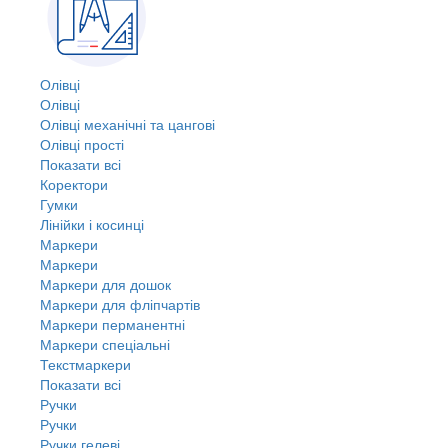
Олівці
Олівці
Олівці механічні та цангові
Олівці прості
Показати всі
Коректори
Гумки
Лінійки і косинці
Маркери
Маркери
Маркери для дошок
Маркери для фліпчартів
Маркери перманентні
Маркери спеціальні
Текстмаркери
Показати всі
Ручки
Ручки
Ручки гелеві