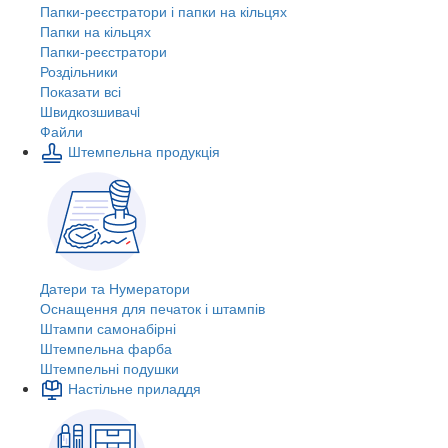
Папки-реєстратори і папки на кільцях
Папки на кільцях
Папки-реєстратори
Роздільники
Показати всі
Швидкозшивачi
Файли
Штемпельна продукція
Датери та Нумератори
Оснащення для печаток і штампів
Штампи самонабірні
Штемпельна фарба
Штемпельні подушки
Настільне приладдя