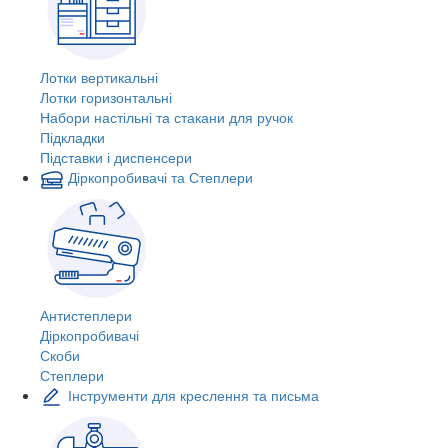
Лотки вертикальні
Лотки горизонтальні
Набори настільні та стакани для ручок
Підкладки
Підставки і диспенсери
Діркопробивачі та Степлери
Антистеплери
Діркопробивачі
Скоби
Степлери
Інструменти для креслення та письма