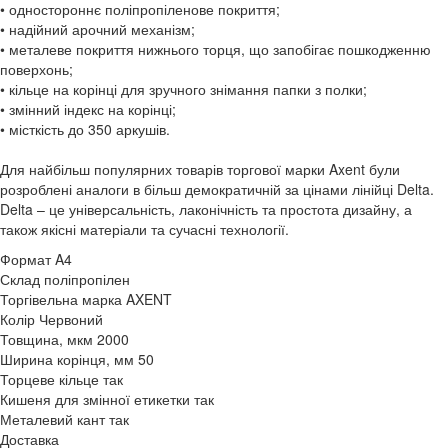
• одностороннє поліпропіленове покриття;
• надійний арочний механізм;
• металеве покриття нижнього торця, що запобігає пошкодженню
поверхонь;
• кільце на корінці для зручного знімання папки з полки;
• змінний індекс на корінці;
• місткість до 350 аркушів.
Для найбільш популярних товарів торгової марки Axent були
розроблені аналоги в більш демократичній за цінами лінійці Delta.
Delta – це універсальність, лаконічність та простота дизайну, а
також якісні матеріали та сучасні технології.
Формат
A4
Склад
поліпропілен
Торгівельна марка
AXENT
Колір
Червоний
Товщина, мкм
2000
Ширина корінця, мм
50
Торцеве кільце
так
Кишеня для змінної етикетки
так
Металевий кант
так
Доставка