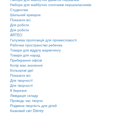
Набори для майбутніх хлопчиків першокласників
Студентам
Шкільний ярмарок
Показати всі
Для роботи
Для роботи
ARTEO
Галузева пропозиція для промисловості
Рабочее пространство ребенка
Товари для відділу маркетингу
Товари для нарад
Прибирання офісів
Колір має значення
Кольорові ідеї
Показати всі
Для творчостi
Для творчостi
8 березня
Ліквідація складу
Проводь час творчо
Різдвяна творчість для дітей
Казковий світ Disney