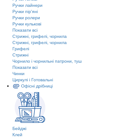
Ручки лайнери
Ручки пір'яні
Ручки ролери
Ручки кулькові
Показати всі
Стрижні, грифелі, чорнила
Стрижні, грифелі, чорнила
Грифелі
Стрижні
Чорнило і чорнильні патрони, туш
Показати всі
Чинки
Циркулі і Готовальні
Офісні дрібниці
Бейджі
Клей