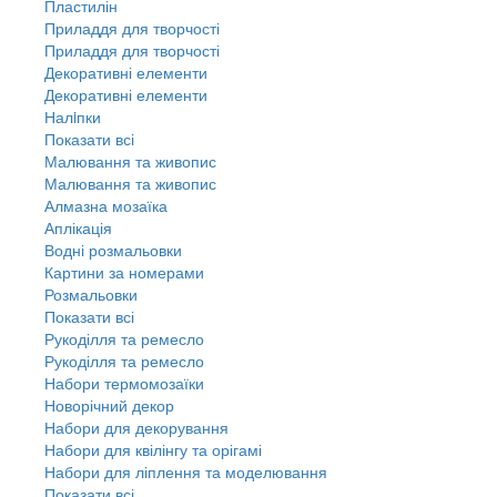
Пластилін
Приладдя для творчості
Приладдя для творчості
Декоративні елементи
Декоративні елементи
Налiпки
Показати всі
Малювання та живопис
Малювання та живопис
Алмазна мозаїка
Аплікація
Водні розмальовки
Картини за номерами
Розмальовки
Показати всі
Рукоділля та ремесло
Рукоділля та ремесло
Набори термомозаїки
Новорічний декор
Набори для декорування
Набори для квілінгу та орігамі
Набори для ліплення та моделювання
Показати всі