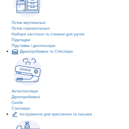
Лотки вертикальні
Лотки горизонтальні
Набори настільні та стакани для ручок
Підкладки
Підставки і диспенсери
Діркопробивачі та Степлери
Антистеплери
Діркопробивачі
Скоби
Степлери
Інструменти для креслення та письма