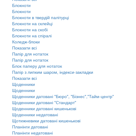
Блокноти
Блокноти
Блокноти в твердій палітурці
Блокноти на склейці
Блокноти на скобі
Блокноти на спіралі
Коледж-блоки
Показати всі
Папір для нотаток
Папір для нотаток
Блок паперу для нотаток
Папір з липким шаром, індекси-закладки
Показати всі
Щоденники
Щоденники
Щоденники датовані "Бюро", "Бізнес","Тайм-центр"
Щоденники датовані "Стандарт"
Щоденники датовані кишенькові
Щоденники недатовані
Щотижневики датовані кишенькові
Планінги датовані
Планінги недатовані