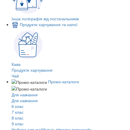
Інша поліграфія від постачальників
Продукти харчування та напої
Кава
Продукти харчування
Чай
Промо-каталоги
Для навчання
Для навчання
6 клас
7 клас
8 клас
9 клас
Набори для майбутніх дiвчаток першачкiв