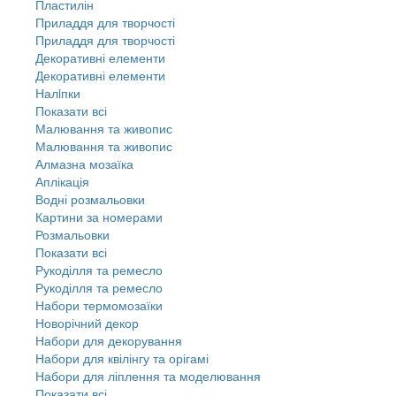
Пластилін
Приладдя для творчості
Приладдя для творчості
Декоративні елементи
Декоративні елементи
Налiпки
Показати всі
Малювання та живопис
Малювання та живопис
Алмазна мозаїка
Аплікація
Водні розмальовки
Картини за номерами
Розмальовки
Показати всі
Рукоділля та ремесло
Рукоділля та ремесло
Набори термомозаїки
Новорічний декор
Набори для декорування
Набори для квілінгу та орігамі
Набори для ліплення та моделювання
Показати всі