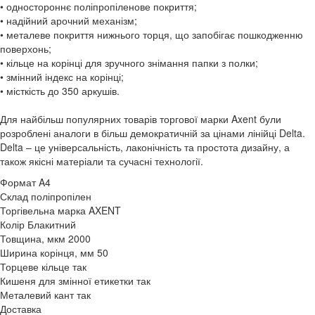
• одностороннє поліпропіленове покриття;
• надійний арочний механізм;
• металеве покриття нижнього торця, що запобігає пошкодженню
поверхонь;
• кільце на корінці для зручного знімання папки з полки;
• змінний індекс на корінці;
• місткість до 350 аркушів.
Для найбільш популярних товарів торгової марки Axent були
розроблені аналоги в більш демократичній за цінами лінійці Delta.
Delta – це універсальність, лаконічність та простота дизайну, а
також якісні матеріали та сучасні технології.
Формат
A4
Склад
поліпропілен
Торгівельна марка
AXENT
Колір
Блакитний
Товщина, мкм
2000
Ширина корінця, мм
50
Торцеве кільце
так
Кишеня для змінної етикетки
так
Металевий кант
так
Доставка