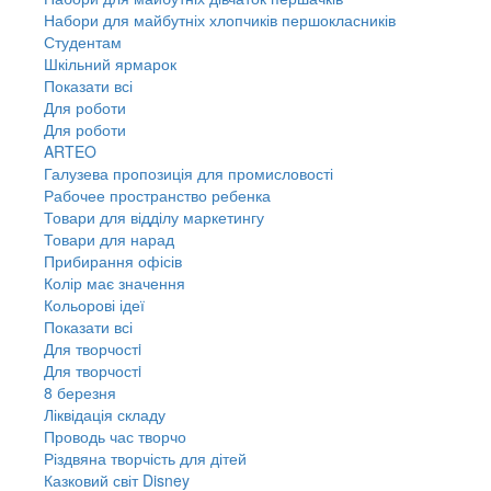
Набори для майбутніх хлопчиків першокласників
Студентам
Шкільний ярмарок
Показати всі
Для роботи
Для роботи
ARTEO
Галузева пропозиція для промисловості
Рабочее пространство ребенка
Товари для відділу маркетингу
Товари для нарад
Прибирання офісів
Колір має значення
Кольорові ідеї
Показати всі
Для творчостi
Для творчостi
8 березня
Ліквідація складу
Проводь час творчо
Різдвяна творчість для дітей
Казковий світ Disney