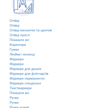
Олівці
Олівці
Олівці механічні та цангові
Олівці прості
Показати всі
Коректори
Гумки
Лінійки і косинці
Маркери
Маркери
Маркери для дошок
Маркери для фліпчартів
Маркери перманентні
Маркери спеціальні
Текстмаркери
Показати всі
Ручки
Ручки
Ручки гелеві