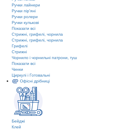
Ручки лайнери
Ручки пір'яні
Ручки ролери
Ручки кулькові
Показати всі
Стрижні, грифелі, чорнила
Стрижні, грифелі, чорнила
Грифелі
Стрижні
Чорнило і чорнильні патрони, туш
Показати всі
Чинки
Циркулі і Готовальні
Офісні дрібниці
Бейджі
Клей