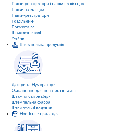
Папки-реєстратори і папки на кільцях
Папки на кільцях
Папки-реєстратори
Роздільники
Показати всі
Швидкозшивачi
Файли
Штемпельна продукція
Датери та Нумератори
Оснащення для печаток і штампів
Штампи самонабірні
Штемпельна фарба
Штемпельні подушки
Настільне приладдя