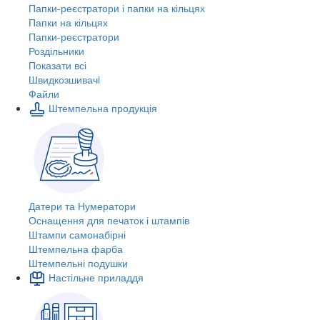
Папки-реєстратори і папки на кільцях
Папки на кільцях
Папки-реєстратори
Роздільники
Показати всі
Швидкозшивачi
Файли
Штемпельна продукція
Датери та Нумератори
Оснащення для печаток і штампів
Штампи самонабірні
Штемпельна фарба
Штемпельні подушки
Настільне приладдя