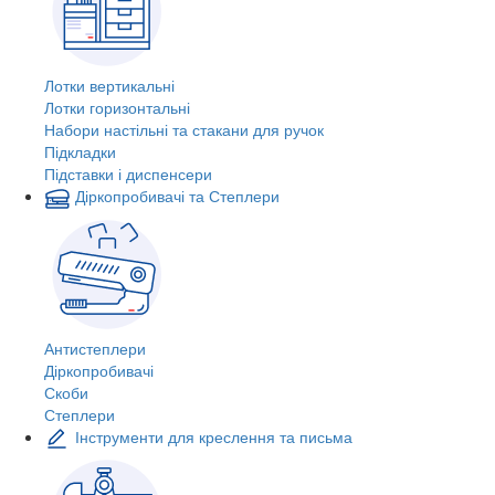
Лотки вертикальні
Лотки горизонтальні
Набори настільні та стакани для ручок
Підкладки
Підставки і диспенсери
Діркопробивачі та Степлери
Антистеплери
Діркопробивачі
Скоби
Степлери
Інструменти для креслення та письма