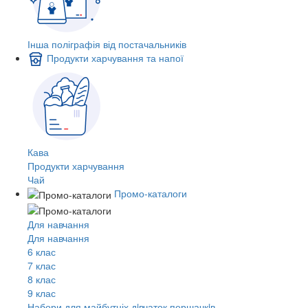
Інша поліграфія від постачальників
Продукти харчування та напої
Кава
Продукти харчування
Чай
Промо-каталоги
Для навчання
Для навчання
6 клас
7 клас
8 клас
9 клас
Набори для майбутніх дiвчаток першачкiв