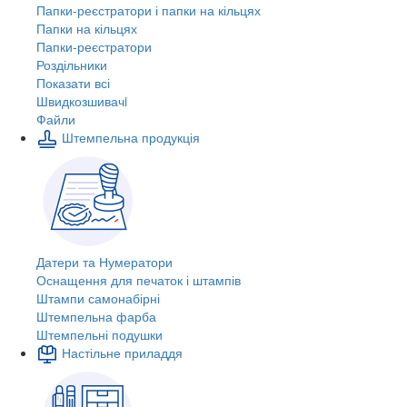
Папки-реєстратори і папки на кільцях
Папки на кільцях
Папки-реєстратори
Роздільники
Показати всі
Швидкозшивачi
Файли
Штемпельна продукція
Датери та Нумератори
Оснащення для печаток і штампів
Штампи самонабірні
Штемпельна фарба
Штемпельні подушки
Настільне приладдя