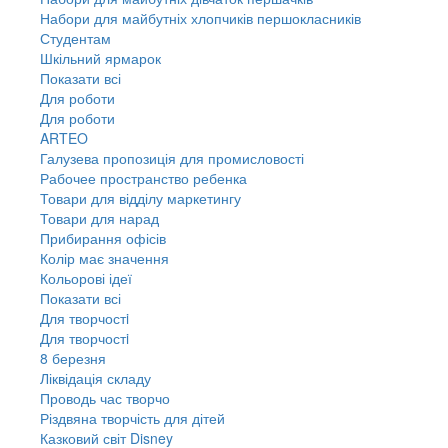
Набори для майбутніх хлопчиків першокласників
Студентам
Шкільний ярмарок
Показати всі
Для роботи
Для роботи
ARTEO
Галузева пропозиція для промисловості
Рабочее пространство ребенка
Товари для відділу маркетингу
Товари для нарад
Прибирання офісів
Колір має значення
Кольорові ідеї
Показати всі
Для творчостi
Для творчостi
8 березня
Ліквідація складу
Проводь час творчо
Різдвяна творчість для дітей
Казковий світ Disney