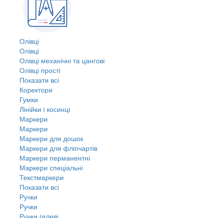
Олівці
Олівці
Олівці механічні та цангові
Олівці прості
Показати всі
Коректори
Гумки
Лінійки і косинці
Маркери
Маркери
Маркери для дошок
Маркери для фліпчартів
Маркери перманентні
Маркери спеціальні
Текстмаркери
Показати всі
Ручки
Ручки
Ручки гелеві