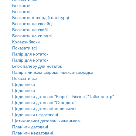
Блокноти
Блокноти
Блокноти в твердій палітурці
Блокноти на склейці
Блокноти на скобі
Блокноти на спіралі
Коледж-блоки
Показати всі
Папір для нотаток
Папір для нотаток
Блок паперу для нотаток
Папір з липким шаром, індекси-закладки
Показати всі
Щоденники
Щоденники
Щоденники датовані "Бюро", "Бізнес","Тайм-центр"
Щоденники датовані "Стандарт"
Щоденники датовані кишенькові
Щоденники недатовані
Щотижневики датовані кишенькові
Планінги датовані
Планінги недатовані