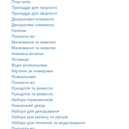
Пластилін
Приладдя для творчості
Приладдя для творчості
Декоративні елементи
Декоративні елементи
Налiпки
Показати всі
Малювання та живопис
Малювання та живопис
Алмазна мозаїка
Аплікація
Водні розмальовки
Картини за номерами
Розмальовки
Показати всі
Рукоділля та ремесло
Рукоділля та ремесло
Набори термомозаїки
Новорічний декор
Набори для декорування
Набори для квілінгу та орігамі
Набори для ліплення та моделювання
Показати всі