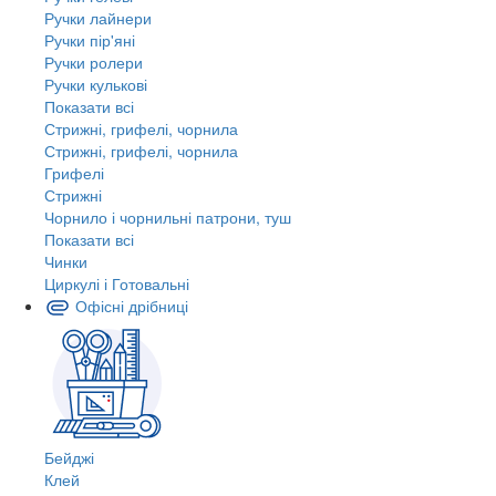
Ручки лайнери
Ручки пір'яні
Ручки ролери
Ручки кулькові
Показати всі
Стрижні, грифелі, чорнила
Стрижні, грифелі, чорнила
Грифелі
Стрижні
Чорнило і чорнильні патрони, туш
Показати всі
Чинки
Циркулі і Готовальні
Офісні дрібниці
Бейджі
Клей