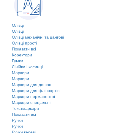
Олівці
Олівці
Олівці механічні та цангові
Олівці прості
Показати всі
Коректори
Гумки
Лінійки і косинці
Маркери
Маркери
Маркери для дошок
Маркери для фліпчартів
Маркери перманентні
Маркери спеціальні
Текстмаркери
Показати всі
Ручки
Ручки
Ручки гелеві