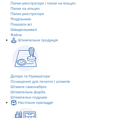
Папки-реєстратори і папки на кільцях
Папки на кільцях
Папки-реєстратори
Роздільники
Показати всі
Швидкозшивачi
Файли
Штемпельна продукція
Датери та Нумератори
Оснащення для печаток і штампів
Штампи самонабірні
Штемпельна фарба
Штемпельні подушки
Настільне приладдя