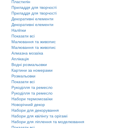
Пластилін
Приладдя для творчості
Приладдя для творчості
Декоративні елементи
Декоративні елементи
Налiпки
Показати всі
Малювання та живопис
Малювання та живопис
Алмазна мозаїка
Аплікація
Водні розмальовки
Картини за номерами
Розмальовки
Показати всі
Рукоділля та ремесло
Рукоділля та ремесло
Набори термомозаїки
Новорічний декор
Набори для декорування
Набори для квілінгу та орігамі
Набори для ліплення та моделювання
Показати всі