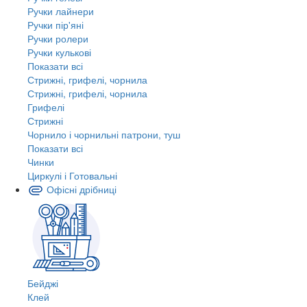
Ручки лайнери
Ручки пір'яні
Ручки ролери
Ручки кулькові
Показати всі
Стрижні, грифелі, чорнила
Стрижні, грифелі, чорнила
Грифелі
Стрижні
Чорнило і чорнильні патрони, туш
Показати всі
Чинки
Циркулі і Готовальні
Офісні дрібниці
Бейджі
Клей