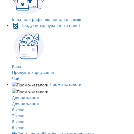
Інша поліграфія від постачальників
Продукти харчування та напої
Кава
Продукти харчування
Чай
Промо-каталоги
Для навчання
Для навчання
6 клас
7 клас
8 клас
9 клас
Набори для майбутніх дiвчаток першачкiв