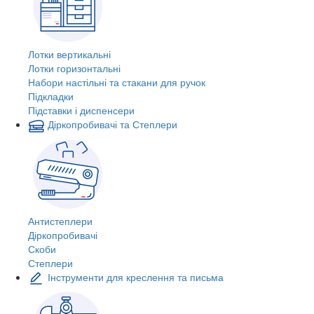
Лотки вертикальні
Лотки горизонтальні
Набори настільні та стакани для ручок
Підкладки
Підставки і диспенсери
Діркопробивачі та Степлери
Антистеплери
Діркопробивачі
Скоби
Степлери
Інструменти для креслення та письма