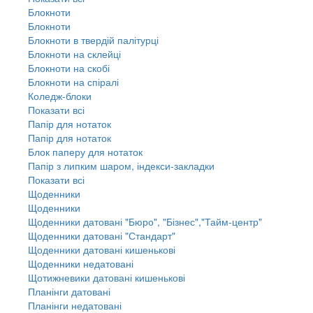
Блокноти
Блокноти
Блокноти в твердій палітурці
Блокноти на склейці
Блокноти на скобі
Блокноти на спіралі
Коледж-блоки
Показати всі
Папір для нотаток
Папір для нотаток
Блок паперу для нотаток
Папір з липким шаром, індекси-закладки
Показати всі
Щоденники
Щоденники
Щоденники датовані "Бюро", "Бізнес","Тайм-центр"
Щоденники датовані "Стандарт"
Щоденники датовані кишенькові
Щоденники недатовані
Щотижневики датовані кишенькові
Планінги датовані
Планінги недатовані