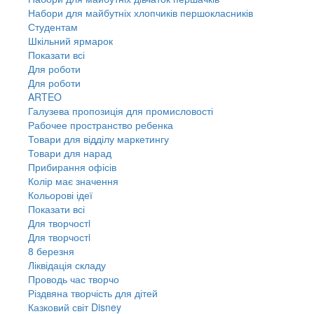
Набори для майбутніх хлопчиків першокласників
Студентам
Шкільний ярмарок
Показати всі
Для роботи
Для роботи
ARTEO
Галузева пропозиція для промисловості
Рабочее пространство ребенка
Товари для відділу маркетингу
Товари для нарад
Прибирання офісів
Колір має значення
Кольорові ідеї
Показати всі
Для творчостi
Для творчостi
8 березня
Ліквідація складу
Проводь час творчо
Різдвяна творчість для дітей
Казковий світ Disney