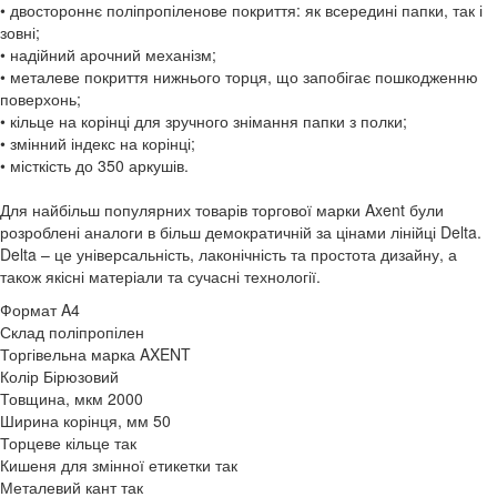
• двостороннє поліпропіленове покриття: як всередині папки, так і
зовні;
• надійний арочний механізм;
• металеве покриття нижнього торця, що запобігає пошкодженню
поверхонь;
• кільце на корінці для зручного знімання папки з полки;
• змінний індекс на корінці;
• місткість до 350 аркушів.
Для найбільш популярних товарів торгової марки Axent були
розроблені аналоги в більш демократичній за цінами лінійці Delta.
Delta – це універсальність, лаконічність та простота дизайну, а
також якісні матеріали та сучасні технології.
Формат
A4
Склад
поліпропілен
Торгівельна марка
AXENT
Колір
Бірюзовий
Товщина, мкм
2000
Ширина корінця, мм
50
Торцеве кільце
так
Кишеня для змінної етикетки
так
Металевий кант
так